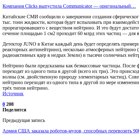
Компания Clicks выпустила Communicator — оригинальный…
Китайские СМИ сообщили о завершении создания сферического де
тыс. тонн жидкости, которая будет вспыхивать при взаимодейс
прореагировавшего с веществом нейтрино. И это будут достат
сечение площадью 1 см2 проходит 60 млрд этих частиц — для 
Детектор JUNO в Китае каждый день будет определять пример
реакторных антинейтрино), несколько атмосферных нейтрино (
радиоактивных ядер в недрах Земли) и тысячи солнечных нейтр
Нейтрино были предсказаны как безмассовые частицы. После 
переходят из одного типа в другой (всего их три). Это происх
волны (см. двойственную природу элементарных частиц). Совп
нейтрино переходят из одного типа в другой по мере изменен
трёх типов нейтрино.
Источник
0
208
Поделится
Предыдущая запись
Армия США заказала роботов-мулов, способных перевозить 900