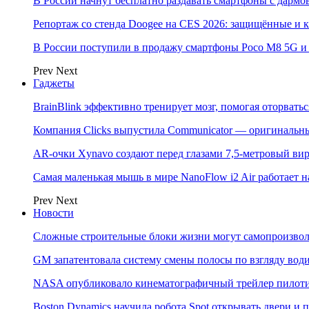
В России начнут бесплатно раздавать смартфоны с дармо
Репортаж со стенда Doogee на CES 2026: защищённые и
В России поступили в продажу смартфоны Poco M8 5G
Prev
Next
Гаджеты
BrainBlink эффективно тренирует мозг, помогая оторвать
Компания Clicks выпустила Communicator — оригинальн
AR-очки Xynavo создают перед глазами 7,5-метровый ви
Самая маленькая мышь в мире NanoFlow i2 Air работает 
Prev
Next
Новости
Сложные строительные блоки жизни могут самопроизвол
GM запатентовала систему смены полосы по взгляду вод
NASA опубликовало кинематографичный трейлер пилотир
Boston Dynamics научила робота Spot открывать двери 