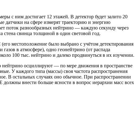
еры с ним достигает 12 этажей. В детектор будет залито 20
ые датчики на сфере измерят траекторию и энергию
вает поток разнообразных нейтрино — каждую секунду через
а стена свинца толщиной в один световой год.
 (его местоположение было выбрано с учётом детектирования
газов в атмосфере), одно геонейтрино (от распада
коло 100 тыс. нейтрино и далеко продвинуться в их изучении.
то нейтрино осциллируют — по мере движения в пространстве
зные. У каждого типа (массы) своя частота распространения
ое. В остальных случаях оно обычное. При распространении
 должны внести больше ясности в вопрос иерархии масс всех