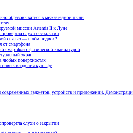
ьно образовываться в межзвёздной пыли
ителя
уемой миссии Artemis II к Луне
опровергла слухи о закрытии
вой связью — в чём подвох?
ся от смартфона
ый смартфон с физической клавиатурой
ртуальный экран
на любых поверхностях
навык владения кунг фу
ры современных гаджетов, устройств и приложений. Демонстрац
опровергла слухи о закрытии