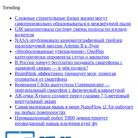
Trending
Сложные строительные блоки жизни могут
самопроизвольно образовываться в межзвёздной пыли
GM запатентовала систему смены полосы по взгляду
водителя
NASA опубликовало кинематографичный трейлер
пилотируемой миссии Artemis II к Луне
«Необоснованные утверждения»: OnePlus
категорически опровергла слухи о закрытии
В России начнут бесплатно раздавать смартфоны с
дармовой связью — в чём подвох?
BrainBlink эффективно тренирует мозг, помогая
оторваться от смартфона
Компания Clicks выпустила Communicator —
оригинальный смартфон с физической клавиатурой
AR-очки Xynavo создают перед глазами 7,5-метровый
виртуальный экран
Самая маленькая мышь в мире NanoFlow i2 Air работает
на любых поверхностях
Промышленный робот Т800 демонстрирует
неожиданный навык владения кунг фу