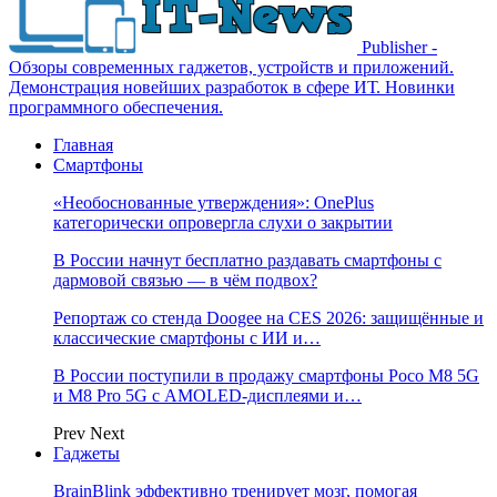
Publisher -
Обзоры современных гаджетов, устройств и приложений.
Демонстрация новейших разработок в сфере ИТ. Новинки
программного обеспечения.
Главная
Смартфоны
«Необоснованные утверждения»: OnePlus
категорически опровергла слухи о закрытии
В России начнут бесплатно раздавать смартфоны с
дармовой связью — в чём подвох?
Репортаж со стенда Doogee на CES 2026: защищённые и
классические смартфоны с ИИ и…
В России поступили в продажу смартфоны Poco M8 5G
и M8 Pro 5G с AMOLED-дисплеями и…
Prev
Next
Гаджеты
BrainBlink эффективно тренирует мозг, помогая