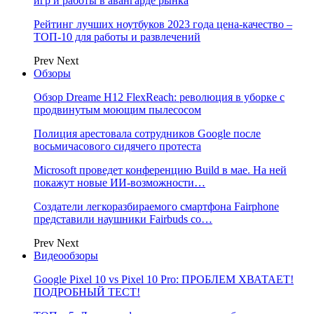
игр и работы в авангарде рынка
Рейтинг лучших ноутбуков 2023 года цена-качество –
ТОП-10 для работы и развлечений
Prev
Next
Обзоры
Обзор Dreame H12 FlexReach: революция в уборке с
продвинутым моющим пылесосом
Полиция арестовала сотрудников Google после
восьмичасового сидячего протеста
Microsoft проведет конференцию Build в мае. На ней
покажут новые ИИ-возможности…
Создатели легкоразбираемого смартфона Fairphone
представили наушники Fairbuds со…
Prev
Next
Видеообзоры
Google Pixel 10 vs Pixel 10 Pro: ПРОБЛЕМ ХВАТАЕТ!
ПОДРОБНЫЙ ТЕСТ!