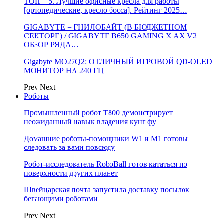
ТОП—5. Лучшие офисные кресла для работы
[ортопедические, кресло босса]. Рейтинг 2025…
GIGABYTE = ГНИЛОБАЙТ (В БЮДЖЕТНОМ
СЕКТОРЕ) / GIGABYTE B650 GAMING X AX V2
ОБЗОР РЯДА…
Gigabyte MO27Q2: ОТЛИЧНЫЙ ИГРОВОЙ QD-OLED
МОНИТОР НА 240 ГЦ
Prev
Next
Роботы
Промышленный робот Т800 демонстрирует
неожиданный навык владения кунг фу
Домашние роботы-помощники W1 и M1 готовы
следовать за вами повсюду
Робот-исследователь RoboBall готов кататься по
поверхности других планет
Швейцарская почта запустила доставку посылок
бегающими роботами
Prev
Next