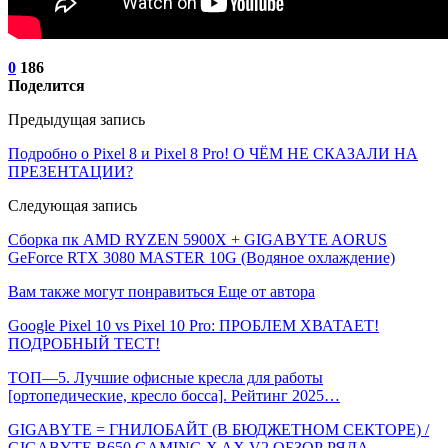
0
186
Поделится
Предыдущая запись
Подробно о Pixel 8 и Pixel 8 Pro! О ЧЁМ НЕ СКАЗАЛИ НА
ПРЕЗЕНТАЦИИ?
Следующая запись
Сборка пк AMD RYZEN 5900X + GIGABYTE AORUS
GeForce RTX 3080 MASTER 10G (Водяное охлаждение)
Вам также могут понравиться
Еще от автора
Google Pixel 10 vs Pixel 10 Pro: ПРОБЛЕМ ХВАТАЕТ!
ПОДРОБНЫЙ ТЕСТ!
ТОП—5. Лучшие офисные кресла для работы
[ортопедические, кресло босса]. Рейтинг 2025…
GIGABYTE = ГНИЛОБАЙТ (В БЮДЖЕТНОМ СЕКТОРЕ) /
GIGABYTE B650 GAMING X AX V2 ОБЗОР РЯДА…