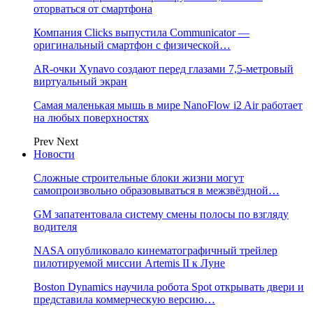
оторваться от смартфона
Компания Clicks выпустила Communicator —
оригинальный смартфон с физической…
AR-очки Xynavo создают перед глазами 7,5-метровый
виртуальный экран
Самая маленькая мышь в мире NanoFlow i2 Air работает
на любых поверхностях
Prev
Next
Новости
Сложные строительные блоки жизни могут
самопроизвольно образовываться в межзвёздной…
GM запатентовала систему смены полосы по взгляду
водителя
NASA опубликовало кинематографичный трейлер
пилотируемой миссии Artemis II к Луне
Boston Dynamics научила робота Spot открывать двери и
представила коммерческую версию…