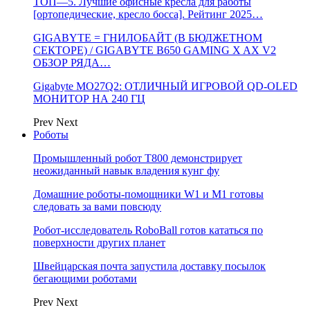
ТОП—5. Лучшие офисные кресла для работы
[ортопедические, кресло босса]. Рейтинг 2025…
GIGABYTE = ГНИЛОБАЙТ (В БЮДЖЕТНОМ
СЕКТОРЕ) / GIGABYTE B650 GAMING X AX V2
ОБЗОР РЯДА…
Gigabyte MO27Q2: ОТЛИЧНЫЙ ИГРОВОЙ QD-OLED
МОНИТОР НА 240 ГЦ
Prev
Next
Роботы
Промышленный робот Т800 демонстрирует
неожиданный навык владения кунг фу
Домашние роботы-помощники W1 и M1 готовы
следовать за вами повсюду
Робот-исследователь RoboBall готов кататься по
поверхности других планет
Швейцарская почта запустила доставку посылок
бегающими роботами
Prev
Next