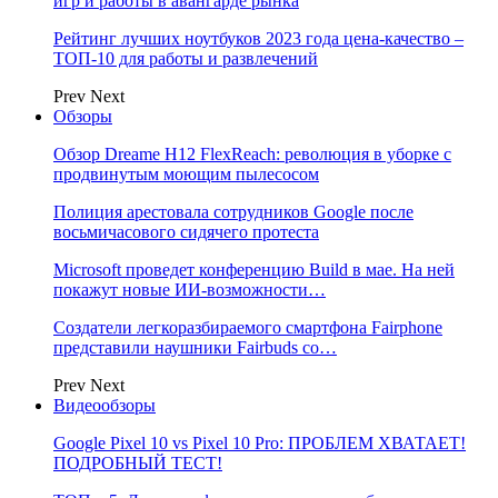
игр и работы в авангарде рынка
Рейтинг лучших ноутбуков 2023 года цена-качество –
ТОП-10 для работы и развлечений
Prev
Next
Обзоры
Обзор Dreame H12 FlexReach: революция в уборке с
продвинутым моющим пылесосом
Полиция арестовала сотрудников Google после
восьмичасового сидячего протеста
Microsoft проведет конференцию Build в мае. На ней
покажут новые ИИ-возможности…
Создатели легкоразбираемого смартфона Fairphone
представили наушники Fairbuds со…
Prev
Next
Видеообзоры
Google Pixel 10 vs Pixel 10 Pro: ПРОБЛЕМ ХВАТАЕТ!
ПОДРОБНЫЙ ТЕСТ!