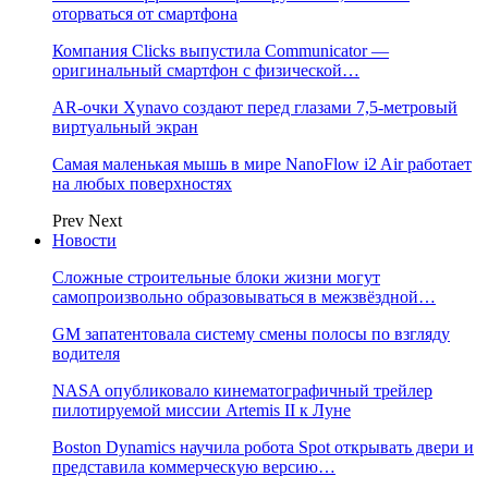
оторваться от смартфона
Компания Clicks выпустила Communicator —
оригинальный смартфон с физической…
AR-очки Xynavo создают перед глазами 7,5-метровый
виртуальный экран
Самая маленькая мышь в мире NanoFlow i2 Air работает
на любых поверхностях
Prev
Next
Новости
Сложные строительные блоки жизни могут
самопроизвольно образовываться в межзвёздной…
GM запатентовала систему смены полосы по взгляду
водителя
NASA опубликовало кинематографичный трейлер
пилотируемой миссии Artemis II к Луне
Boston Dynamics научила робота Spot открывать двери и
представила коммерческую версию…