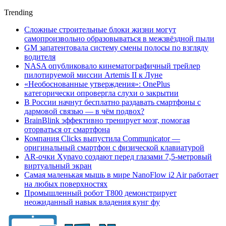
Trending
Сложные строительные блоки жизни могут
самопроизвольно образовываться в межзвёздной пыли
GM запатентовала систему смены полосы по взгляду
водителя
NASA опубликовало кинематографичный трейлер
пилотируемой миссии Artemis II к Луне
«Необоснованные утверждения»: OnePlus
категорически опровергла слухи о закрытии
В России начнут бесплатно раздавать смартфоны с
дармовой связью — в чём подвох?
BrainBlink эффективно тренирует мозг, помогая
оторваться от смартфона
Компания Clicks выпустила Communicator —
оригинальный смартфон с физической клавиатурой
AR-очки Xynavo создают перед глазами 7,5-метровый
виртуальный экран
Самая маленькая мышь в мире NanoFlow i2 Air работает
на любых поверхностях
Промышленный робот Т800 демонстрирует
неожиданный навык владения кунг фу