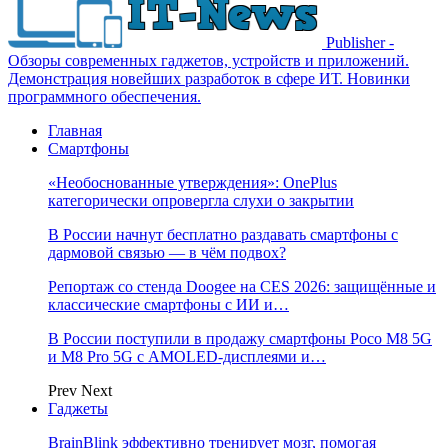
Publisher -
Обзоры современных гаджетов, устройств и приложений.
Демонстрация новейших разработок в сфере ИТ. Новинки
программного обеспечения.
Главная
Смартфоны
«Необоснованные утверждения»: OnePlus
категорически опровергла слухи о закрытии
В России начнут бесплатно раздавать смартфоны с
дармовой связью — в чём подвох?
Репортаж со стенда Doogee на CES 2026: защищённые и
классические смартфоны с ИИ и…
В России поступили в продажу смартфоны Poco M8 5G
и M8 Pro 5G с AMOLED-дисплеями и…
Prev
Next
Гаджеты
BrainBlink эффективно тренирует мозг, помогая