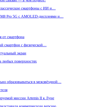
вой связью — в чём подвох?
 классические смартфоны с ИИ и…
 и M8 Pro 5G с AMOLED-дисплеями и…
ся от смартфона
ый смартфон с физической…
ртуальный экран
на любых поверхностях
ьно образовываться в межзвёздной…
ителя
уемой миссии Artemis II к Луне
и представила коммерческую версию…