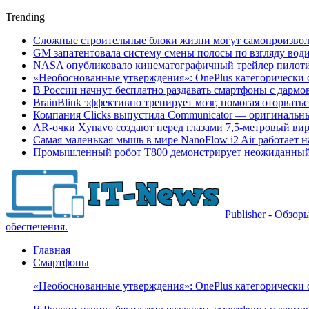
Trending
Сложные строительные блоки жизни могут самопроизвол
GM запатентовала систему смены полосы по взгляду вод
NASA опубликовало кинематографичный трейлер пилотир
«Необоснованные утверждения»: OnePlus категорически 
В России начнут бесплатно раздавать смартфоны с дармо
BrainBlink эффективно тренирует мозг, помогая оторвать
Компания Clicks выпустила Communicator — оригинальн
AR-очки Xynavo создают перед глазами 7,5-метровый ви
Самая маленькая мышь в мире NanoFlow i2 Air работает 
Промышленный робот Т800 демонстрирует неожиданный 
Publisher - Обзо
обеспечения.
Главная
Смартфоны
«Необоснованные утверждения»: OnePlus категорически 