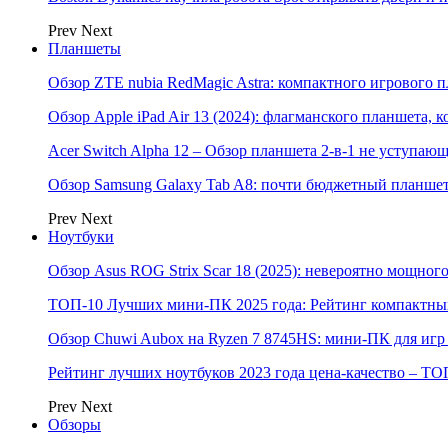
Prev
Next
Планшеты
Обзор ZTE nubia RedMagic Astra: компактного игрового п
Обзор Apple iPad Air 13 (2024): флагманского планшета,
Acer Switch Alpha 12 – Обзор планшета 2-в-1 не уступаю
Обзор Samsung Galaxy Tab A8: почти бюджетный планшет
Prev
Next
Ноутбуки
Обзор Asus ROG Strix Scar 18 (2025): невероятно мощног
ТОП-10 Лучших мини-ПК 2025 года: Рейтинг компактных
Обзор Chuwi Aubox на Ryzen 7 8745HS: мини-ПК для игр 
Рейтинг лучших ноутбуков 2023 года цена-качество – ТО
Prev
Next
Обзоры