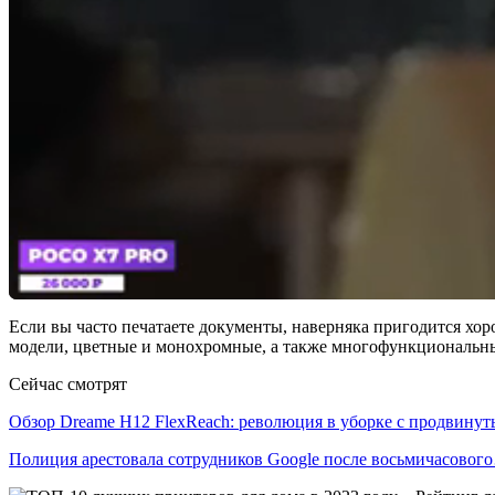
Если вы часто печатаете документы, наверняка пригодится хор
модели, цветные и монохромные, а также многофункциональны
Сейчас смотрят
Обзор Dreame H12 FlexReach: революция в уборке с продвин
Полиция арестовала сотрудников Google после восьмичасовог