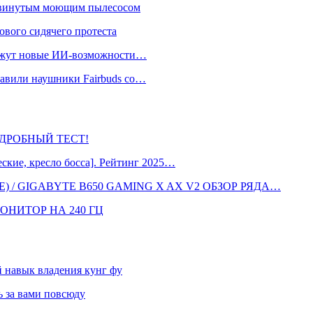
одвинутым моющим пылесосом
ового сидячего протеста
окажут новые ИИ-возможности…
тавили наушники Fairbuds со…
 ПОДРОБНЫЙ ТЕСТ!
кие, кресло босса]. Рейтинг 2025…
 / GIGABYTE B650 GAMING X AX V2 ОБЗОР РЯДА…
ОНИТОР НА 240 ГЦ
навык владения кунг фу
 за вами повсюду