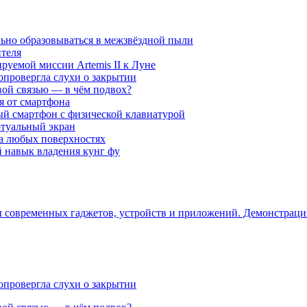
ьно образовываться в межзвёздной пыли
ителя
уемой миссии Artemis II к Луне
опровергла слухи о закрытии
вой связью — в чём подвох?
ся от смартфона
ый смартфон с физической клавиатурой
ртуальный экран
на любых поверхностях
навык владения кунг фу
ры современных гаджетов, устройств и приложений. Демонстрац
опровергла слухи о закрытии