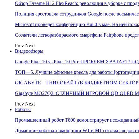
Обзор Dreame H12 FlexReach: революция в уборке с пр
Полиция арестовала сотрудников Google после восьмичас
Microsoft проведет конференцию Build в мае. На ней п
Создатели легкоразбираемого смартфона Fairphone предс
Prev
Next
Видеообзоры
Google Pixel 10 vs Pixel 10 Pro: ПРОБЛЕМ ХВАТАЕТ!
ТОП—5. Лучшие офисные кресла для работы [ортопедичес
GIGABYTE = ГНИЛОБАЙТ (В БЮДЖЕТНОМ СЕКТОРЕ)
Gigabyte MO27Q2: ОТЛИЧНЫЙ ИГРОВОЙ QD-OLED М
Prev
Next
Роботы
Промышленный робот Т800 демонстрирует неожиданный 
Домашние роботы-помощники W1 и M1 готовы следовать