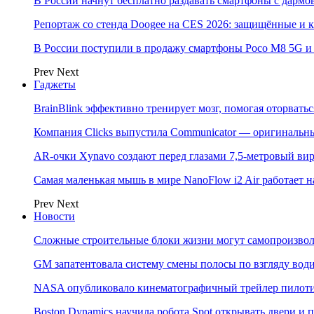
В России начнут бесплатно раздавать смартфоны с дармо
Репортаж со стенда Doogee на CES 2026: защищённые и
В России поступили в продажу смартфоны Poco M8 5G
Prev
Next
Гаджеты
BrainBlink эффективно тренирует мозг, помогая оторвать
Компания Clicks выпустила Communicator — оригинальн
AR-очки Xynavo создают перед глазами 7,5-метровый ви
Самая маленькая мышь в мире NanoFlow i2 Air работает 
Prev
Next
Новости
Сложные строительные блоки жизни могут самопроизвол
GM запатентовала систему смены полосы по взгляду вод
NASA опубликовало кинематографичный трейлер пилотир
Boston Dynamics научила робота Spot открывать двери 