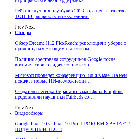
игр и работы в авангарде рынка
Рейтинг лучших ноутбуков 2023 года цена-качество –
ТОП-10 для работы и развлечений
Prev
Next
Обзоры
Обзор Dreame H12 FlexReach: революция в уборке с
продвинутым моющим пылесосом
Полиция арестовала сотрудников Google после
восьмичасового сидячего протеста
Microsoft проведет конференцию Build в мае. На ней
покажут новые ИИ-возможности…
Создатели легкоразбираемого смартфона Fairphone
представили наушники Fairbuds со…
Prev
Next
Видеообзоры
Google Pixel 10 vs Pixel 10 Pro: ПРОБЛЕМ ХВАТАЕТ!
ПОДРОБНЫЙ ТЕСТ!