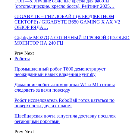
ТОП—5. Лучшие офисные кресла для работы
[ортопедические, кресло босса]. Рейтинг 2025…
GIGABYTE = ГНИЛОБАЙТ (В БЮДЖЕТНОМ
СЕКТОРЕ) / GIGABYTE B650 GAMING X AX V2
ОБЗОР РЯДА…
Gigabyte MO27Q2: ОТЛИЧНЫЙ ИГРОВОЙ QD-OLED
МОНИТОР НА 240 ГЦ
Prev
Next
Роботы
Промышленный робот Т800 демонстрирует
неожиданный навык владения кунг фу
Домашние роботы-помощники W1 и M1 готовы
следовать за вами повсюду
Робот-исследователь RoboBall готов кататься по
поверхности других планет
Швейцарская почта запустила доставку посылок
бегающими роботами
Prev
Next