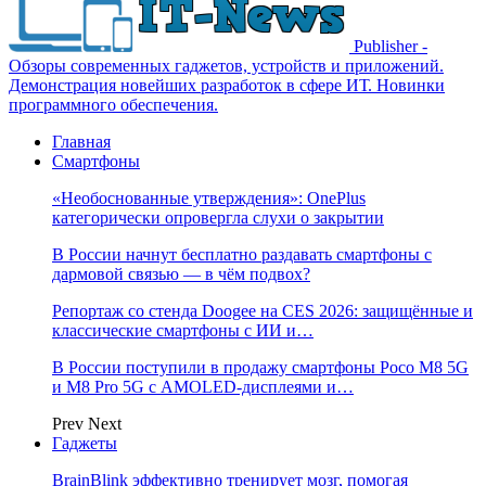
Publisher -
Обзоры современных гаджетов, устройств и приложений.
Демонстрация новейших разработок в сфере ИТ. Новинки
программного обеспечения.
Главная
Смартфоны
«Необоснованные утверждения»: OnePlus
категорически опровергла слухи о закрытии
В России начнут бесплатно раздавать смартфоны с
дармовой связью — в чём подвох?
Репортаж со стенда Doogee на CES 2026: защищённые и
классические смартфоны с ИИ и…
В России поступили в продажу смартфоны Poco M8 5G
и M8 Pro 5G с AMOLED-дисплеями и…
Prev
Next
Гаджеты
BrainBlink эффективно тренирует мозг, помогая