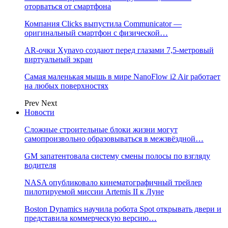
оторваться от смартфона
Компания Clicks выпустила Communicator —
оригинальный смартфон с физической…
AR-очки Xynavo создают перед глазами 7,5-метровый
виртуальный экран
Самая маленькая мышь в мире NanoFlow i2 Air работает
на любых поверхностях
Prev
Next
Новости
Сложные строительные блоки жизни могут
самопроизвольно образовываться в межзвёздной…
GM запатентовала систему смены полосы по взгляду
водителя
NASA опубликовало кинематографичный трейлер
пилотируемой миссии Artemis II к Луне
Boston Dynamics научила робота Spot открывать двери и
представила коммерческую версию…