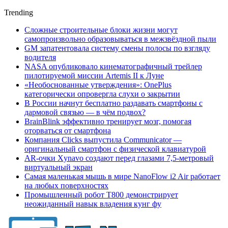
Trending
Сложные строительные блоки жизни могут
самопроизвольно образовываться в межзвёздной пыли
GM запатентовала систему смены полосы по взгляду
водителя
NASA опубликовало кинематографичный трейлер
пилотируемой миссии Artemis II к Луне
«Необоснованные утверждения»: OnePlus
категорически опровергла слухи о закрытии
В России начнут бесплатно раздавать смартфоны с
дармовой связью — в чём подвох?
BrainBlink эффективно тренирует мозг, помогая
оторваться от смартфона
Компания Clicks выпустила Communicator —
оригинальный смартфон с физической клавиатурой
AR-очки Xynavo создают перед глазами 7,5-метровый
виртуальный экран
Самая маленькая мышь в мире NanoFlow i2 Air работает
на любых поверхностях
Промышленный робот Т800 демонстрирует
неожиданный навык владения кунг фу