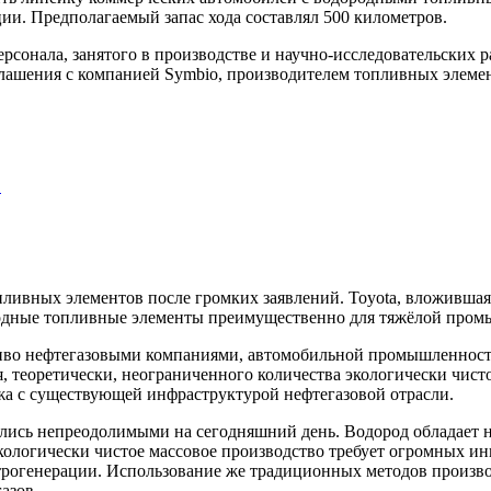
ации. Предполагаемый запас хода составлял 500 километров.
рсонала, занятого в производстве и научно-исследовательских р
ашения с компанией Symbio, производителем топливных элементов,
…
топливных элементов после громких заявлений. Toyota, вложивша
родные топливные элементы преимущественно для тяжёлой пром
пливо нефтегазовыми компаниями, автомобильной промышленно
 теоретически, неограниченного количества экологически чисто
жа с существующей инфраструктурой нефтегазовой отрасли.
зались непреодолимыми на сегодняшний день. Водород обладает 
кологически чистое массовое производство требует огромных и
трогенерации. Использование же традиционных методов производ
азов.