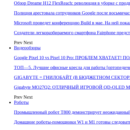
Обзор Dreame H12 FlexReach: революция в уборке с пр
Полиция арестовала сотрудников Google после восьмичас
Microsoft проведет конференцию Build в мае. На ней п
Создатели легкоразбираемого смартфона Fairphone предс
Prev
Next
Видеообзоры
Google Pixel 10 vs Pixel 10 Pro: ПРОБЛЕМ ХВАТАЕТ!
ТОП—5. Лучшие офисные кресла для работы [ортопедичес
GIGABYTE = ГНИЛОБАЙТ (В БЮДЖЕТНОМ СЕКТОРЕ)
Gigabyte MO27Q2: ОТЛИЧНЫЙ ИГРОВОЙ QD-OLED М
Prev
Next
Роботы
Промышленный робот Т800 демонстрирует неожиданный 
Домашние роботы-помощники W1 и M1 готовы следовать