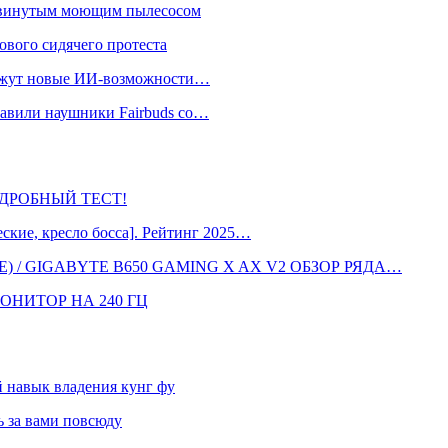
одвинутым моющим пылесосом
ового сидячего протеста
окажут новые ИИ-возможности…
тавили наушники Fairbuds со…
 ПОДРОБНЫЙ ТЕСТ!
кие, кресло босса]. Рейтинг 2025…
 / GIGABYTE B650 GAMING X AX V2 ОБЗОР РЯДА…
ОНИТОР НА 240 ГЦ
навык владения кунг фу
 за вами повсюду