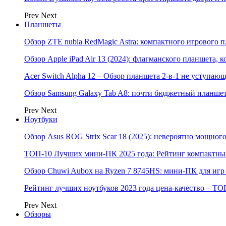
Prev
Next
Планшеты
Обзор ZTE nubia RedMagic Astra: компактного игрового п
Обзор Apple iPad Air 13 (2024): флагманского планшета,
Acer Switch Alpha 12 – Обзор планшета 2-в-1 не уступаю
Обзор Samsung Galaxy Tab A8: почти бюджетный планшет
Prev
Next
Ноутбуки
Обзор Asus ROG Strix Scar 18 (2025): невероятно мощног
ТОП-10 Лучших мини-ПК 2025 года: Рейтинг компактных
Обзор Chuwi Aubox на Ryzen 7 8745HS: мини-ПК для игр 
Рейтинг лучших ноутбуков 2023 года цена-качество – ТО
Prev
Next
Обзоры