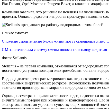
Fiat Ducato, Opel Movano и Peugeot Boxer, а также их модифик
Компания заверила, что решение не повлияет на численность пе
проекты. Однако предстоит непростая процедура выхода из согл
Сейчас смотрят
Сложные строительные блоки жизни могут самопроизвольно
GM запатентовала систему смены полосы по взгляду водителя
Фото: Stellantis
Stellantis – не первая компания, отказавшаяся от водородных 
постепенно уступила позиции электромобилям, оставив водо
Водород долгое время рассматривался как перспективное то
собственных энергетических ресурсов. Возможность получения,
технология производства и заправки водородом во многом схо
Однако, несмотря на привлекательность идеи, недостатки ока
значительным потерям при хранении и транспортировке. Его э
экспертов, вплоть до удвоения существующих мощностей элек
противоречит стремлению к снижению выбросов парниковых г