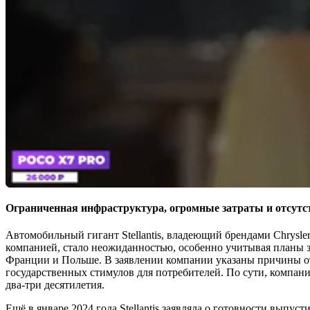
Ограниченная инфраструктура, огромные затраты и отсутс
Автомобильный гигант Stellantis, владеющий брендами Chrysler
компанией, стало неожиданностью, особенно учитывая планы з
Франции и Польше. В заявлении компании указаны причины отк
государственных стимулов для потребителей. По сути, компан
два-три десятилетия.
Ещё в январе 2024 года Stellantis заявляла о готовности вып