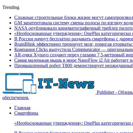
Trending
Сложные строительные блоки жизни могут самопроизвол
GM запатентовала систему смены полосы по взгляду вод
NASA опубликовало кинематографичный трейлер пилотир
«Необоснованные утверждения»: OnePlus категорически 
В России начнут бесплатно раздавать смартфоны с дармо
BrainBlink эффективно тренирует мозг, помогая оторвать
Компания Clicks выпустила Communicator — оригинальн
AR-очки Xynavo создают перед глазами 7,5-метровый ви
Самая маленькая мышь в мире NanoFlow i2 Air работает 
Промышленный робот Т800 демонстрирует неожиданный 
Publisher - Обзо
обеспечения.
Главная
Смартфоны
«Необоснованные утверждения»: OnePlus категорически 