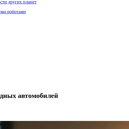
ости других планет
ими роботами
й
родных автомобилей