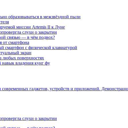
ьно образовываться в межзвёздной пыли
ителя
уемой миссии Artemis II к Луне
опровергла слухи о закрытии
вой связью — в чём подвох?
ся от смартфона
ый смартфон с физической клавиатурой
ртуальный экран
на любых поверхностях
навык владения кунг фу
ры современных гаджетов, устройств и приложений. Демонстрац
опровергла слухи о закрытии