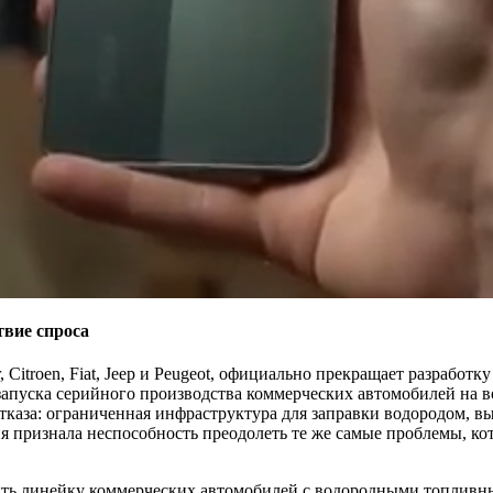
твие спроса
, Citroen, Fiat, Jeep и Peugeot, официально прекращает разрабо
апуска серийного производства коммерческих автомобилей на в
аза: ограниченная инфраструктура для заправки водородом, вы
ия признала неспособность преодолеть те же самые проблемы, к
устить линейку коммерческих автомобилей с водородными топливн