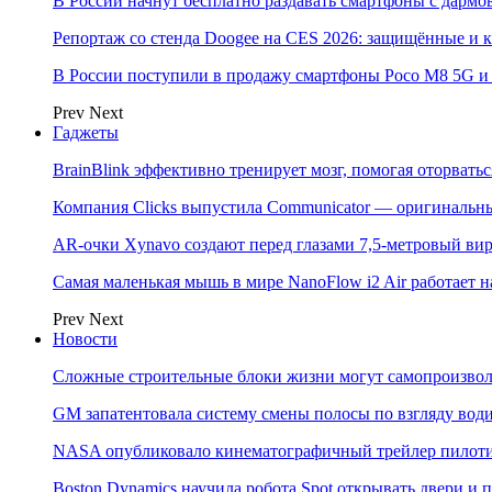
В России начнут бесплатно раздавать смартфоны с дармо
Репортаж со стенда Doogee на CES 2026: защищённые и
В России поступили в продажу смартфоны Poco M8 5G
Prev
Next
Гаджеты
BrainBlink эффективно тренирует мозг, помогая оторвать
Компания Clicks выпустила Communicator — оригинальн
AR-очки Xynavo создают перед глазами 7,5-метровый ви
Самая маленькая мышь в мире NanoFlow i2 Air работает 
Prev
Next
Новости
Сложные строительные блоки жизни могут самопроизвол
GM запатентовала систему смены полосы по взгляду вод
NASA опубликовало кинематографичный трейлер пилотир
Boston Dynamics научила робота Spot открывать двери 