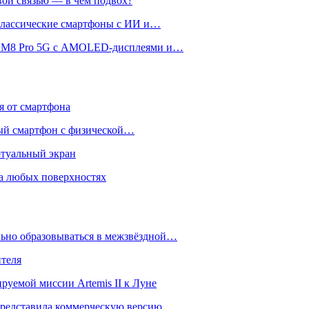
вой связью — в чём подвох?
 классические смартфоны с ИИ и…
 и M8 Pro 5G с AMOLED-дисплеями и…
ся от смартфона
ый смартфон с физической…
ртуальный экран
на любых поверхностях
ьно образовываться в межзвёздной…
ителя
уемой миссии Artemis II к Луне
и представила коммерческую версию…