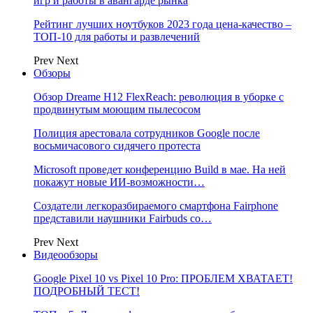
игр и работы в авангарде рынка
Рейтинг лучших ноутбуков 2023 года цена-качество –
ТОП-10 для работы и развлечений
Prev
Next
Обзоры
Обзор Dreame H12 FlexReach: революция в уборке с
продвинутым моющим пылесосом
Полиция арестовала сотрудников Google после
восьмичасового сидячего протеста
Microsoft проведет конференцию Build в мае. На ней
покажут новые ИИ-возможности…
Создатели легкоразбираемого смартфона Fairphone
представили наушники Fairbuds со…
Prev
Next
Видеообзоры
Google Pixel 10 vs Pixel 10 Pro: ПРОБЛЕМ ХВАТАЕТ!
ПОДРОБНЫЙ ТЕСТ!