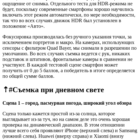
ощущение от снимка. Отдельного теста для HDR-режима не
будет, поскольку современные смартфоны хорошо научились
включать этот режим автоматически, по мере необходимости,
так что во всех случаях движок HDR был установлен в
положение «Авто».
Фокусировка производилась без ручного указания точки, за
исключением портретов и макро. На камерах, использующих
сенсоры с фильтром Quad Bayer, мы снимали в разрешении по
умолчанию. Во всех случаях съемка ведется с рук, никаких
подставок и штативов, фронтальные камеры в сравнении не
участвуют. В каждой тестовой сцене смартфон может
получить от 0 до 5 баллов, а победитель в итоге определяется
по общей сумме баллов.
⇡#
Съемка при дневном свете
Сцена 1 – город, пасмурная погода, широкий угол обзора
Сцена только кажется простой из-за солнца, которое
выглядывает из-за туч, но на самом деле это очень хорошая
проверка на динамический диапазон. В этом отношении
лучше всего себя проявляют iPhone (верхний слева) и Samsung
(нижний слева). Huawei (вверху справа) и Xiaomi (внизу