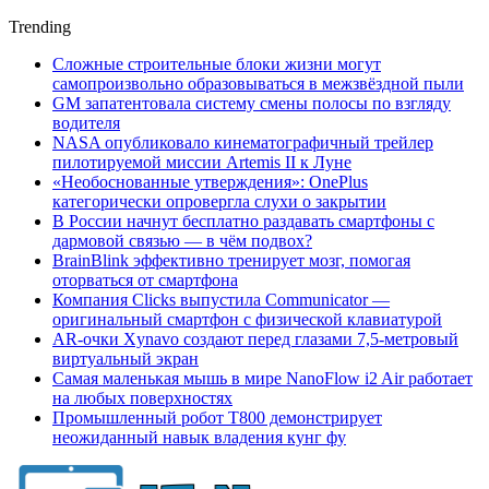
Trending
Сложные строительные блоки жизни могут
самопроизвольно образовываться в межзвёздной пыли
GM запатентовала систему смены полосы по взгляду
водителя
NASA опубликовало кинематографичный трейлер
пилотируемой миссии Artemis II к Луне
«Необоснованные утверждения»: OnePlus
категорически опровергла слухи о закрытии
В России начнут бесплатно раздавать смартфоны с
дармовой связью — в чём подвох?
BrainBlink эффективно тренирует мозг, помогая
оторваться от смартфона
Компания Clicks выпустила Communicator —
оригинальный смартфон с физической клавиатурой
AR-очки Xynavo создают перед глазами 7,5-метровый
виртуальный экран
Самая маленькая мышь в мире NanoFlow i2 Air работает
на любых поверхностях
Промышленный робот Т800 демонстрирует
неожиданный навык владения кунг фу