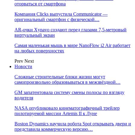
оторваться от смартфона
Компания Clicks выпустила Communicator —
оригинальный смартфон с физической…
AR-очки Xynavo создают перед глазами 7,5-метровый
виртуальный экран
Самая маленькая мышь в мире NanoFlow i2 Air работает
на любых поверхностях
Prev
Next
Новости
Сложные строительные блоки жизни могут
самопроизвольно образовываться в межзвёздной…
GM запатентовала систему смены полосы по взгляду
водителя
NASA опубликовало кинематографичный трейлер
пилотируемой миссии Artemis II к Луне
Boston Dynamics научила робота Spot открывать двери и
представила коммерческую версию…