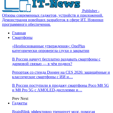
Publisher -
Обзоры современных гаджетов, устройств и приложений.
Демонстрация новейших разработок в сфере ИТ. Новинки
программного обеспечения.
Главная
Смартфоны
«Необоснованные утверждения»: OnePlus
категорически опровергла слухи о закрытии
В России начнут бесплатно раздавать смартфоны с
дармовой связью — в чём подвох?
Репортаж со стенда Doogee на CES 2026: защищённые и
классические смартфоны с ИИ и…
В России поступили в продажу смартфоны Poco M8 5G
и M8 Pro 5G с AMOLED-дисплеями и…
Prev
Next
Гаджеты
BrainBlink эффективно тренирует мозг, помогая