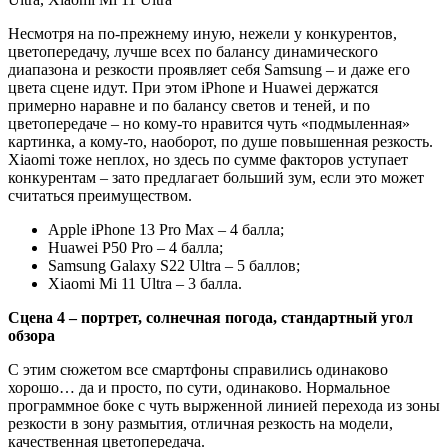
Несмотря на по-прежнему иную, нежели у конкурентов,
цветопередачу, лучше всех по балансу динамического
диапазона и резкости проявляет себя Samsung – и даже его
цвета сцене идут. При этом iPhone и Huawei держатся
примерно наравне и по балансу светов и теней, и по
цветопередаче – но кому-то нравится чуть «подмыленная»
картинка, а кому-то, наоборот, по душе повышенная резкость.
Xiaomi тоже неплох, но здесь по сумме факторов уступает
конкурентам – зато предлагает больший зум, если это может
считаться преимуществом.
Apple iPhone 13 Pro Max – 4 балла;
Huawei P50 Pro – 4 балла;
Samsung Galaxy S22 Ultra – 5 баллов;
Xiaomi Mi 11 Ultra – 3 балла.
Сцена 4 – портрет, солнечная погода, стандартный угол
обзора
С этим сюжетом все смартфоны справились одинаково
хорошо… да и просто, по сути, одинаково. Нормальное
программное боке с чуть вырженной линией перехода из зоны
резкости в зону размытия, отличная резкость на модели,
качественная цветопередача.