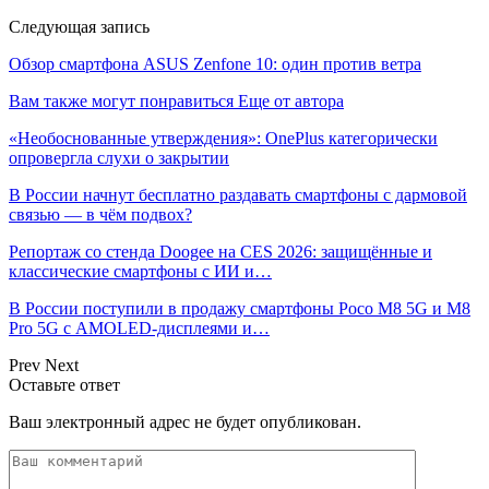
Следующая запись
Обзор смартфона ASUS Zenfone 10: один против ветра
Вам также могут понравиться
Еще от автора
«Необоснованные утверждения»: OnePlus категорически
опровергла слухи о закрытии
В России начнут бесплатно раздавать смартфоны с дармовой
связью — в чём подвох?
Репортаж со стенда Doogee на CES 2026: защищённые и
классические смартфоны с ИИ и…
В России поступили в продажу смартфоны Poco M8 5G и M8
Pro 5G с AMOLED-дисплеями и…
Prev
Next
Оставьте ответ
Ваш электронный адрес не будет опубликован.