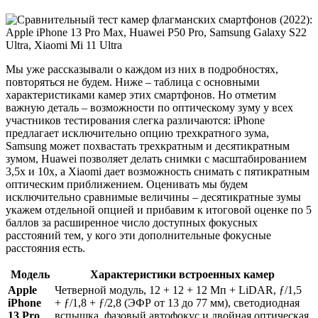
Мы уже рассказывали о каждом из них в подробностях,
повторяться не будем. Ниже – таблица с основными
характеристиками камер этих смартфонов. Но отметим
важную деталь – возможности по оптическому зуму у всех
участников тестирования слегка различаются: iPhone
предлагает исключительно опцию трехкратного зума,
Samsung может похвастать трехкратным и десятикратным
зумом, Huawei позволяет делать снимки с масштабированием
3,5х и 10х, а Xiaomi дает возможность снимать с пятикратным
оптическим приближением. Оценивать мы будем
исключительно сравнимые величины – десятикратные зумы
укажем отдельной опцией и прибавим к итоговой оценке по 5
баллов за расширенное число доступных фокусных
расстояний тем, у кого эти дополнительные фокусные
расстояния есть.
Модель
Характеристики встроенных камер
Apple
Четверной модуль, 12 + 12 + 12 Мп + LiDAR, ƒ/1,5
iPhone
+ ƒ/1,8 + ƒ/2,8 (ЭФР от 13 до 77 мм), светодиодная
13 Pro
вспышка, фазовый автофокус и двойная оптическая