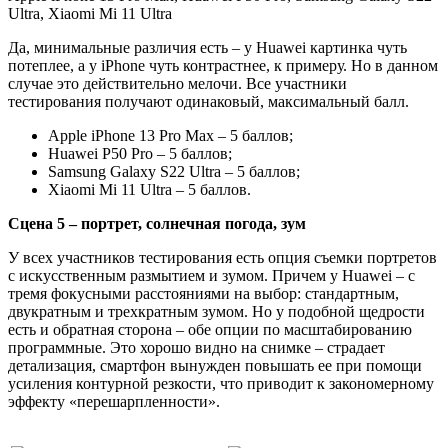
Да, минимальные различия есть – у Huawei картинка чуть
потеплее, а у iPhone чуть контрастнее, к примеру. Но в данном
случае это действительно мелочи. Все участники
тестирования получают одинаковый, максимальный балл.
Apple iPhone 13 Pro Max – 5 баллов;
Huawei P50 Pro – 5 баллов;
Samsung Galaxy S22 Ultra – 5 баллов;
Xiaomi Mi 11 Ultra – 5 баллов.
Сцена 5 – портрет, солнечная погода, зум
У всех участников тестирования есть опция съемки портретов
с искусственным размытием и зумом. Причем у Huawei – с
тремя фокусными расстояниями на выбор: стандартным,
двукратным и трехкратным зумом. Но у подобной щедрости
есть и обратная сторона – обе опции по масштабированию
программные. Это хорошо видно на снимке – страдает
детализация, смартфон вынужден повышать ее при помощи
усиления контурной резкости, что приводит к закономерному
эффекту «перешарпленности».