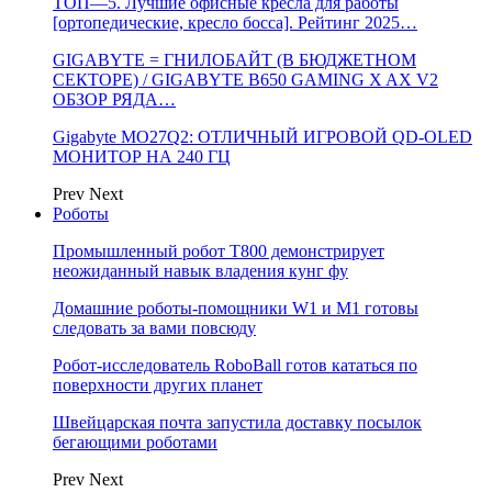
ТОП—5. Лучшие офисные кресла для работы
[ортопедические, кресло босса]. Рейтинг 2025…
GIGABYTE = ГНИЛОБАЙТ (В БЮДЖЕТНОМ
СЕКТОРЕ) / GIGABYTE B650 GAMING X AX V2
ОБЗОР РЯДА…
Gigabyte MO27Q2: ОТЛИЧНЫЙ ИГРОВОЙ QD-OLED
МОНИТОР НА 240 ГЦ
Prev
Next
Роботы
Промышленный робот Т800 демонстрирует
неожиданный навык владения кунг фу
Домашние роботы-помощники W1 и M1 готовы
следовать за вами повсюду
Робот-исследователь RoboBall готов кататься по
поверхности других планет
Швейцарская почта запустила доставку посылок
бегающими роботами
Prev
Next