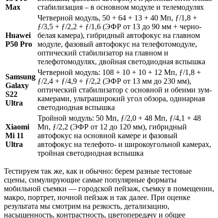
Max
стабилизация – в основном модуле и телемодулях
Четверной модуль, 50 + 64 + 13 + 40 Мп, ƒ/1,8 +
ƒ/3,5 + ƒ/2,2 + ƒ/1,6 (ЭФР от 13 до 90 мм + черно-
Huawei
белая камера), гибридный автофокус на главном
P50 Pro
модуле, фазовый автофокус на телефотомодуле,
оптический стабилизатор на главном и
телефотомодулях, двойная светодиодная вспышка
Четверной модуль: 108 + 10 + 10 + 12 Мп, ƒ/1,8 +
Samsung
ƒ/2,4 + ƒ/4,9 + ƒ/2,2 (ЭФР от 13 мм до 230 мм),
Galaxy
оптический стабилизатор с основной и обеими зум-
S22
камерами, ультраширокий угол обзора, одинарная
Ultra
светодиодная вспышка
Тройной модуль: 50 Мп, ƒ/2,0 + 48 Мп, ƒ/4,1 + 48
Xiaomi
Мп, ƒ/2,2 (ЭФР от 12 до 120 мм), гибридный
Mi 11
автофокус на основной камере и фазовый
Ultra
автофокус на телефото- и широкоугольной камерах,
тройная светодиодная вспышка
Тестируем так же, как и обычно: берем разные тестовые
сцены, симулирующие самые популярные форматы
мобильной съемки — городской пейзаж, съемку в помещении,
макро, портрет, ночной пейзаж и так далее. При оценке
результата мы смотрим на резкость, детализацию,
насыщенность, контрастность, цветопередачу и общее