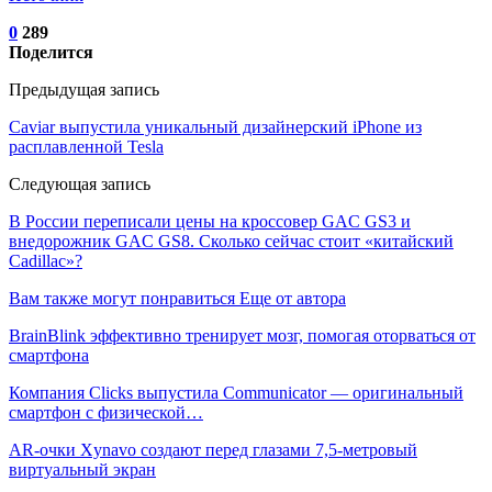
0
289
Поделится
Предыдущая запись
Caviar выпустила уникальный дизайнерский iPhone из
расплавленной Tesla
Следующая запись
В России переписали цены на кроссовер GAC GS3 и
внедорожник GAC GS8. Сколько сейчас стоит «китайский
Cadillac»?
Вам также могут понравиться
Еще от автора
BrainBlink эффективно тренирует мозг, помогая оторваться от
смартфона
Компания Clicks выпустила Communicator — оригинальный
смартфон с физической…
AR-очки Xynavo создают перед глазами 7,5-метровый
виртуальный экран