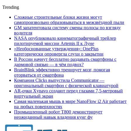
Trending
Сложные строительные блоки жизни могут
самопроизвольно образовываться в межзвёздной пыли
GM запатентовала систему смены полосы по взгляду
водителя
NASA опубликовало кинематографичный трейлер
пилотируемой миссии Artemis II к Луне
«Необоснованные утверждения»: OnePlus
категорически опровергла слухи о закрытии
В России начнут бесплатно раздавать смартфоны с
дармовой связью — в чём подвох?
BrainBlink эффективно тренирует мозг, помогая
оторваться от смартфона
Компания Clicks выпустила Communicator —
оригинальный смартфон с физической клавиатурой
AR-очки Xynavo создают перед глазами 7,5-метровый
виртуальный экран
Самая маленькая мышь в мире NanoFlow i2 Air работает
на любых поверхностях
Промышленный робот Т800 демонстрирует
неожиданный навык владения кунг фу