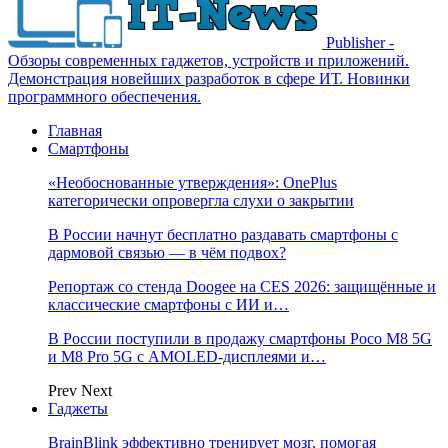
Publisher -
Обзоры современных гаджетов, устройств и приложений.
Демонстрация новейших разработок в сфере ИТ. Новинки
программного обеспечения.
Главная
Смартфоны
«Необоснованные утверждения»: OnePlus
категорически опровергла слухи о закрытии
В России начнут бесплатно раздавать смартфоны с
дармовой связью — в чём подвох?
Репортаж со стенда Doogee на CES 2026: защищённые и
классические смартфоны с ИИ и…
В России поступили в продажу смартфоны Poco M8 5G
и M8 Pro 5G с AMOLED-дисплеями и…
Prev
Next
Гаджеты
BrainBlink эффективно тренирует мозг, помогая