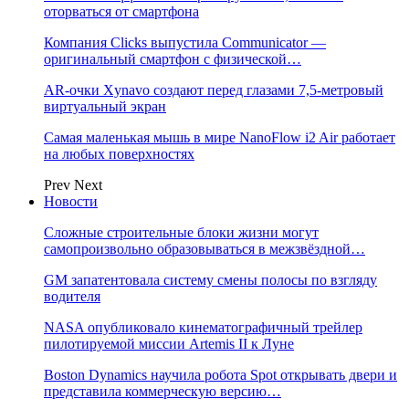
оторваться от смартфона
Компания Clicks выпустила Communicator —
оригинальный смартфон с физической…
AR-очки Xynavo создают перед глазами 7,5-метровый
виртуальный экран
Самая маленькая мышь в мире NanoFlow i2 Air работает
на любых поверхностях
Prev
Next
Новости
Сложные строительные блоки жизни могут
самопроизвольно образовываться в межзвёздной…
GM запатентовала систему смены полосы по взгляду
водителя
NASA опубликовало кинематографичный трейлер
пилотируемой миссии Artemis II к Луне
Boston Dynamics научила робота Spot открывать двери и
представила коммерческую версию…