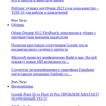
игр и работы в авангарде рынка
Рейтинг лучших ноутбуков 2023 года цена-качество –
ТОП-10 для работы и развлечений
Prev
Next
Обзоры
Обзор Dreame H12 FlexReach: революция в уборке с
продвинутым моющим пылесосом
Полиция арестовала сотрудников Google после
восьмичасового сидячего протеста
Microsoft проведет конференцию Build в мае. На ней
покажут новые ИИ-возможности…
Создатели легкоразбираемого смартфона Fairphone
представили наушники Fairbuds со…
Prev
Next
Видеообзоры
Google Pixel 10 vs Pixel 10 Pro: ПРОБЛЕМ ХВАТАЕТ!
ПОДРОБНЫЙ ТЕСТ!