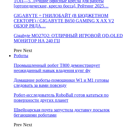
ТОП—5. Лучшие офисные кресла для работы
[ортопедические, кресло босса]. Рейтинг 2025…
GIGABYTE = ГНИЛОБАЙТ (В БЮДЖЕТНОМ
СЕКТОРЕ) / GIGABYTE B650 GAMING X AX V2
ОБЗОР РЯДА…
Gigabyte MO27Q2: ОТЛИЧНЫЙ ИГРОВОЙ QD-OLED
МОНИТОР НА 240 ГЦ
Prev
Next
Роботы
Промышленный робот Т800 демонстрирует
неожиданный навык владения кунг фу
Домашние роботы-помощники W1 и M1 готовы
следовать за вами повсюду
Робот-исследователь RoboBall готов кататься по
поверхности других планет
Швейцарская почта запустила доставку посылок
бегающими роботами
Prev
Next