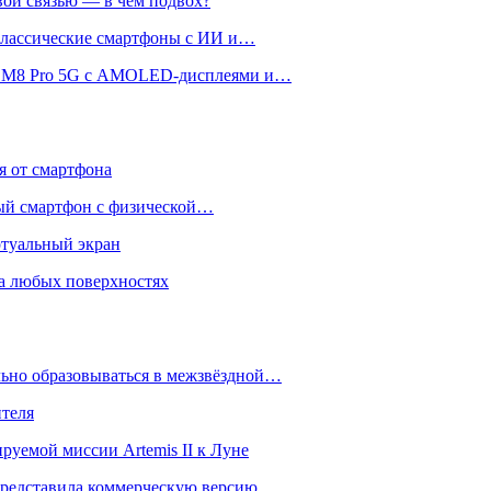
вой связью — в чём подвох?
 классические смартфоны с ИИ и…
 и M8 Pro 5G с AMOLED-дисплеями и…
ся от смартфона
ый смартфон с физической…
ртуальный экран
на любых поверхностях
ьно образовываться в межзвёздной…
ителя
уемой миссии Artemis II к Луне
и представила коммерческую версию…