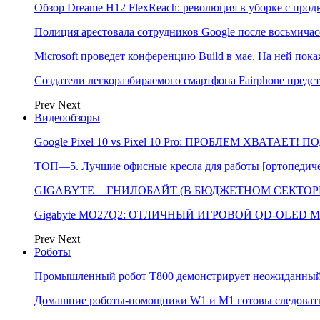
Обзор Dreame H12 FlexReach: революция в уборке с пр
Полиция арестовала сотрудников Google после восьмичас
Microsoft проведет конференцию Build в мае. На ней п
Создатели легкоразбираемого смартфона Fairphone предс
Prev
Next
Видеообзоры
Google Pixel 10 vs Pixel 10 Pro: ПРОБЛЕМ ХВАТАЕТ!
ТОП—5. Лучшие офисные кресла для работы [ортопедичес
GIGABYTE = ГНИЛОБАЙТ (В БЮДЖЕТНОМ СЕКТОРЕ)
Gigabyte MO27Q2: ОТЛИЧНЫЙ ИГРОВОЙ QD-OLED М
Prev
Next
Роботы
Промышленный робот Т800 демонстрирует неожиданный 
Домашние роботы-помощники W1 и M1 готовы следовать