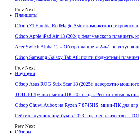
Prev
Next
Планшеты
Обзор ZTE nubia RedMagic Astra: компактного игрового п
Обзор Apple iPad Air 13 (2024): флагманского планшета,
Acer Switch Alpha 12 – Обзор планшета 2-в-1 не уступаю
Обзор Samsung Galaxy Tab A8: почти бюджетный планшет
Prev
Next
Ноутбуки
Обзор Asus ROG Strix Scar 18 (2025): невероятно мощног
ТОП-10 Лучших мини-ПК 2025 года: Рейтинг компактных
Обзор Chuwi Aubox на Ryzen 7 8745HS: мини-ПК для игр 
Рейтинг лучших ноутбуков 2023 года цена-качество – ТО
Prev
Next
Обзоры