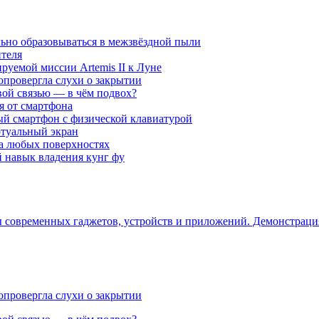
ьно образовываться в межзвёздной пыли
ителя
уемой миссии Artemis II к Луне
опровергла слухи о закрытии
вой связью — в чём подвох?
ся от смартфона
ый смартфон с физической клавиатурой
ртуальный экран
на любых поверхностях
навык владения кунг фу
ры современных гаджетов, устройств и приложений. Демонстрац
опровергла слухи о закрытии