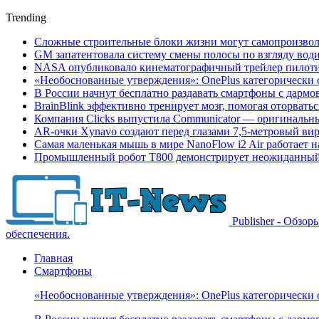
Trending
Сложные строительные блоки жизни могут самопроизвол
GM запатентовала систему смены полосы по взгляду вод
NASA опубликовало кинематографичный трейлер пилотир
«Необоснованные утверждения»: OnePlus категорически 
В России начнут бесплатно раздавать смартфоны с дармо
BrainBlink эффективно тренирует мозг, помогая оторвать
Компания Clicks выпустила Communicator — оригинальн
AR-очки Xynavo создают перед глазами 7,5-метровый ви
Самая маленькая мышь в мире NanoFlow i2 Air работает 
Промышленный робот Т800 демонстрирует неожиданный 
Publisher - Обзо
обеспечения.
Главная
Смартфоны
«Необоснованные утверждения»: OnePlus категорически 