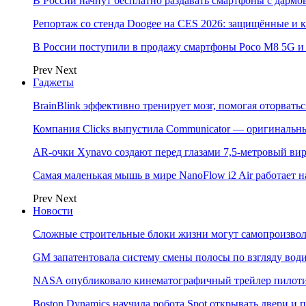
В России начнут бесплатно раздавать смартфоны с дармо
Репортаж со стенда Doogee на CES 2026: защищённые и
В России поступили в продажу смартфоны Poco M8 5G
Prev
Next
Гаджеты
BrainBlink эффективно тренирует мозг, помогая оторвать
Компания Clicks выпустила Communicator — оригинальн
AR-очки Xynavo создают перед глазами 7,5-метровый ви
Самая маленькая мышь в мире NanoFlow i2 Air работает 
Prev
Next
Новости
Сложные строительные блоки жизни могут самопроизвол
GM запатентовала систему смены полосы по взгляду вод
NASA опубликовало кинематографичный трейлер пилотир
Boston Dynamics научила робота Spot открывать двери 