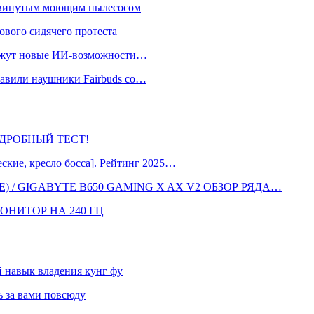
одвинутым моющим пылесосом
ового сидячего протеста
окажут новые ИИ-возможности…
тавили наушники Fairbuds со…
 ПОДРОБНЫЙ ТЕСТ!
кие, кресло босса]. Рейтинг 2025…
 / GIGABYTE B650 GAMING X AX V2 ОБЗОР РЯДА…
ОНИТОР НА 240 ГЦ
навык владения кунг фу
 за вами повсюду