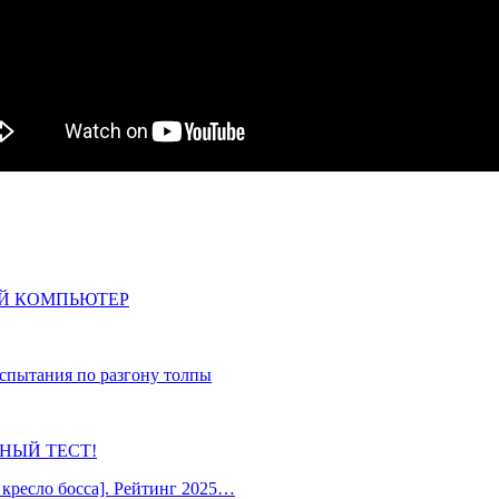
ЫЙ КОМПЬЮТЕР
пытания по разгону толпы
ОБНЫЙ ТЕСТ!
кресло босса]. Рейтинг 2025…