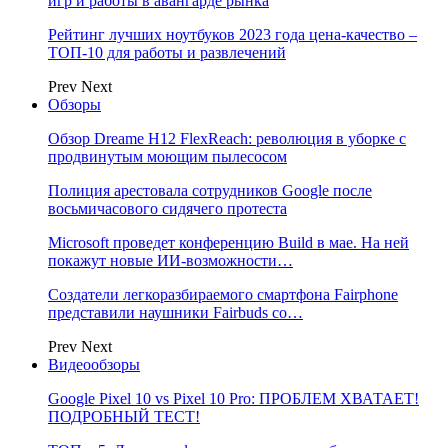
игр и работы в авангарде рынка
Рейтинг лучших ноутбуков 2023 года цена-качество –
ТОП-10 для работы и развлечений
Prev
Next
Обзоры
Обзор Dreame H12 FlexReach: революция в уборке с
продвинутым моющим пылесосом
Полиция арестовала сотрудников Google после
восьмичасового сидячего протеста
Microsoft проведет конференцию Build в мае. На ней
покажут новые ИИ-возможности…
Создатели легкоразбираемого смартфона Fairphone
представили наушники Fairbuds со…
Prev
Next
Видеообзоры
Google Pixel 10 vs Pixel 10 Pro: ПРОБЛЕМ ХВАТАЕТ!
ПОДРОБНЫЙ ТЕСТ!