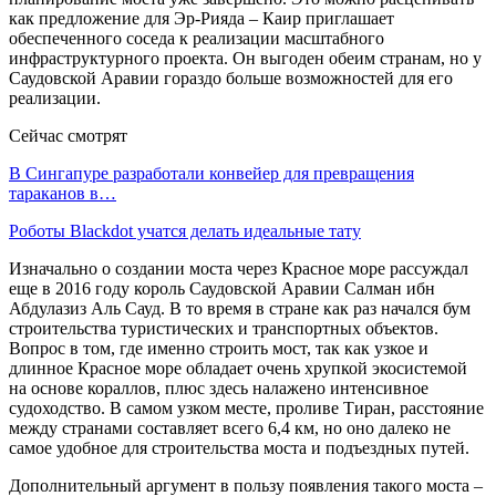
как предложение для Эр-Рияда – Каир приглашает
обеспеченного соседа к реализации масштабного
инфраструктурного проекта. Он выгоден обеим странам, но у
Саудовской Аравии гораздо больше возможностей для его
реализации.
Сейчас смотрят
В Сингапуре разработали конвейер для превращения
тараканов в…
Роботы Blackdot учатся делать идеальные тату
Изначально о создании моста через Красное море рассуждал
еще в 2016 году король Саудовской Аравии Салман ибн
Абдулазиз Аль Сауд. В то время в стране как раз начался бум
строительства туристических и транспортных объектов.
Вопрос в том, где именно строить мост, так как узкое и
длинное Красное море обладает очень хрупкой экосистемой
на основе кораллов, плюс здесь налажено интенсивное
судоходство. В самом узком месте, проливе Тиран, расстояние
между странами составляет всего 6,4 км, но оно далеко не
самое удобное для строительства моста и подъездных путей.
Дополнительный аргумент в пользу появления такого моста –