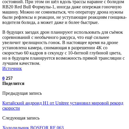
состояний. При этом он шёл вдоль трассы наравне с болидом
RB20 Red Bull Формулы-1, иногда даже опережая гоночную
машину. Можно не сомневаться, что оператору дрона нужны
были рефлексы и реакции, не уступающие реакциям гонщика-
водителя болида, а может даже и более быстрые.
В будущих заездах дрон планируют использовать для съёмок
соревнований с необычного ракурса, что ещё сильнее
увеличит зрелищность гонок. В настоящее время на дроне
установлена камера, снимающая в разрешении 4K со
скоростью 60 кадров в секунду с 10-битной глубиной цвета,
но в будущем планируется возможность прямой трансляции с
лучшим качеством.
Источник
0
257
Поделится
Предыдущая запись
Китайский андроид H1 от Unitree установил мировой рекорд
скорости
Следующая запись
Холодильник BOSFOR RF 063