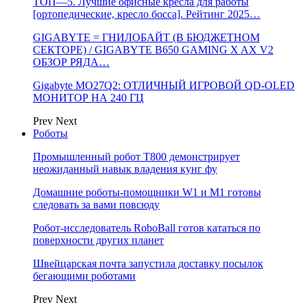
ТОП—5. Лучшие офисные кресла для работы
[ортопедические, кресло босса]. Рейтинг 2025…
GIGABYTE = ГНИЛОБАЙТ (В БЮДЖЕТНОМ
СЕКТОРЕ) / GIGABYTE B650 GAMING X AX V2
ОБЗОР РЯДА…
Gigabyte MO27Q2: ОТЛИЧНЫЙ ИГРОВОЙ QD-OLED
МОНИТОР НА 240 ГЦ
Prev
Next
Роботы
Промышленный робот Т800 демонстрирует
неожиданный навык владения кунг фу
Домашние роботы-помощники W1 и M1 готовы
следовать за вами повсюду
Робот-исследователь RoboBall готов кататься по
поверхности других планет
Швейцарская почта запустила доставку посылок
бегающими роботами
Prev
Next