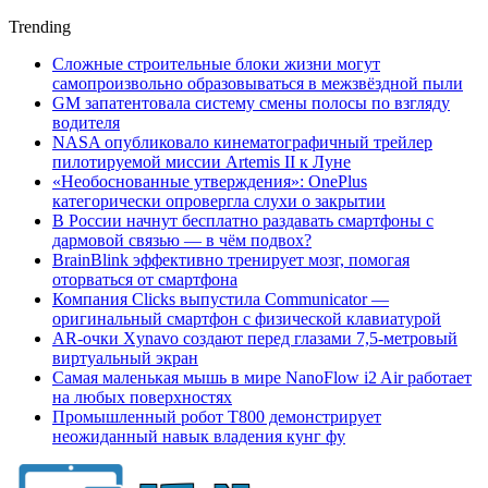
Trending
Сложные строительные блоки жизни могут
самопроизвольно образовываться в межзвёздной пыли
GM запатентовала систему смены полосы по взгляду
водителя
NASA опубликовало кинематографичный трейлер
пилотируемой миссии Artemis II к Луне
«Необоснованные утверждения»: OnePlus
категорически опровергла слухи о закрытии
В России начнут бесплатно раздавать смартфоны с
дармовой связью — в чём подвох?
BrainBlink эффективно тренирует мозг, помогая
оторваться от смартфона
Компания Clicks выпустила Communicator —
оригинальный смартфон с физической клавиатурой
AR-очки Xynavo создают перед глазами 7,5-метровый
виртуальный экран
Самая маленькая мышь в мире NanoFlow i2 Air работает
на любых поверхностях
Промышленный робот Т800 демонстрирует
неожиданный навык владения кунг фу