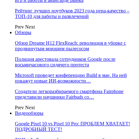
игр и работы в авангарде рынка
Рейтинг лучших ноутбуков 2023 года цена-качество –
ТОП-10 для работы и развлечений
Prev
Next
Обзоры
Обзор Dreame H12 FlexReach: революция в уборке с
продвинутым моющим пылесосом
Полиция арестовала сотрудников Google после
восьмичасового сидячего протеста
Microsoft проведет конференцию Build в мае. На ней
покажут новые ИИ-возможности…
Создатели легкоразбираемого смартфона Fairphone
представили наушники Fairbuds со…
Prev
Next
Видеообзоры
Google Pixel 10 vs Pixel 10 Pro: ПРОБЛЕМ ХВАТАЕТ!
ПОДРОБНЫЙ ТЕСТ!