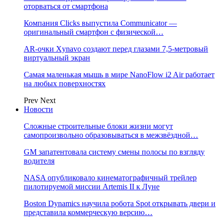
оторваться от смартфона
Компания Clicks выпустила Communicator —
оригинальный смартфон с физической…
AR-очки Xynavo создают перед глазами 7,5-метровый
виртуальный экран
Самая маленькая мышь в мире NanoFlow i2 Air работает
на любых поверхностях
Prev
Next
Новости
Сложные строительные блоки жизни могут
самопроизвольно образовываться в межзвёздной…
GM запатентовала систему смены полосы по взгляду
водителя
NASA опубликовало кинематографичный трейлер
пилотируемой миссии Artemis II к Луне
Boston Dynamics научила робота Spot открывать двери и
представила коммерческую версию…