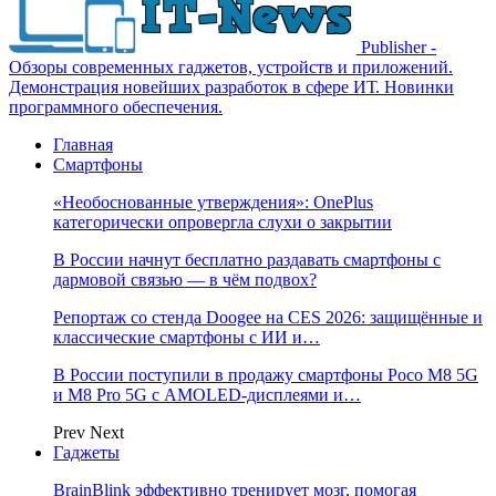
Publisher -
Обзоры современных гаджетов, устройств и приложений.
Демонстрация новейших разработок в сфере ИТ. Новинки
программного обеспечения.
Главная
Смартфоны
«Необоснованные утверждения»: OnePlus
категорически опровергла слухи о закрытии
В России начнут бесплатно раздавать смартфоны с
дармовой связью — в чём подвох?
Репортаж со стенда Doogee на CES 2026: защищённые и
классические смартфоны с ИИ и…
В России поступили в продажу смартфоны Poco M8 5G
и M8 Pro 5G с AMOLED-дисплеями и…
Prev
Next
Гаджеты
BrainBlink эффективно тренирует мозг, помогая