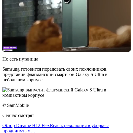
Но есть путаница
Samsung готовится порадовать своих поклонников,
представив флагманский смартфон Galaxy S Ultra в
небольшом корпусе.
© SamMobile
Сейчас смотрят
Обзор Dreame H12 FlexReach: революция в уборке с
продвинутым…