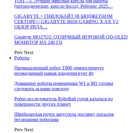
ТОП—5. Лучшие офисные кресла для работы
[ортопедические, кресло босса]. Рейтинг 2025…
GIGABYTE = ГНИЛОБАЙТ (В БЮДЖЕТНОМ
СЕКТОРЕ) / GIGABYTE B650 GAMING X AX V2
ОБЗОР РЯДА…
Gigabyte MO27Q2: ОТЛИЧНЫЙ ИГРОВОЙ QD-OLED
МОНИТОР НА 240 ГЦ
Prev
Next
Роботы
Промышленный робот Т800 демонстрирует
неожиданный навык владения кунг фу
Домашние роботы-помощники W1 и M1 готовы
следовать за вами повсюду
Робот-исследователь RoboBall готов кататься по
поверхности других планет
Швейцарская почта запустила доставку посылок
бегающими роботами
Prev
Next