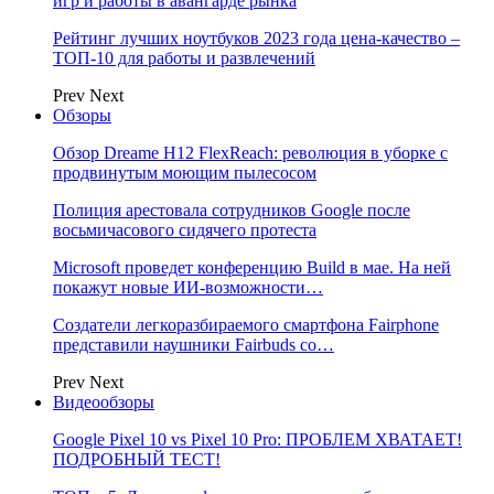
игр и работы в авангарде рынка
Рейтинг лучших ноутбуков 2023 года цена-качество –
ТОП-10 для работы и развлечений
Prev
Next
Обзоры
Обзор Dreame H12 FlexReach: революция в уборке с
продвинутым моющим пылесосом
Полиция арестовала сотрудников Google после
восьмичасового сидячего протеста
Microsoft проведет конференцию Build в мае. На ней
покажут новые ИИ-возможности…
Создатели легкоразбираемого смартфона Fairphone
представили наушники Fairbuds со…
Prev
Next
Видеообзоры
Google Pixel 10 vs Pixel 10 Pro: ПРОБЛЕМ ХВАТАЕТ!
ПОДРОБНЫЙ ТЕСТ!