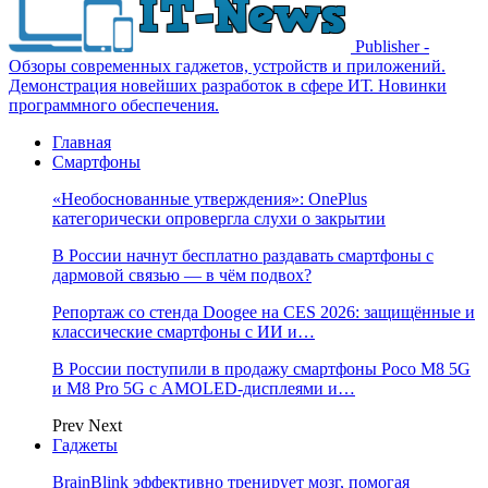
Publisher -
Обзоры современных гаджетов, устройств и приложений.
Демонстрация новейших разработок в сфере ИТ. Новинки
программного обеспечения.
Главная
Смартфоны
«Необоснованные утверждения»: OnePlus
категорически опровергла слухи о закрытии
В России начнут бесплатно раздавать смартфоны с
дармовой связью — в чём подвох?
Репортаж со стенда Doogee на CES 2026: защищённые и
классические смартфоны с ИИ и…
В России поступили в продажу смартфоны Poco M8 5G
и M8 Pro 5G с AMOLED-дисплеями и…
Prev
Next
Гаджеты
BrainBlink эффективно тренирует мозг, помогая