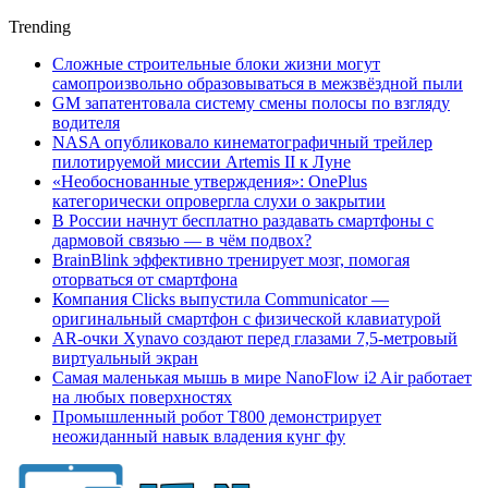
Trending
Сложные строительные блоки жизни могут
самопроизвольно образовываться в межзвёздной пыли
GM запатентовала систему смены полосы по взгляду
водителя
NASA опубликовало кинематографичный трейлер
пилотируемой миссии Artemis II к Луне
«Необоснованные утверждения»: OnePlus
категорически опровергла слухи о закрытии
В России начнут бесплатно раздавать смартфоны с
дармовой связью — в чём подвох?
BrainBlink эффективно тренирует мозг, помогая
оторваться от смартфона
Компания Clicks выпустила Communicator —
оригинальный смартфон с физической клавиатурой
AR-очки Xynavo создают перед глазами 7,5-метровый
виртуальный экран
Самая маленькая мышь в мире NanoFlow i2 Air работает
на любых поверхностях
Промышленный робот Т800 демонстрирует
неожиданный навык владения кунг фу