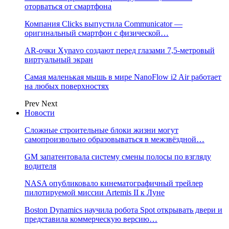
оторваться от смартфона
Компания Clicks выпустила Communicator —
оригинальный смартфон с физической…
AR-очки Xynavo создают перед глазами 7,5-метровый
виртуальный экран
Самая маленькая мышь в мире NanoFlow i2 Air работает
на любых поверхностях
Prev
Next
Новости
Сложные строительные блоки жизни могут
самопроизвольно образовываться в межзвёздной…
GM запатентовала систему смены полосы по взгляду
водителя
NASA опубликовало кинематографичный трейлер
пилотируемой миссии Artemis II к Луне
Boston Dynamics научила робота Spot открывать двери и
представила коммерческую версию…