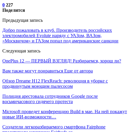
0
227
Поделится
Предыдущая запись
Добро пожаловать в клуб. Производитель российских
электромобилей Evolute наряду с УАЗом, ВАЗом,
«Москвичом» и ГАЗом попал под американские санкции
Следующая запись
OnePlus 12 — ПЕРВЫЙ ВЗГЛЯД! Разбираемся, хорош ли?
Вам также могут понравиться
Еще от автора
Обзор Dreame H12 FlexReach: революция в уборке с
продвинутым моющим пылесосом
Полиция арестовала сотрудников Google после
восьмичасового сидячего протеста
Microsoft проведет конференцию Build в мае. На ней покажут
новые ИИ-возможности…
Создатели легкоразбираемого смартфона Fairphone