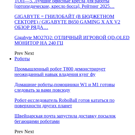
ТОП—5. Лучшие офисные кресла для работы
[ортопедические, кресло босса]. Рейтинг 2025…
GIGABYTE = ГНИЛОБАЙТ (В БЮДЖЕТНОМ
СЕКТОРЕ) / GIGABYTE B650 GAMING X AX V2
ОБЗОР РЯДА…
Gigabyte MO27Q2: ОТЛИЧНЫЙ ИГРОВОЙ QD-OLED
МОНИТОР НА 240 ГЦ
Prev
Next
Роботы
Промышленный робот Т800 демонстрирует
неожиданный навык владения кунг фу
Домашние роботы-помощники W1 и M1 готовы
следовать за вами повсюду
Робот-исследователь RoboBall готов кататься по
поверхности других планет
Швейцарская почта запустила доставку посылок
бегающими роботами
Prev
Next