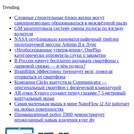
Trending
Сложные строительные блоки жизни могут
самопроизвольно образовываться в межзвёздной пыли
GM запатентовала систему смены полосы по взгляду
водителя
NASA опубликовало кинематографичный трейлер
пилотируемой миссии Artemis II к Луне
«Необоснованные утверждения»: OnePlus
категорически опровергла слухи о закрытии
В России начнут бесплатно раздавать смартфоны с
дармовой связью — в чём подвох?
BrainBlink эффективно тренирует мозг, помогая
оторваться от смартфона
Компания Clicks выпустила Communicator —
оригинальный смартфон с физической клавиатурой
AR-очки Xynavo создают перед глазами 7,5-метровый
виртуальный экран
Самая маленькая мышь в мире NanoFlow i2 Air работает
на любых поверхностях
Промышленный робот Т800 демонстрирует
неожиданный навык владения кунг фу