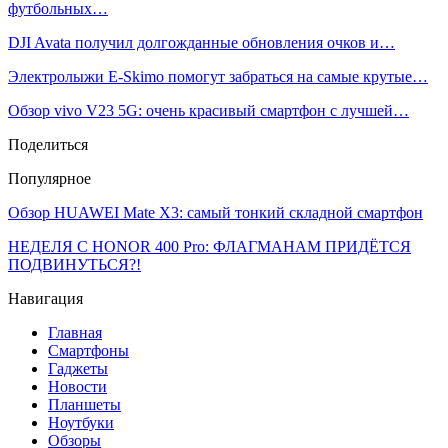
футбольных…
DJI Avata получил долгожданные обновления очков и…
Электролыжи E-Skimo помогут забраться на самые крутые…
Обзор vivo V23 5G: очень красивый смартфон с лучшей…
Поделиться
Популярное
Обзор HUAWEI Mate X3: самый тонкий складной смартфон
НЕДЕЛЯ С HONOR 400 Pro: ФЛАГМАНАМ ПРИДЁТСЯ
ПОДВИНУТЬСЯ?!
Навигация
Главная
Смартфоны
Гаджеты
Новости
Планшеты
Ноутбуки
Обзоры