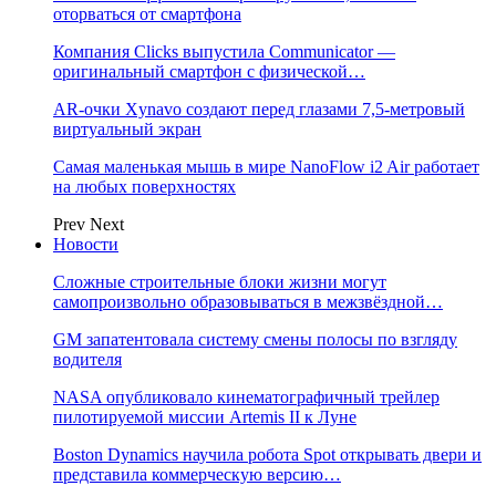
оторваться от смартфона
Компания Clicks выпустила Communicator —
оригинальный смартфон с физической…
AR-очки Xynavo создают перед глазами 7,5-метровый
виртуальный экран
Самая маленькая мышь в мире NanoFlow i2 Air работает
на любых поверхностях
Prev
Next
Новости
Сложные строительные блоки жизни могут
самопроизвольно образовываться в межзвёздной…
GM запатентовала систему смены полосы по взгляду
водителя
NASA опубликовало кинематографичный трейлер
пилотируемой миссии Artemis II к Луне
Boston Dynamics научила робота Spot открывать двери и
представила коммерческую версию…