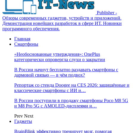
Publisher -
Обзоры современных гаджетов, устройств и приложений.
Демонстрация новейших разработок в сфере ИТ. Новинки
программного обеспечения.
Главная
Смартфоны
«Необоснованные утверждения»: OnePlus
категорически опровергла слухи о закрытии
В России начнут бесплатно раздавать смартфоны с
дармовой связью — в чём подвох?
Репортаж со стенда Doogee на CES 2026: защищённые и
классические смартфоны с ИИ и…
В России поступили в продажу смартфоны Poco M8 5G
и M8 Pro 5G с AMOLED-дисплеями и…
Prev
Next
Гаджеты
BrainBlink эффективно тренирует мозг, помогая