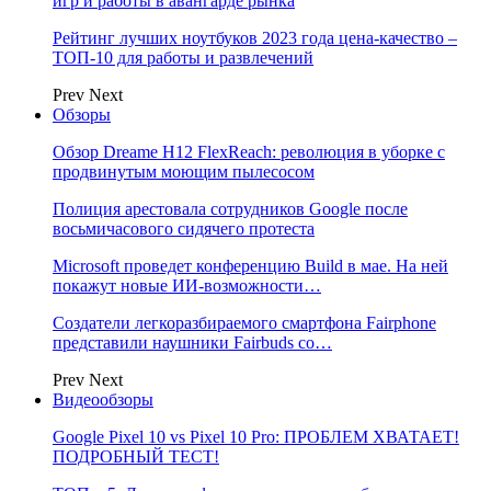
игр и работы в авангарде рынка
Рейтинг лучших ноутбуков 2023 года цена-качество –
ТОП-10 для работы и развлечений
Prev
Next
Обзоры
Обзор Dreame H12 FlexReach: революция в уборке с
продвинутым моющим пылесосом
Полиция арестовала сотрудников Google после
восьмичасового сидячего протеста
Microsoft проведет конференцию Build в мае. На ней
покажут новые ИИ-возможности…
Создатели легкоразбираемого смартфона Fairphone
представили наушники Fairbuds со…
Prev
Next
Видеообзоры
Google Pixel 10 vs Pixel 10 Pro: ПРОБЛЕМ ХВАТАЕТ!
ПОДРОБНЫЙ ТЕСТ!