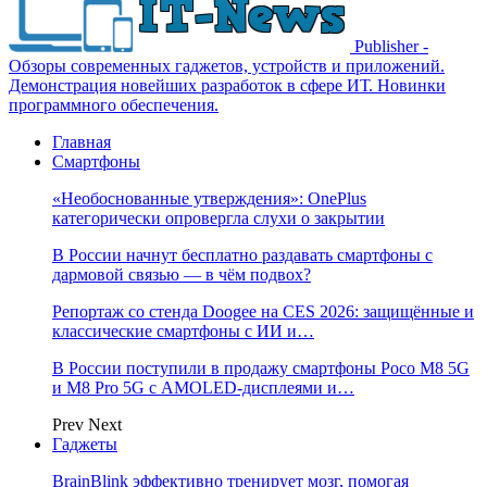
Publisher -
Обзоры современных гаджетов, устройств и приложений.
Демонстрация новейших разработок в сфере ИТ. Новинки
программного обеспечения.
Главная
Смартфоны
«Необоснованные утверждения»: OnePlus
категорически опровергла слухи о закрытии
В России начнут бесплатно раздавать смартфоны с
дармовой связью — в чём подвох?
Репортаж со стенда Doogee на CES 2026: защищённые и
классические смартфоны с ИИ и…
В России поступили в продажу смартфоны Poco M8 5G
и M8 Pro 5G с AMOLED-дисплеями и…
Prev
Next
Гаджеты
BrainBlink эффективно тренирует мозг, помогая