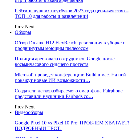
игр и работы в авангарде рынка
Рейтинг лучших ноутбуков 2023 года цена-качество –
ТОП-10 для работы и развлечений
Prev
Next
Обзоры
Обзор Dreame H12 FlexReach: революция в уборке с
продвинутым моющим пылесосом
Полиция арестовала сотрудников Google после
восьмичасового сидячего протеста
Microsoft проведет конференцию Build в мае. На ней
покажут новые ИИ-возможности…
Создатели легкоразбираемого смартфона Fairphone
представили наушники Fairbuds со…
Prev
Next
Видеообзоры
Google Pixel 10 vs Pixel 10 Pro: ПРОБЛЕМ ХВАТАЕТ!
ПОДРОБНЫЙ ТЕСТ!