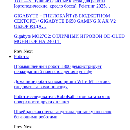
ТОП—5. Лучшие офисные кресла для работы
[ортопедические, кресло босса]. Рейтинг 2025…
GIGABYTE = ГНИЛОБАЙТ (В БЮДЖЕТНОМ
СЕКТОРЕ) / GIGABYTE B650 GAMING X AX V2
ОБЗОР РЯДА…
Gigabyte MO27Q2: ОТЛИЧНЫЙ ИГРОВОЙ QD-OLED
МОНИТОР НА 240 ГЦ
Prev
Next
Роботы
Промышленный робот Т800 демонстрирует
неожиданный навык владения кунг фу
Домашние роботы-помощники W1 и M1 готовы
следовать за вами повсюду
Робот-исследователь RoboBall готов кататься по
поверхности других планет
Швейцарская почта запустила доставку посылок
бегающими роботами
Prev
Next