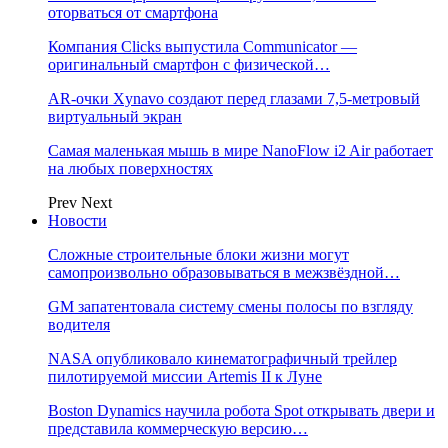
оторваться от смартфона
Компания Clicks выпустила Communicator —
оригинальный смартфон с физической…
AR-очки Xynavo создают перед глазами 7,5-метровый
виртуальный экран
Самая маленькая мышь в мире NanoFlow i2 Air работает
на любых поверхностях
Prev
Next
Новости
Сложные строительные блоки жизни могут
самопроизвольно образовываться в межзвёздной…
GM запатентовала систему смены полосы по взгляду
водителя
NASA опубликовало кинематографичный трейлер
пилотируемой миссии Artemis II к Луне
Boston Dynamics научила робота Spot открывать двери и
представила коммерческую версию…