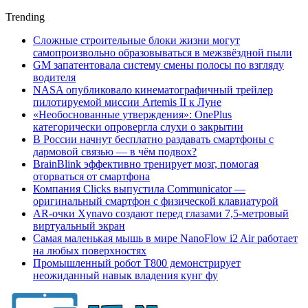
Trending
Сложные строительные блоки жизни могут
самопроизвольно образовываться в межзвёздной пыли
GM запатентовала систему смены полосы по взгляду
водителя
NASA опубликовало кинематографичный трейлер
пилотируемой миссии Artemis II к Луне
«Необоснованные утверждения»: OnePlus
категорически опровергла слухи о закрытии
В России начнут бесплатно раздавать смартфоны с
дармовой связью — в чём подвох?
BrainBlink эффективно тренирует мозг, помогая
оторваться от смартфона
Компания Clicks выпустила Communicator —
оригинальный смартфон с физической клавиатурой
AR-очки Xynavo создают перед глазами 7,5-метровый
виртуальный экран
Самая маленькая мышь в мире NanoFlow i2 Air работает
на любых поверхностях
Промышленный робот Т800 демонстрирует
неожиданный навык владения кунг фу