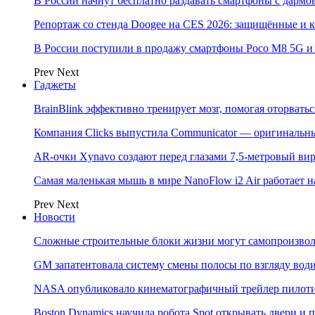
В России начнут бесплатно раздавать смартфоны с дармо
Репортаж со стенда Doogee на CES 2026: защищённые и
В России поступили в продажу смартфоны Poco M8 5G
Prev
Next
Гаджеты
BrainBlink эффективно тренирует мозг, помогая оторвать
Компания Clicks выпустила Communicator — оригинальн
AR-очки Xynavo создают перед глазами 7,5-метровый ви
Самая маленькая мышь в мире NanoFlow i2 Air работает 
Prev
Next
Новости
Сложные строительные блоки жизни могут самопроизвол
GM запатентовала систему смены полосы по взгляду вод
NASA опубликовало кинематографичный трейлер пилотир
Boston Dynamics научила робота Spot открывать двери 