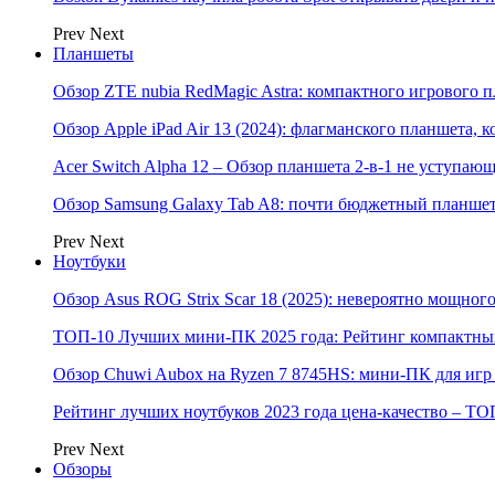
Prev
Next
Планшеты
Обзор ZTE nubia RedMagic Astra: компактного игрового п
Обзор Apple iPad Air 13 (2024): флагманского планшета,
Acer Switch Alpha 12 – Обзор планшета 2-в-1 не уступаю
Обзор Samsung Galaxy Tab A8: почти бюджетный планшет
Prev
Next
Ноутбуки
Обзор Asus ROG Strix Scar 18 (2025): невероятно мощног
ТОП-10 Лучших мини-ПК 2025 года: Рейтинг компактных
Обзор Chuwi Aubox на Ryzen 7 8745HS: мини-ПК для игр 
Рейтинг лучших ноутбуков 2023 года цена-качество – ТО
Prev
Next
Обзоры