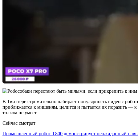
В Твиттере стремительно набирает популярность видео с робот
приближается к мишеням, целится и пытается их поразить — к 
толком не умеет.
Сейчас смотрят
Промышленный робот Т800 демонстрирует неожиданный на