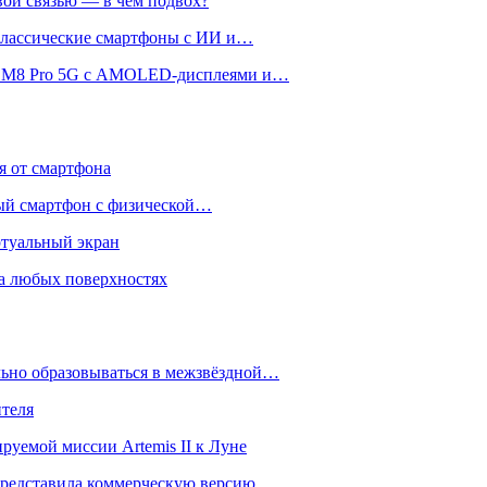
вой связью — в чём подвох?
 классические смартфоны с ИИ и…
 и M8 Pro 5G с AMOLED-дисплеями и…
ся от смартфона
ый смартфон с физической…
ртуальный экран
на любых поверхностях
ьно образовываться в межзвёздной…
ителя
уемой миссии Artemis II к Луне
и представила коммерческую версию…