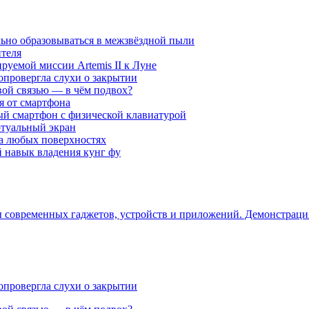
ьно образовываться в межзвёздной пыли
ителя
уемой миссии Artemis II к Луне
опровергла слухи о закрытии
вой связью — в чём подвох?
ся от смартфона
ый смартфон с физической клавиатурой
ртуальный экран
на любых поверхностях
навык владения кунг фу
ры современных гаджетов, устройств и приложений. Демонстрац
опровергла слухи о закрытии