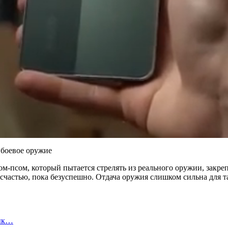
ом-псом, который пытается стрелять из реального оружии, закре
счастью, пока безуспешно. Отдача оружия слишком сильна для та
вык…