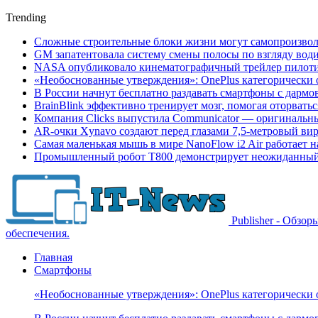
Trending
Сложные строительные блоки жизни могут самопроизвол
GM запатентовала систему смены полосы по взгляду вод
NASA опубликовало кинематографичный трейлер пилотир
«Необоснованные утверждения»: OnePlus категорически 
В России начнут бесплатно раздавать смартфоны с дармо
BrainBlink эффективно тренирует мозг, помогая оторвать
Компания Clicks выпустила Communicator — оригинальн
AR-очки Xynavo создают перед глазами 7,5-метровый ви
Самая маленькая мышь в мире NanoFlow i2 Air работает 
Промышленный робот Т800 демонстрирует неожиданный 
Publisher - Обзо
обеспечения.
Главная
Смартфоны
«Необоснованные утверждения»: OnePlus категорически 