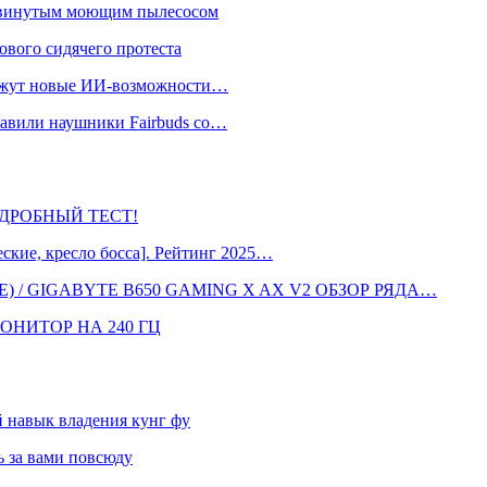
одвинутым моющим пылесосом
ового сидячего протеста
окажут новые ИИ-возможности…
тавили наушники Fairbuds со…
 ПОДРОБНЫЙ ТЕСТ!
кие, кресло босса]. Рейтинг 2025…
 / GIGABYTE B650 GAMING X AX V2 ОБЗОР РЯДА…
ОНИТОР НА 240 ГЦ
навык владения кунг фу
 за вами повсюду