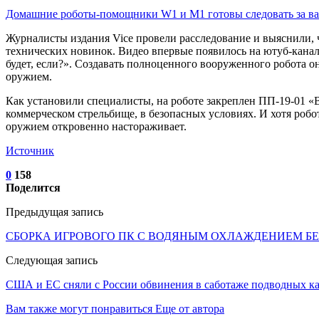
Домашние роботы-помощники W1 и M1 готовы следовать за 
Журналисты издания Vice провели расследование и выяснили, ч
технических новинок. Видео впервые появилось на ютуб-канале
будет, если?». Создавать полноценного вооруженного робота он
оружием.
Как установили специалисты, на роботе закреплен ПП-19-01 «
коммерческом стрельбище, в безопасных условиях. И хотя роб
оружием откровенно настораживает.
Источник
0
158
Поделится
Предыдущая запись
СБОРКА ИГРОВОГО ПК С ВОДЯНЫМ ОХЛАЖДЕНИЕМ БЕЗ
Следующая запись
США и ЕC сняли с России обвинения в саботаже подводных каб
Вам также могут понравиться
Еще от автора