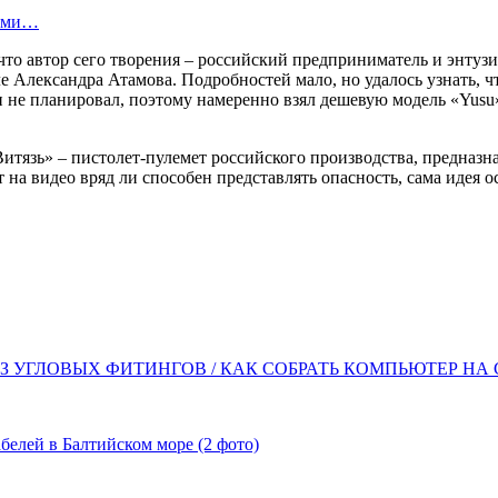
вами…
то автор сего творения – российский предприниматель и энтузи
 Александра Атамова. Подробностей мало, но удалось узнать, ч
 не планировал, поэтому намеренно взял дешевую модель «Yusu» 
Витязь» – пистолет-пулемет российского производства, предназ
от на видео вряд ли способен представлять опасность, сама ид
 УГЛОВЫХ ФИТИНГОВ / КАК СОБРАТЬ КОМПЬЮТЕР НА
елей в Балтийском море (2 фото)