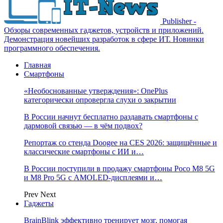
Publisher -
Обзоры современных гаджетов, устройств и приложений.
Демонстрация новейших разработок в сфере ИТ. Новинки
программного обеспечения.
Главная
Смартфоны
«Необоснованные утверждения»: OnePlus
категорически опровергла слухи о закрытии
В России начнут бесплатно раздавать смартфоны с
дармовой связью — в чём подвох?
Репортаж со стенда Doogee на CES 2026: защищённые и
классические смартфоны с ИИ и…
В России поступили в продажу смартфоны Poco M8 5G
и M8 Pro 5G с AMOLED-дисплеями и…
Prev
Next
Гаджеты
BrainBlink эффективно тренирует мозг, помогая