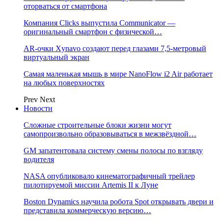
оторваться от смартфона
Компания Clicks выпустила Communicator —
оригинальный смартфон с физической…
AR-очки Xynavo создают перед глазами 7,5-метровый
виртуальный экран
Самая маленькая мышь в мире NanoFlow i2 Air работает
на любых поверхностях
Prev
Next
Новости
Сложные строительные блоки жизни могут
самопроизвольно образовываться в межзвёздной…
GM запатентовала систему смены полосы по взгляду
водителя
NASA опубликовало кинематографичный трейлер
пилотируемой миссии Artemis II к Луне
Boston Dynamics научила робота Spot открывать двери и
представила коммерческую версию…