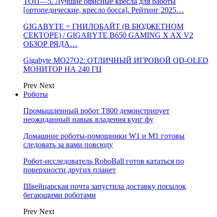
ТОП—5. Лучшие офисные кресла для работы
[ортопедические, кресло босса]. Рейтинг 2025…
GIGABYTE = ГНИЛОБАЙТ (В БЮДЖЕТНОМ
СЕКТОРЕ) / GIGABYTE B650 GAMING X AX V2
ОБЗОР РЯДА…
Gigabyte MO27Q2: ОТЛИЧНЫЙ ИГРОВОЙ QD-OLED
МОНИТОР НА 240 ГЦ
Prev
Next
Роботы
Промышленный робот Т800 демонстрирует
неожиданный навык владения кунг фу
Домашние роботы-помощники W1 и M1 готовы
следовать за вами повсюду
Робот-исследователь RoboBall готов кататься по
поверхности других планет
Швейцарская почта запустила доставку посылок
бегающими роботами
Prev
Next