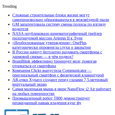
Trending
Сложные строительные блоки жизни могут
самопроизвольно образовываться в межзвёздной пыли
GM запатентовала систему смены полосы по взгляду
водителя
NASA опубликовало кинематографичный трейлер
пилотируемой миссии Artemis II к Луне
«Необоснованные утверждения»: OnePlus
категорически опровергла слухи о закрытии
В России начнут бесплатно раздавать смартфоны с
дармовой связью — в чём подвох?
BrainBlink эффективно тренирует мозг, помогая
оторваться от смартфона
Компания Clicks выпустила Communicator —
оригинальный смартфон с физической клавиатурой
AR-очки Xynavo создают перед глазами 7,5-метровый
виртуальный экран
Самая маленькая мышь в мире NanoFlow i2 Air работает
на любых поверхностях
Промышленный робот Т800 демонстрирует
неожиданный навык владения кунг фу