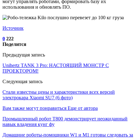
могут управлять роботами, формировать базу их
использования и обновлять ПО.
Источник
0
222
Поделится
Предыдущая запись
Unihertz TANK 3 Pro: НАСТОЯЩИЙ МОНСТР С
ПРОЕКТОРОМ!
Следующая запись
Стали известны цены и характеристики всех версий
электрокара Xiaomi SU7 (6 фото)
Вам также могут понравиться
Еще от автора
Промышленный робот Т800 демонстрирует неожиданный
навык владения кунг фу
Домашние роботы-помощники W1 и M1 готовы следовать за