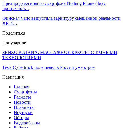
Предпродажа нового смартфона Nothing Phone (3a) с
прозрачной…
Финская Varjo выпустила гарнитуру смешанной реальности
XR-4…
Поделиться
Популярное
SENZO KATANA: МАССАЖНОЕ КРЕСЛО С УМНЫМИ
ТЕХНОЛОГИЯМИ
Tesla Cybertruck подешевел в России уже втрое
Навигация
Главная
Смартфоны
Гаджеты
Новости
Планшеты
Ноутбуки
Обзоры
Видеообзоры
Роботы