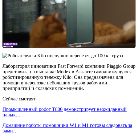
Лаборатория инноватики Fast Forward компании Piaggio Group
представила на выставке Modex в Атланте самодвижущуюся
роботизированную тележку Kilo. Она предназначена для
помощи в перевозке небольших грузов рабочими
предприятий и складских помещений.
Сейчас смотрят
Промышленный робот Т800 демонстрирует неожиданный
навык…
Домашние роботы-помощники W1 и M1 готовы следовать за
вами…