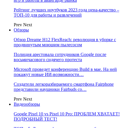
игр и работы в авангарде рынка
Рейтинг лучших ноутбуков 2023 года цена-качество –
ТОП-10 для работы и развлечений
Prev
Next
Обзоры
Обзор Dreame H12 FlexReach: революция в уборке с
продвинутым моющим пылесосом
Полиция арестовала сотрудников Google после
восьмичасового сидячего протеста
Microsoft проведет конференцию Build в мае. На ней
покажут новые ИИ-возможности…
Создатели легкоразбираемого смартфона Fairphone
представили наушники Fairbuds со…
Prev
Next
Видеообзоры
Google Pixel 10 vs Pixel 10 Pro: ПРОБЛЕМ ХВАТАЕТ!
ПОДРОБНЫЙ ТЕСТ!