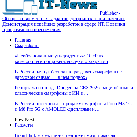
Publisher -
Обзоры современных гаджетов, устройств и приложений.
Демонстрация новейших разработок в сфере ИТ. Новинки
программного обеспечения.
Главная
Смартфоны
«Необоснованные утверждения»: OnePlus
категорически опровергла слухи о закрытии
В России начнут бесплатно раздавать смартфоны с
дармовой связью — в чём подвох?
Репортаж со стенда Doogee на CES 2026: защищённые и
классические смартфоны с ИИ и…
В России поступили в продажу смартфоны Poco M8 5G
и M8 Pro 5G с AMOLED-дисплеями и…
Prev
Next
Гаджеты
BrainBlink эффективно тренирует мозг, помогая