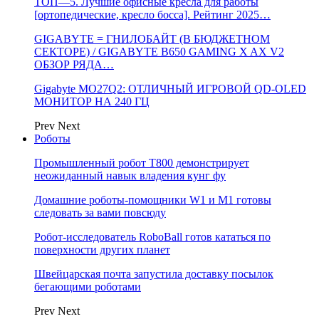
ТОП—5. Лучшие офисные кресла для работы
[ортопедические, кресло босса]. Рейтинг 2025…
GIGABYTE = ГНИЛОБАЙТ (В БЮДЖЕТНОМ
СЕКТОРЕ) / GIGABYTE B650 GAMING X AX V2
ОБЗОР РЯДА…
Gigabyte MO27Q2: ОТЛИЧНЫЙ ИГРОВОЙ QD-OLED
МОНИТОР НА 240 ГЦ
Prev
Next
Роботы
Промышленный робот Т800 демонстрирует
неожиданный навык владения кунг фу
Домашние роботы-помощники W1 и M1 готовы
следовать за вами повсюду
Робот-исследователь RoboBall готов кататься по
поверхности других планет
Швейцарская почта запустила доставку посылок
бегающими роботами
Prev
Next