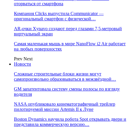
оторваться от смартфона
Компания Clicks выпустила Communicator —
оригинальный смартфон с физической…
AR-очки Xynavo создают перед глазами 7,5-метровый
виртуальный экран
Самая маленькая мышь в мире NanoFlow i2 Air работает
на любых поверхностях
Prev
Next
Новости
Сложные строительные блоки жизни могут
самопроизвольно образовываться в межзвёздной…
GM запатентовала систему смены полосы по взгляду
водителя
NASA опубликовало кинематографичный трейлер
пилотируемой миссии Artemis II к Луне
Boston Dynamics научила робота Spot открывать двери и
представила коммерческую версию…