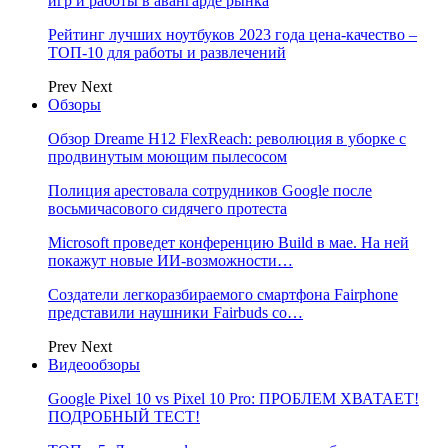
игр и работы в авангарде рынка
Рейтинг лучших ноутбуков 2023 года цена-качество –
ТОП-10 для работы и развлечений
Prev
Next
Обзоры
Обзор Dreame H12 FlexReach: революция в уборке с
продвинутым моющим пылесосом
Полиция арестовала сотрудников Google после
восьмичасового сидячего протеста
Microsoft проведет конференцию Build в мае. На ней
покажут новые ИИ-возможности…
Создатели легкоразбираемого смартфона Fairphone
представили наушники Fairbuds со…
Prev
Next
Видеообзоры
Google Pixel 10 vs Pixel 10 Pro: ПРОБЛЕМ ХВАТАЕТ!
ПОДРОБНЫЙ ТЕСТ!