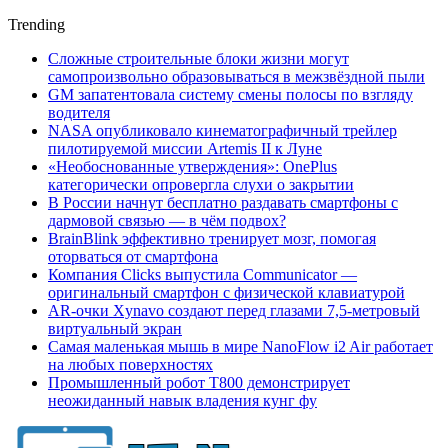
Trending
Сложные строительные блоки жизни могут
самопроизвольно образовываться в межзвёздной пыли
GM запатентовала систему смены полосы по взгляду
водителя
NASA опубликовало кинематографичный трейлер
пилотируемой миссии Artemis II к Луне
«Необоснованные утверждения»: OnePlus
категорически опровергла слухи о закрытии
В России начнут бесплатно раздавать смартфоны с
дармовой связью — в чём подвох?
BrainBlink эффективно тренирует мозг, помогая
оторваться от смартфона
Компания Clicks выпустила Communicator —
оригинальный смартфон с физической клавиатурой
AR-очки Xynavo создают перед глазами 7,5-метровый
виртуальный экран
Самая маленькая мышь в мире NanoFlow i2 Air работает
на любых поверхностях
Промышленный робот Т800 демонстрирует
неожиданный навык владения кунг фу