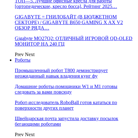
ТОП—5. Лучшие офисные кресла для работы
[ортопедические, кресло босса]. Рейтинг 2025…
GIGABYTE = ГНИЛОБАЙТ (В БЮДЖЕТНОМ
СЕКТОРЕ) / GIGABYTE B650 GAMING X AX V2
ОБЗОР РЯДА…
Gigabyte MO27Q2: ОТЛИЧНЫЙ ИГРОВОЙ QD-OLED
МОНИТОР НА 240 ГЦ
Prev
Next
Роботы
Промышленный робот Т800 демонстрирует
неожиданный навык владения кунг фу
Домашние роботы-помощники W1 и M1 готовы
следовать за вами повсюду
Робот-исследователь RoboBall готов кататься по
поверхности других планет
Швейцарская почта запустила доставку посылок
бегающими роботами
Prev
Next