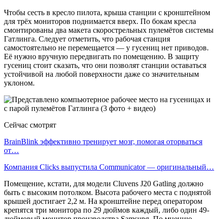
Чтобы сесть в кресло пилота, крыша станции с кронштейном
для трёх мониторов поднимается вверх. По бокам кресла
смонтированы два макета скорострельных пулемётов системы
Гатлинга. Следует отметить, что рабочая станция
самостоятельно не перемещается — у гусениц нет приводов.
Её нужно вручную передвигать по помещению. В защиту
гусениц стоит сказать, что они позволят станции оставаться
устойчивой на любой поверхности даже со значительным
уклоном.
Сейчас смотрят
BrainBlink эффективно тренирует мозг, помогая оторваться
от…
Компания Clicks выпустила Communicator — оригинальный…
Помещение, кстати, для модели Cluvens J20 Gatling должно
быть с высоким потолком. Высота рабочего места с поднятой
крышей достигает 2,2 м. На кронштейне перед оператором
крепятся три монитора по 29 дюймов каждый, либо один 49-
дюймовый монитор производства Samsung. По мнению