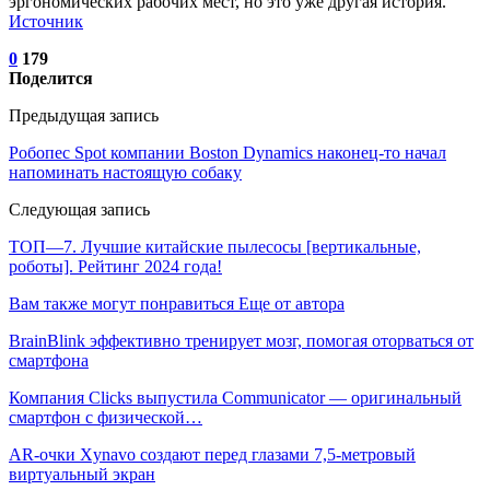
эргономических рабочих мест, но это уже другая история.
Источник
0
179
Поделится
Предыдущая запись
Робопес Spot компании Boston Dynamics наконец-то начал
напоминать настоящую собаку
Следующая запись
ТОП—7. Лучшие китайские пылесосы [вертикальные,
роботы]. Рейтинг 2024 года!
Вам также могут понравиться
Еще от автора
BrainBlink эффективно тренирует мозг, помогая оторваться от
смартфона
Компания Clicks выпустила Communicator — оригинальный
смартфон с физической…
AR-очки Xynavo создают перед глазами 7,5-метровый
виртуальный экран