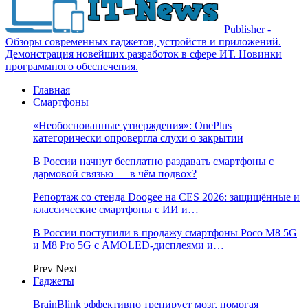
Publisher -
Обзоры современных гаджетов, устройств и приложений.
Демонстрация новейших разработок в сфере ИТ. Новинки
программного обеспечения.
Главная
Смартфоны
«Необоснованные утверждения»: OnePlus
категорически опровергла слухи о закрытии
В России начнут бесплатно раздавать смартфоны с
дармовой связью — в чём подвох?
Репортаж со стенда Doogee на CES 2026: защищённые и
классические смартфоны с ИИ и…
В России поступили в продажу смартфоны Poco M8 5G
и M8 Pro 5G с AMOLED-дисплеями и…
Prev
Next
Гаджеты
BrainBlink эффективно тренирует мозг, помогая