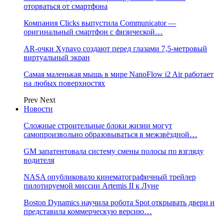
оторваться от смартфона
Компания Clicks выпустила Communicator —
оригинальный смартфон с физической…
AR-очки Xynavo создают перед глазами 7,5-метровый
виртуальный экран
Самая маленькая мышь в мире NanoFlow i2 Air работает
на любых поверхностях
Prev
Next
Новости
Сложные строительные блоки жизни могут
самопроизвольно образовываться в межзвёздной…
GM запатентовала систему смены полосы по взгляду
водителя
NASA опубликовало кинематографичный трейлер
пилотируемой миссии Artemis II к Луне
Boston Dynamics научила робота Spot открывать двери и
представила коммерческую версию…