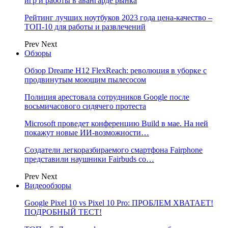
игр и работы в авангарде рынка
Рейтинг лучших ноутбуков 2023 года цена-качество –
ТОП-10 для работы и развлечений
Prev
Next
Обзоры
Обзор Dreame H12 FlexReach: революция в уборке с
продвинутым моющим пылесосом
Полиция арестовала сотрудников Google после
восьмичасового сидячего протеста
Microsoft проведет конференцию Build в мае. На ней
покажут новые ИИ-возможности…
Создатели легкоразбираемого смартфона Fairphone
представили наушники Fairbuds со…
Prev
Next
Видеообзоры
Google Pixel 10 vs Pixel 10 Pro: ПРОБЛЕМ ХВАТАЕТ!
ПОДРОБНЫЙ ТЕСТ!