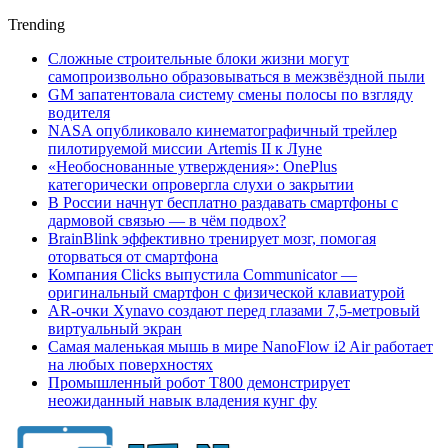
Trending
Сложные строительные блоки жизни могут
самопроизвольно образовываться в межзвёздной пыли
GM запатентовала систему смены полосы по взгляду
водителя
NASA опубликовало кинематографичный трейлер
пилотируемой миссии Artemis II к Луне
«Необоснованные утверждения»: OnePlus
категорически опровергла слухи о закрытии
В России начнут бесплатно раздавать смартфоны с
дармовой связью — в чём подвох?
BrainBlink эффективно тренирует мозг, помогая
оторваться от смартфона
Компания Clicks выпустила Communicator —
оригинальный смартфон с физической клавиатурой
AR-очки Xynavo создают перед глазами 7,5-метровый
виртуальный экран
Самая маленькая мышь в мире NanoFlow i2 Air работает
на любых поверхностях
Промышленный робот Т800 демонстрирует
неожиданный навык владения кунг фу