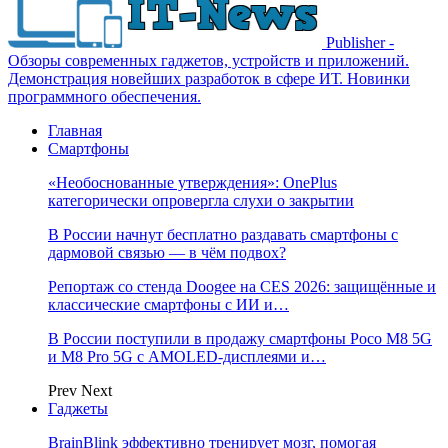
Publisher -
Обзоры современных гаджетов, устройств и приложений.
Демонстрация новейших разработок в сфере ИТ. Новинки
программного обеспечения.
Главная
Смартфоны
«Необоснованные утверждения»: OnePlus
категорически опровергла слухи о закрытии
В России начнут бесплатно раздавать смартфоны с
дармовой связью — в чём подвох?
Репортаж со стенда Doogee на CES 2026: защищённые и
классические смартфоны с ИИ и…
В России поступили в продажу смартфоны Poco M8 5G
и M8 Pro 5G с AMOLED-дисплеями и…
Prev
Next
Гаджеты
BrainBlink эффективно тренирует мозг, помогая