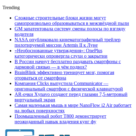
Trending
Сложные строительные блоки жизни могут
самопроизвольно образовываться в межзвёздной пыли
GM запатентовала систему смены полосы по взгляду
водителя
NASA опубликовало кинематографичный трейлер
пилотируемой миссии Artemis II к Луне
«Необоснованные утверждения»: OnePlus
категорически опровергла слухи о закрытии
В России начнут бесплатно раздавать смартфоны с
дармовой связью — в чём подвох?
BrainBlink эффективно тренирует мозг, помогая
оторваться от смартфона
Компания Clicks выпустила Communicator —
оригинальный смартфон с физической клавиатурой
AR-очки Xynavo создают перед глазами 7,5-метровый
виртуальный экран
Самая маленькая мышь в мире NanoFlow i2 Air работает
на любых поверхностях
Промышленный робот Т800 демонстрирует
неожиданный навык владения кунг фу