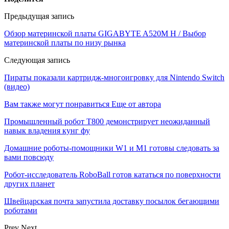
Предыдущая запись
Обзор материнской платы GIGABYTE A520M H / Выбор
материнской платы по низу рынка
Следующая запись
Пираты показали картридж-многоигровку для Nintendo Switch
(видео)
Вам также могут понравиться
Еще от автора
Промышленный робот Т800 демонстрирует неожиданный
навык владения кунг фу
Домашние роботы-помощники W1 и M1 готовы следовать за
вами повсюду
Робот-исследователь RoboBall готов кататься по поверхности
других планет
Швейцарская почта запустила доставку посылок бегающими
роботами
Prev
Next