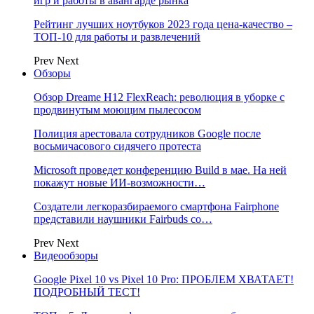
игр и работы в авангарде рынка
Рейтинг лучших ноутбуков 2023 года цена-качество –
ТОП-10 для работы и развлечений
Prev
Next
Обзоры
Обзор Dreame H12 FlexReach: революция в уборке с
продвинутым моющим пылесосом
Полиция арестовала сотрудников Google после
восьмичасового сидячего протеста
Microsoft проведет конференцию Build в мае. На ней
покажут новые ИИ-возможности…
Создатели легкоразбираемого смартфона Fairphone
представили наушники Fairbuds со…
Prev
Next
Видеообзоры
Google Pixel 10 vs Pixel 10 Pro: ПРОБЛЕМ ХВАТАЕТ!
ПОДРОБНЫЙ ТЕСТ!