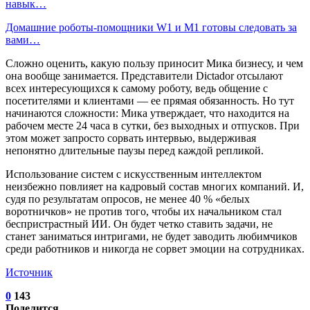
навык…
Домашние роботы-помощники W1 и M1 готовы следовать за
вами…
Сложно оценить, какую пользу приносит Мика бизнесу, и чем
она вообще занимается. Представители Dictador отсылают
всех интересующихся к самому роботу, ведь общение с
посетителями и клиентами — ее прямая обязанность. Но тут
начинаются сложности: Мика утверждает, что находится на
рабочем месте 24 часа в сутки, без выходных и отпусков. При
этом может запросто сорвать интервью, выдерживая
непонятно длительные паузы перед каждой репликой.
Использование систем с искусственным интеллектом
неизбежно повлияет на кадровый состав многих компаний. И,
судя по результатам опросов, не менее 40 % «белых
воротничков» не против того, чтобы их начальником стал
беспристрастный ИИ. Он будет четко ставить задачи, не
станет заниматься интригами, не будет заводить любимчиков
среди работников и никогда не сорвет эмоции на сотрудниках.
Источник
0
143
Поделится