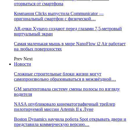
оторваться от смартфона
Компания Clicks выпустила Communicator —
оригинальный смартфон с физической…
AR-очки Xynavo создают перед глазами 7,5-метровый
виртуальный экран
Самая маленькая мышь в мире NanoFlow i2 Air работает
на любых поверхностях
Prev
Next
Новости
Сложные строительные блоки жизни могут
самопроизвольно образовываться в межзвёздной…
GM запатентовала систему смены полосы по взгляду
водителя
NASA опубликовало кинематографичный трейлер
пилотируемой миссии Artemis II к Луне
Boston Dynamics научила робота Spot открывать двери и
представила коммерческую версию…