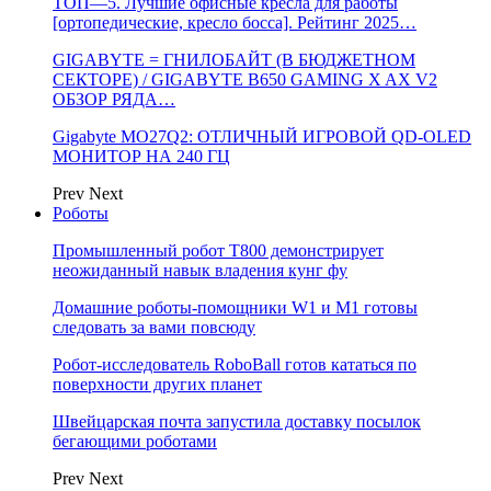
ТОП—5. Лучшие офисные кресла для работы
[ортопедические, кресло босса]. Рейтинг 2025…
GIGABYTE = ГНИЛОБАЙТ (В БЮДЖЕТНОМ
СЕКТОРЕ) / GIGABYTE B650 GAMING X AX V2
ОБЗОР РЯДА…
Gigabyte MO27Q2: ОТЛИЧНЫЙ ИГРОВОЙ QD-OLED
МОНИТОР НА 240 ГЦ
Prev
Next
Роботы
Промышленный робот Т800 демонстрирует
неожиданный навык владения кунг фу
Домашние роботы-помощники W1 и M1 готовы
следовать за вами повсюду
Робот-исследователь RoboBall готов кататься по
поверхности других планет
Швейцарская почта запустила доставку посылок
бегающими роботами
Prev
Next