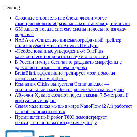
Trending
Сложные строительные блоки жизни могут
самопроизвольно образовываться в межзвёздной пыли
GM запатентовала систему смены полосы по взгляду
водителя
NASA опубликовало кинематографичный трейлер
пилотируемой миссии Artemis II к Луне
«Необоснованные утверждения»: OnePlus
категорически опровергла слухи о закрытии
В России начнут бесплатно раздавать смартфоны с
дармовой связью — в чём подвох?
BrainBlink эффективно тренирует мозг, помогая
оторваться от смартфона
Компания Clicks выпустила Communicator —
оригинальный смартфон с физической клавиатурой
AR-очки Xynavo создают перед глазами 7,5-метровый
виртуальный экран
Самая маленькая мышь в мире NanoFlow i2 Air работает
на любых поверхностях
Промышленный робот Т800 демонстрирует
неожиданный навык владения кунг фу