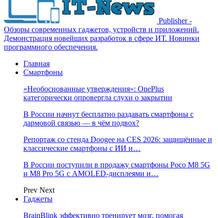
Publisher -
Обзоры современных гаджетов, устройств и приложений.
Демонстрация новейших разработок в сфере ИТ. Новинки
программного обеспечения.
Главная
Смартфоны
«Необоснованные утверждения»: OnePlus
категорически опровергла слухи о закрытии
В России начнут бесплатно раздавать смартфоны с
дармовой связью — в чём подвох?
Репортаж со стенда Doogee на CES 2026: защищённые и
классические смартфоны с ИИ и…
В России поступили в продажу смартфоны Poco M8 5G
и M8 Pro 5G с AMOLED-дисплеями и…
Prev
Next
Гаджеты
BrainBlink эффективно тренирует мозг, помогая