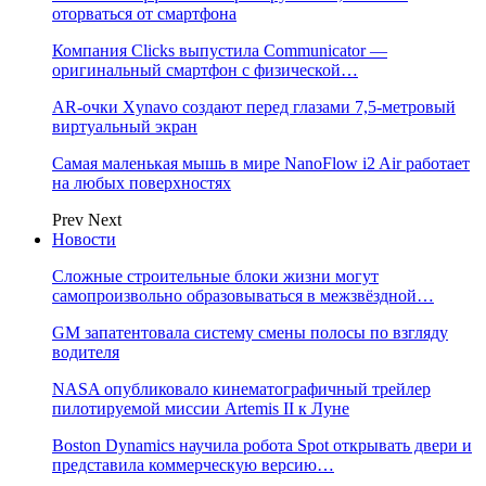
оторваться от смартфона
Компания Clicks выпустила Communicator —
оригинальный смартфон с физической…
AR-очки Xynavo создают перед глазами 7,5-метровый
виртуальный экран
Самая маленькая мышь в мире NanoFlow i2 Air работает
на любых поверхностях
Prev
Next
Новости
Сложные строительные блоки жизни могут
самопроизвольно образовываться в межзвёздной…
GM запатентовала систему смены полосы по взгляду
водителя
NASA опубликовало кинематографичный трейлер
пилотируемой миссии Artemis II к Луне
Boston Dynamics научила робота Spot открывать двери и
представила коммерческую версию…