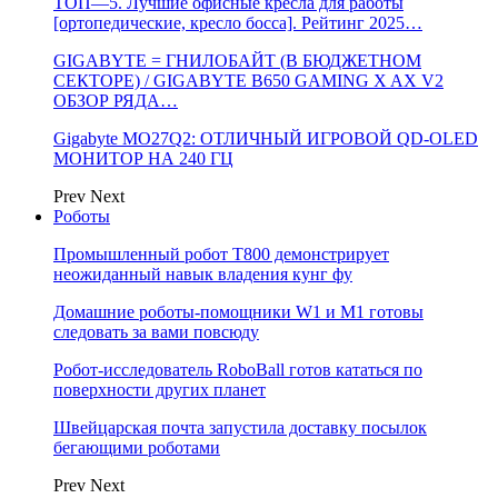
ТОП—5. Лучшие офисные кресла для работы
[ортопедические, кресло босса]. Рейтинг 2025…
GIGABYTE = ГНИЛОБАЙТ (В БЮДЖЕТНОМ
СЕКТОРЕ) / GIGABYTE B650 GAMING X AX V2
ОБЗОР РЯДА…
Gigabyte MO27Q2: ОТЛИЧНЫЙ ИГРОВОЙ QD-OLED
МОНИТОР НА 240 ГЦ
Prev
Next
Роботы
Промышленный робот Т800 демонстрирует
неожиданный навык владения кунг фу
Домашние роботы-помощники W1 и M1 готовы
следовать за вами повсюду
Робот-исследователь RoboBall готов кататься по
поверхности других планет
Швейцарская почта запустила доставку посылок
бегающими роботами
Prev
Next