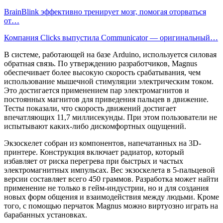
BrainBlink эффективно тренирует мозг, помогая оторваться
от…
Компания Clicks выпустила Communicator — оригинальный…
В системе, работающей на базе Arduino, используется силовая
обратная связь. По утверждению разработчиков, Magnus
обеспечивает более высокую скорость срабатывания, чем
использование мышечной стимуляции электрическим током.
Это достигается применением пар электромагнитов и
постоянных магнитов для приведения пальцев в движение.
Тесты показали, что скорость движений достигает
впечатляющих 11,7 миллисекунды. При этом пользователи не
испытывают каких-либо дискомфортных ощущений.
Экзоскелет собран из компонентов, напечатанных на 3D-
принтере. Конструкция включает радиатор, который
избавляет от риска перегрева при быстрых и частых
электромагнитных импульсах. Вес экзоскелета в 5-пальцевой
версии составляет всего 450 граммов. Разработка может найти
применение не только в гейм-индустрии, но и для создания
новых форм общения и взаимодействия между людьми. Кроме
того, с помощью перчаток Magnus можно виртуозно играть на
барабанных установках.