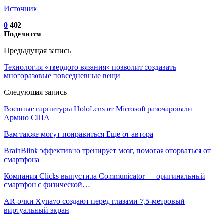
Источник
0
402
Поделится
Предыдущая запись
Технология «твердого вязания» позволит создавать
многоразовые повседневные вещи
Следующая запись
Военные гарнитуры HoloLens от Microsoft разочаровали
Армию США
Вам также могут понравиться
Еще от автора
BrainBlink эффективно тренирует мозг, помогая оторваться от
смартфона
Компания Clicks выпустила Communicator — оригинальный
смартфон с физической…
AR-очки Xynavo создают перед глазами 7,5-метровый
виртуальный экран