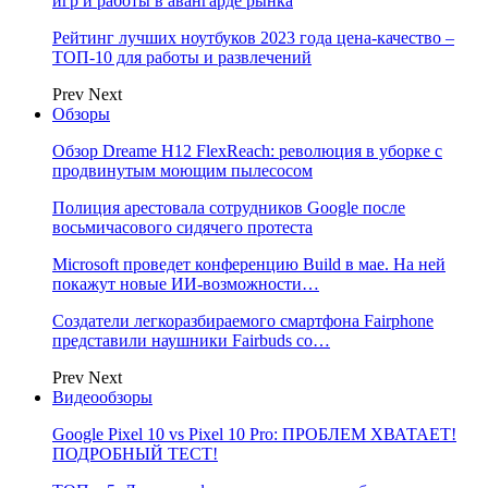
игр и работы в авангарде рынка
Рейтинг лучших ноутбуков 2023 года цена-качество –
ТОП-10 для работы и развлечений
Prev
Next
Обзоры
Обзор Dreame H12 FlexReach: революция в уборке с
продвинутым моющим пылесосом
Полиция арестовала сотрудников Google после
восьмичасового сидячего протеста
Microsoft проведет конференцию Build в мае. На ней
покажут новые ИИ-возможности…
Создатели легкоразбираемого смартфона Fairphone
представили наушники Fairbuds со…
Prev
Next
Видеообзоры
Google Pixel 10 vs Pixel 10 Pro: ПРОБЛЕМ ХВАТАЕТ!
ПОДРОБНЫЙ ТЕСТ!