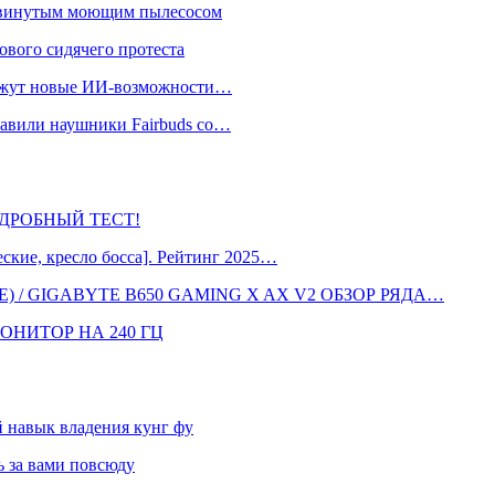
одвинутым моющим пылесосом
ового сидячего протеста
окажут новые ИИ-возможности…
тавили наушники Fairbuds со…
 ПОДРОБНЫЙ ТЕСТ!
кие, кресло босса]. Рейтинг 2025…
 / GIGABYTE B650 GAMING X AX V2 ОБЗОР РЯДА…
ОНИТОР НА 240 ГЦ
навык владения кунг фу
 за вами повсюду