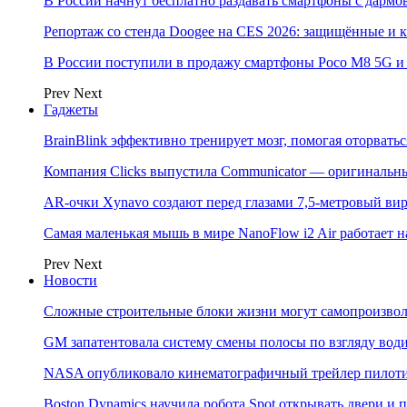
В России начнут бесплатно раздавать смартфоны с дармо
Репортаж со стенда Doogee на CES 2026: защищённые и
В России поступили в продажу смартфоны Poco M8 5G
Prev
Next
Гаджеты
BrainBlink эффективно тренирует мозг, помогая оторвать
Компания Clicks выпустила Communicator — оригинальн
AR-очки Xynavo создают перед глазами 7,5-метровый ви
Самая маленькая мышь в мире NanoFlow i2 Air работает 
Prev
Next
Новости
Сложные строительные блоки жизни могут самопроизвол
GM запатентовала систему смены полосы по взгляду вод
NASA опубликовало кинематографичный трейлер пилотир
Boston Dynamics научила робота Spot открывать двери 