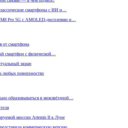
вой связью — в чём подвох?
 классические смартфоны с ИИ и…
 и M8 Pro 5G с AMOLED-дисплеями и…
ся от смартфона
ый смартфон с физической…
ртуальный экран
на любых поверхностях
ьно образовываться в межзвёздной…
ителя
уемой миссии Artemis II к Луне
и представила коммерческую версию…