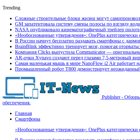
Trending
Сложные строительные блоки жизни могут самопроизвол
GM запатентовала систему смены полосы по взгляду вод
NASA опубликовало кинематографичный трейлер пилотир
«Необоснованные утверждения»: OnePlus категорически 
В России начнут бесплатно раздавать смартфоны с дармо
BrainBlink эффективно тренирует мозг, помогая оторвать
Компания Clicks выпустила Communicator — оригинальн
AR-очки Xynavo создают перед глазами 7,5-метровый ви
Самая маленькая мышь в мире NanoFlow i2 Air работает 
Промышленный робот Т800 демонстрирует неожиданный 
Publisher - Обзо
обеспечения.
Главная
Смартфоны
«Необоснованные утверждения»: OnePlus категорически 