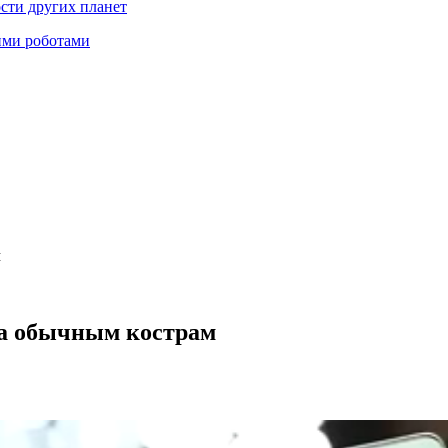
ости других планет
ими роботами
м
ва обычным кострам