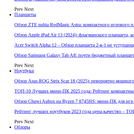
Prev
Next
Планшеты
Обзор ZTE nubia RedMagic Astra: компактного игрового п
Обзор Apple iPad Air 13 (2024): флагманского планшета,
Acer Switch Alpha 12 – Обзор планшета 2-в-1 не уступаю
Обзор Samsung Galaxy Tab A8: почти бюджетный планшет
Prev
Next
Ноутбуки
Обзор Asus ROG Strix Scar 18 (2025): невероятно мощног
ТОП-10 Лучших мини-ПК 2025 года: Рейтинг компактных
Обзор Chuwi Aubox на Ryzen 7 8745HS: мини-ПК для игр 
Рейтинг лучших ноутбуков 2023 года цена-качество – ТО
Prev
Next
Обзоры