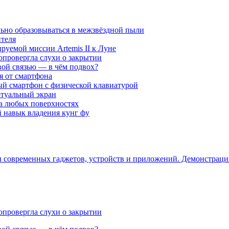
ьно образовываться в межзвёздной пыли
ителя
уемой миссии Artemis II к Луне
опровергла слухи о закрытии
вой связью — в чём подвох?
ся от смартфона
ый смартфон с физической клавиатурой
ртуальный экран
на любых поверхностях
навык владения кунг фу
ры современных гаджетов, устройств и приложений. Демонстрац
опровергла слухи о закрытии