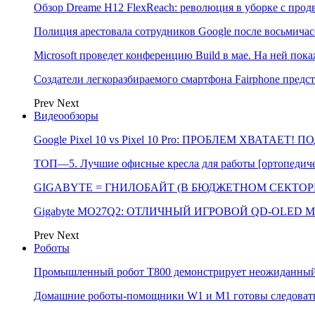
Обзор Dreame H12 FlexReach: революция в уборке с пр
Полиция арестовала сотрудников Google после восьмичас
Microsoft проведет конференцию Build в мае. На ней п
Создатели легкоразбираемого смартфона Fairphone предс
Prev
Next
Видеообзоры
Google Pixel 10 vs Pixel 10 Pro: ПРОБЛЕМ ХВАТАЕТ!
ТОП—5. Лучшие офисные кресла для работы [ортопедичес
GIGABYTE = ГНИЛОБАЙТ (В БЮДЖЕТНОМ СЕКТОРЕ)
Gigabyte MO27Q2: ОТЛИЧНЫЙ ИГРОВОЙ QD-OLED М
Prev
Next
Роботы
Промышленный робот Т800 демонстрирует неожиданный 
Домашние роботы-помощники W1 и M1 готовы следовать