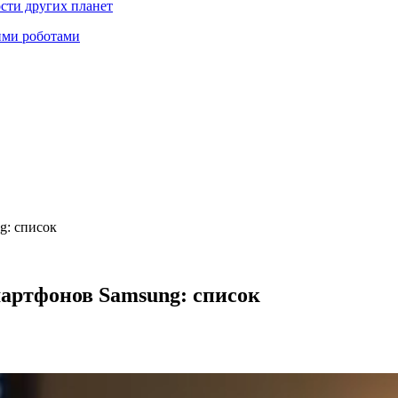
ости других планет
ими роботами
g: список
мартфонов Samsung: список