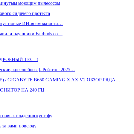
одвинутым моющим пылесосом
ового сидячего протеста
окажут новые ИИ-возможности…
тавили наушники Fairbuds со…
 ПОДРОБНЫЙ ТЕСТ!
кие, кресло босса]. Рейтинг 2025…
 / GIGABYTE B650 GAMING X AX V2 ОБЗОР РЯДА…
ОНИТОР НА 240 ГЦ
навык владения кунг фу
 за вами повсюду