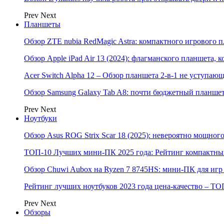
Prev
Next
Планшеты
Обзор ZTE nubia RedMagic Astra: компактного игрового п
Обзор Apple iPad Air 13 (2024): флагманского планшета,
Acer Switch Alpha 12 – Обзор планшета 2-в-1 не уступаю
Обзор Samsung Galaxy Tab A8: почти бюджетный планшет
Prev
Next
Ноутбуки
Обзор Asus ROG Strix Scar 18 (2025): невероятно мощног
ТОП-10 Лучших мини-ПК 2025 года: Рейтинг компактных
Обзор Chuwi Aubox на Ryzen 7 8745HS: мини-ПК для игр 
Рейтинг лучших ноутбуков 2023 года цена-качество – ТО
Prev
Next
Обзоры