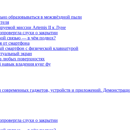
ьно образовываться в межзвёздной пыли
ителя
уемой миссии Artemis II к Луне
опровергла слухи о закрытии
вой связью — в чём подвох?
ся от смартфона
ый смартфон с физической клавиатурой
ртуальный экран
на любых поверхностях
навык владения кунг фу
ры современных гаджетов, устройств и приложений. Демонстрац
опровергла слухи о закрытии