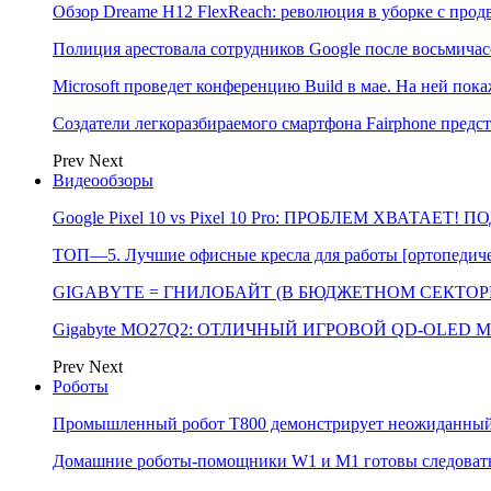
Обзор Dreame H12 FlexReach: революция в уборке с пр
Полиция арестовала сотрудников Google после восьмичас
Microsoft проведет конференцию Build в мае. На ней п
Создатели легкоразбираемого смартфона Fairphone предс
Prev
Next
Видеообзоры
Google Pixel 10 vs Pixel 10 Pro: ПРОБЛЕМ ХВАТАЕТ!
ТОП—5. Лучшие офисные кресла для работы [ортопедичес
GIGABYTE = ГНИЛОБАЙТ (В БЮДЖЕТНОМ СЕКТОРЕ)
Gigabyte MO27Q2: ОТЛИЧНЫЙ ИГРОВОЙ QD-OLED М
Prev
Next
Роботы
Промышленный робот Т800 демонстрирует неожиданный 
Домашние роботы-помощники W1 и M1 готовы следовать