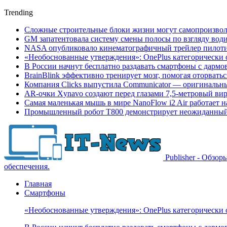
Trending
Сложные строительные блоки жизни могут самопроизвол
GM запатентовала систему смены полосы по взгляду вод
NASA опубликовало кинематографичный трейлер пилотир
«Необоснованные утверждения»: OnePlus категорически 
В России начнут бесплатно раздавать смартфоны с дармо
BrainBlink эффективно тренирует мозг, помогая оторвать
Компания Clicks выпустила Communicator — оригинальн
AR-очки Xynavo создают перед глазами 7,5-метровый ви
Самая маленькая мышь в мире NanoFlow i2 Air работает 
Промышленный робот Т800 демонстрирует неожиданный 
Publisher - Обзо
обеспечения.
Главная
Смартфоны
«Необоснованные утверждения»: OnePlus категорически 