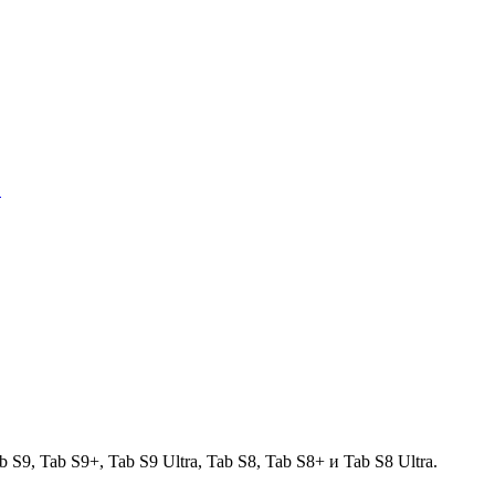
…
9, Tab S9+, Tab S9 Ultra, Tab S8, Tab S8+ и Tab S8 Ultra.