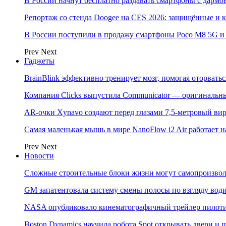
В России начнут бесплатно раздавать смартфоны с дармо
Репортаж со стенда Doogee на CES 2026: защищённые и
В России поступили в продажу смартфоны Poco M8 5G
Prev
Next
Гаджеты
BrainBlink эффективно тренирует мозг, помогая оторвать
Компания Clicks выпустила Communicator — оригинальн
AR-очки Xynavo создают перед глазами 7,5-метровый ви
Самая маленькая мышь в мире NanoFlow i2 Air работает 
Prev
Next
Новости
Сложные строительные блоки жизни могут самопроизвол
GM запатентовала систему смены полосы по взгляду вод
NASA опубликовало кинематографичный трейлер пилотир
Boston Dynamics научила робота Spot открывать двери 