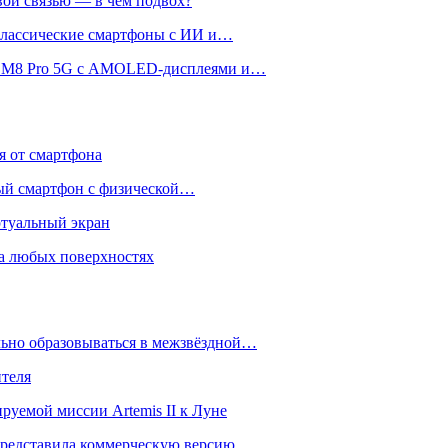
вой связью — в чём подвох?
 классические смартфоны с ИИ и…
 и M8 Pro 5G с AMOLED-дисплеями и…
ся от смартфона
ый смартфон с физической…
ртуальный экран
на любых поверхностях
ьно образовываться в межзвёздной…
ителя
уемой миссии Artemis II к Луне
и представила коммерческую версию…