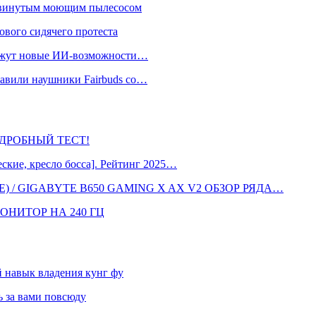
одвинутым моющим пылесосом
ового сидячего протеста
окажут новые ИИ-возможности…
тавили наушники Fairbuds со…
 ПОДРОБНЫЙ ТЕСТ!
кие, кресло босса]. Рейтинг 2025…
 / GIGABYTE B650 GAMING X AX V2 ОБЗОР РЯДА…
ОНИТОР НА 240 ГЦ
навык владения кунг фу
 за вами повсюду