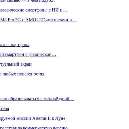
вой связью — в чём подвох?
 классические смартфоны с ИИ и…
 и M8 Pro 5G с AMOLED-дисплеями и…
ся от смартфона
ый смартфон с физической…
ртуальный экран
на любых поверхностях
ьно образовываться в межзвёздной…
ителя
уемой миссии Artemis II к Луне
и представила коммерческую версию…