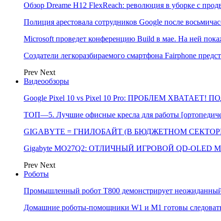
Обзор Dreame H12 FlexReach: революция в уборке с пр
Полиция арестовала сотрудников Google после восьмичас
Microsoft проведет конференцию Build в мае. На ней п
Создатели легкоразбираемого смартфона Fairphone предс
Prev
Next
Видеообзоры
Google Pixel 10 vs Pixel 10 Pro: ПРОБЛЕМ ХВАТАЕТ!
ТОП—5. Лучшие офисные кресла для работы [ортопедичес
GIGABYTE = ГНИЛОБАЙТ (В БЮДЖЕТНОМ СЕКТОРЕ)
Gigabyte MO27Q2: ОТЛИЧНЫЙ ИГРОВОЙ QD-OLED М
Prev
Next
Роботы
Промышленный робот Т800 демонстрирует неожиданный 
Домашние роботы-помощники W1 и M1 готовы следовать