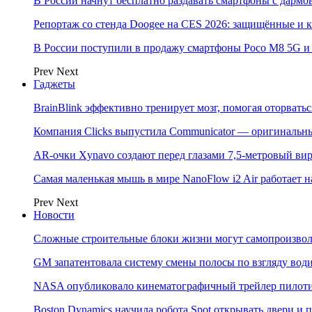
В России начнут бесплатно раздавать смартфоны с дармо
Репортаж со стенда Doogee на CES 2026: защищённые и
В России поступили в продажу смартфоны Poco M8 5G
Prev
Next
Гаджеты
BrainBlink эффективно тренирует мозг, помогая оторвать
Компания Clicks выпустила Communicator — оригинальн
AR-очки Xynavo создают перед глазами 7,5-метровый ви
Самая маленькая мышь в мире NanoFlow i2 Air работает 
Prev
Next
Новости
Сложные строительные блоки жизни могут самопроизвол
GM запатентовала систему смены полосы по взгляду вод
NASA опубликовало кинематографичный трейлер пилотир
Boston Dynamics научила робота Spot открывать двери 