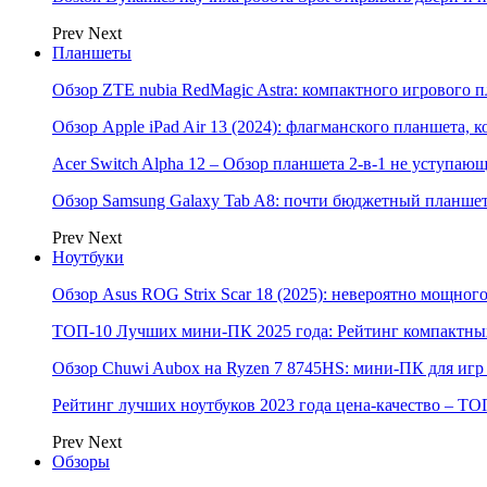
Prev
Next
Планшеты
Обзор ZTE nubia RedMagic Astra: компактного игрового п
Обзор Apple iPad Air 13 (2024): флагманского планшета,
Acer Switch Alpha 12 – Обзор планшета 2-в-1 не уступаю
Обзор Samsung Galaxy Tab A8: почти бюджетный планшет
Prev
Next
Ноутбуки
Обзор Asus ROG Strix Scar 18 (2025): невероятно мощног
ТОП-10 Лучших мини-ПК 2025 года: Рейтинг компактных
Обзор Chuwi Aubox на Ryzen 7 8745HS: мини-ПК для игр 
Рейтинг лучших ноутбуков 2023 года цена-качество – ТО
Prev
Next
Обзоры