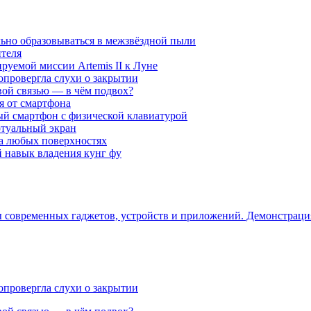
ьно образовываться в межзвёздной пыли
ителя
уемой миссии Artemis II к Луне
опровергла слухи о закрытии
вой связью — в чём подвох?
ся от смартфона
ый смартфон с физической клавиатурой
ртуальный экран
на любых поверхностях
навык владения кунг фу
ры современных гаджетов, устройств и приложений. Демонстрац
опровергла слухи о закрытии