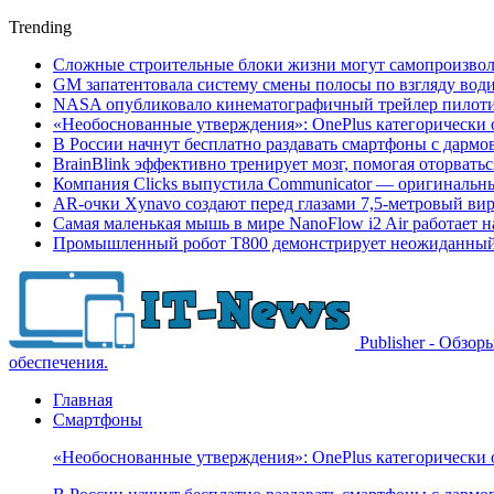
Trending
Сложные строительные блоки жизни могут самопроизвол
GM запатентовала систему смены полосы по взгляду вод
NASA опубликовало кинематографичный трейлер пилотир
«Необоснованные утверждения»: OnePlus категорически 
В России начнут бесплатно раздавать смартфоны с дармо
BrainBlink эффективно тренирует мозг, помогая оторвать
Компания Clicks выпустила Communicator — оригинальн
AR-очки Xynavo создают перед глазами 7,5-метровый ви
Самая маленькая мышь в мире NanoFlow i2 Air работает 
Промышленный робот Т800 демонстрирует неожиданный 
Publisher - Обзо
обеспечения.
Главная
Смартфоны
«Необоснованные утверждения»: OnePlus категорически 