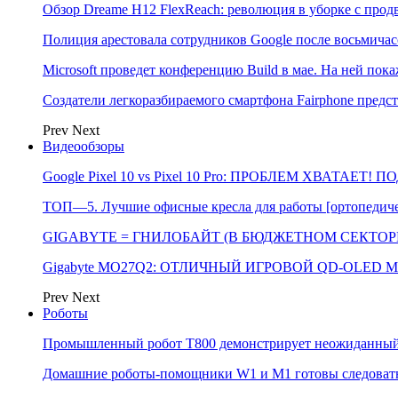
Обзор Dreame H12 FlexReach: революция в уборке с пр
Полиция арестовала сотрудников Google после восьмичас
Microsoft проведет конференцию Build в мае. На ней п
Создатели легкоразбираемого смартфона Fairphone предс
Prev
Next
Видеообзоры
Google Pixel 10 vs Pixel 10 Pro: ПРОБЛЕМ ХВАТАЕТ!
ТОП—5. Лучшие офисные кресла для работы [ортопедичес
GIGABYTE = ГНИЛОБАЙТ (В БЮДЖЕТНОМ СЕКТОРЕ)
Gigabyte MO27Q2: ОТЛИЧНЫЙ ИГРОВОЙ QD-OLED М
Prev
Next
Роботы
Промышленный робот Т800 демонстрирует неожиданный 
Домашние роботы-помощники W1 и M1 готовы следовать