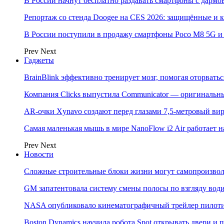
В России начнут бесплатно раздавать смартфоны с дармо
Репортаж со стенда Doogee на CES 2026: защищённые и
В России поступили в продажу смартфоны Poco M8 5G
Prev
Next
Гаджеты
BrainBlink эффективно тренирует мозг, помогая оторвать
Компания Clicks выпустила Communicator — оригинальн
AR-очки Xynavo создают перед глазами 7,5-метровый ви
Самая маленькая мышь в мире NanoFlow i2 Air работает 
Prev
Next
Новости
Сложные строительные блоки жизни могут самопроизвол
GM запатентовала систему смены полосы по взгляду вод
NASA опубликовало кинематографичный трейлер пилотир
Boston Dynamics научила робота Spot открывать двери 