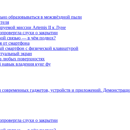
ьно образовываться в межзвёздной пыли
ителя
уемой миссии Artemis II к Луне
опровергла слухи о закрытии
вой связью — в чём подвох?
ся от смартфона
ый смартфон с физической клавиатурой
ртуальный экран
на любых поверхностях
навык владения кунг фу
ры современных гаджетов, устройств и приложений. Демонстрац
опровергла слухи о закрытии