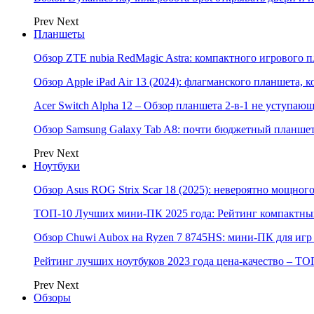
Prev
Next
Планшеты
Обзор ZTE nubia RedMagic Astra: компактного игрового п
Обзор Apple iPad Air 13 (2024): флагманского планшета,
Acer Switch Alpha 12 – Обзор планшета 2-в-1 не уступаю
Обзор Samsung Galaxy Tab A8: почти бюджетный планшет
Prev
Next
Ноутбуки
Обзор Asus ROG Strix Scar 18 (2025): невероятно мощног
ТОП-10 Лучших мини-ПК 2025 года: Рейтинг компактных
Обзор Chuwi Aubox на Ryzen 7 8745HS: мини-ПК для игр 
Рейтинг лучших ноутбуков 2023 года цена-качество – ТО
Prev
Next
Обзоры