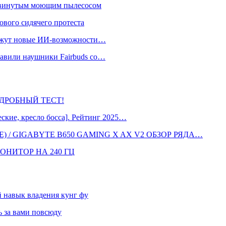
одвинутым моющим пылесосом
ового сидячего протеста
окажут новые ИИ-возможности…
тавили наушники Fairbuds со…
 ПОДРОБНЫЙ ТЕСТ!
кие, кресло босса]. Рейтинг 2025…
 / GIGABYTE B650 GAMING X AX V2 ОБЗОР РЯДА…
ОНИТОР НА 240 ГЦ
навык владения кунг фу
 за вами повсюду