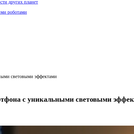
ости других планет
ими роботами
льными световыми эффектами
мартфона с уникальными световыми эффе