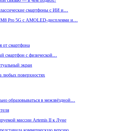
вой связью — в чём подвох?
 классические смартфоны с ИИ и…
 и M8 Pro 5G с AMOLED-дисплеями и…
ся от смартфона
ый смартфон с физической…
ртуальный экран
на любых поверхностях
ьно образовываться в межзвёздной…
ителя
уемой миссии Artemis II к Луне
и представила коммерческую версию…