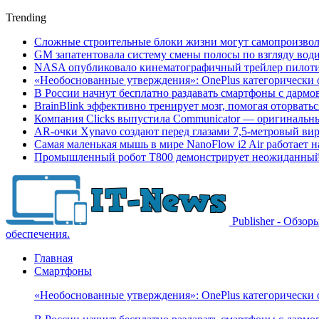
Trending
Сложные строительные блоки жизни могут самопроизвол
GM запатентовала систему смены полосы по взгляду вод
NASA опубликовало кинематографичный трейлер пилотир
«Необоснованные утверждения»: OnePlus категорически 
В России начнут бесплатно раздавать смартфоны с дармо
BrainBlink эффективно тренирует мозг, помогая оторвать
Компания Clicks выпустила Communicator — оригинальн
AR-очки Xynavo создают перед глазами 7,5-метровый ви
Самая маленькая мышь в мире NanoFlow i2 Air работает 
Промышленный робот Т800 демонстрирует неожиданный 
Publisher - Обзо
обеспечения.
Главная
Смартфоны
«Необоснованные утверждения»: OnePlus категорически 