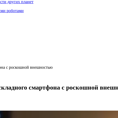
ости других планет
ими роботами
фона с роскошной внешностью
раскладного смартфона с роскошной внеш