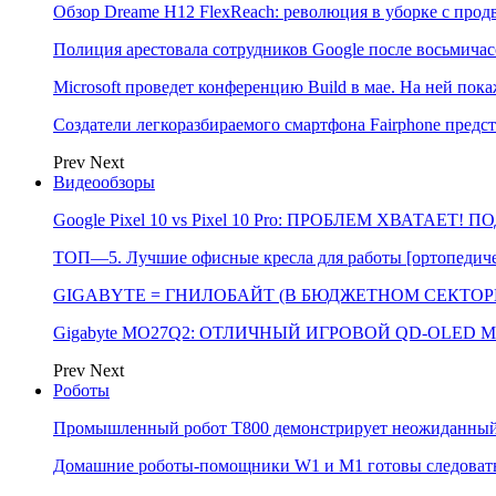
Обзор Dreame H12 FlexReach: революция в уборке с пр
Полиция арестовала сотрудников Google после восьмичас
Microsoft проведет конференцию Build в мае. На ней п
Создатели легкоразбираемого смартфона Fairphone предс
Prev
Next
Видеообзоры
Google Pixel 10 vs Pixel 10 Pro: ПРОБЛЕМ ХВАТАЕТ!
ТОП—5. Лучшие офисные кресла для работы [ортопедичес
GIGABYTE = ГНИЛОБАЙТ (В БЮДЖЕТНОМ СЕКТОРЕ)
Gigabyte MO27Q2: ОТЛИЧНЫЙ ИГРОВОЙ QD-OLED М
Prev
Next
Роботы
Промышленный робот Т800 демонстрирует неожиданный 
Домашние роботы-помощники W1 и M1 готовы следовать