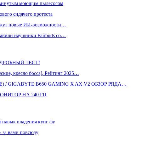
одвинутым моющим пылесосом
ового сидячего протеста
окажут новые ИИ-возможности…
тавили наушники Fairbuds со…
 ПОДРОБНЫЙ ТЕСТ!
кие, кресло босса]. Рейтинг 2025…
 / GIGABYTE B650 GAMING X AX V2 ОБЗОР РЯДА…
ОНИТОР НА 240 ГЦ
навык владения кунг фу
 за вами повсюду