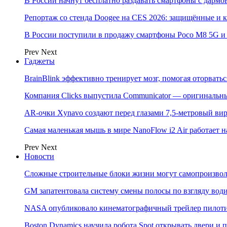
В России начнут бесплатно раздавать смартфоны с дармо
Репортаж со стенда Doogee на CES 2026: защищённые и
В России поступили в продажу смартфоны Poco M8 5G
Prev
Next
Гаджеты
BrainBlink эффективно тренирует мозг, помогая оторвать
Компания Clicks выпустила Communicator — оригинальн
AR-очки Xynavo создают перед глазами 7,5-метровый ви
Самая маленькая мышь в мире NanoFlow i2 Air работает 
Prev
Next
Новости
Сложные строительные блоки жизни могут самопроизвол
GM запатентовала систему смены полосы по взгляду вод
NASA опубликовало кинематографичный трейлер пилотир
Boston Dynamics научила робота Spot открывать двери 