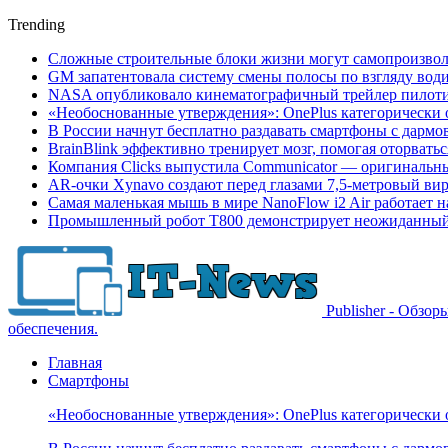
Trending
Сложные строительные блоки жизни могут самопроизвол
GM запатентовала систему смены полосы по взгляду вод
NASA опубликовало кинематографичный трейлер пилотир
«Необоснованные утверждения»: OnePlus категорически 
В России начнут бесплатно раздавать смартфоны с дармо
BrainBlink эффективно тренирует мозг, помогая оторвать
Компания Clicks выпустила Communicator — оригинальн
AR-очки Xynavo создают перед глазами 7,5-метровый ви
Самая маленькая мышь в мире NanoFlow i2 Air работает 
Промышленный робот Т800 демонстрирует неожиданный 
Publisher - Обзо
обеспечения.
Главная
Смартфоны
«Необоснованные утверждения»: OnePlus категорически 