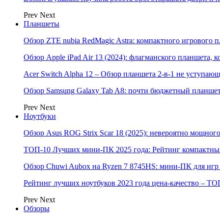
Prev
Next
Планшеты
Обзор ZTE nubia RedMagic Astra: компактного игрового п
Обзор Apple iPad Air 13 (2024): флагманского планшета,
Acer Switch Alpha 12 – Обзор планшета 2-в-1 не уступаю
Обзор Samsung Galaxy Tab A8: почти бюджетный планшет
Prev
Next
Ноутбуки
Обзор Asus ROG Strix Scar 18 (2025): невероятно мощног
ТОП-10 Лучших мини-ПК 2025 года: Рейтинг компактных
Обзор Chuwi Aubox на Ryzen 7 8745HS: мини-ПК для игр 
Рейтинг лучших ноутбуков 2023 года цена-качество – ТО
Prev
Next
Обзоры