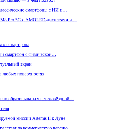
вой связью — в чём подвох?
 классические смартфоны с ИИ и…
 и M8 Pro 5G с AMOLED-дисплеями и…
ся от смартфона
ый смартфон с физической…
ртуальный экран
на любых поверхностях
ьно образовываться в межзвёздной…
ителя
уемой миссии Artemis II к Луне
и представила коммерческую версию…