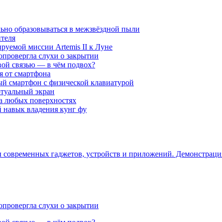
ьно образовываться в межзвёздной пыли
ителя
уемой миссии Artemis II к Луне
опровергла слухи о закрытии
вой связью — в чём подвох?
ся от смартфона
ый смартфон с физической клавиатурой
ртуальный экран
на любых поверхностях
навык владения кунг фу
ры современных гаджетов, устройств и приложений. Демонстрац
опровергла слухи о закрытии