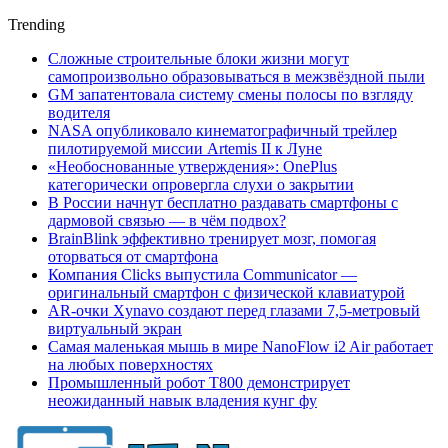
Trending
Сложные строительные блоки жизни могут
самопроизвольно образовываться в межзвёздной пыли
GM запатентовала систему смены полосы по взгляду
водителя
NASA опубликовало кинематографичный трейлер
пилотируемой миссии Artemis II к Луне
«Необоснованные утверждения»: OnePlus
категорически опровергла слухи о закрытии
В России начнут бесплатно раздавать смартфоны с
дармовой связью — в чём подвох?
BrainBlink эффективно тренирует мозг, помогая
оторваться от смартфона
Компания Clicks выпустила Communicator —
оригинальный смартфон с физической клавиатурой
AR-очки Xynavo создают перед глазами 7,5-метровый
виртуальный экран
Самая маленькая мышь в мире NanoFlow i2 Air работает
на любых поверхностях
Промышленный робот Т800 демонстрирует
неожиданный навык владения кунг фу