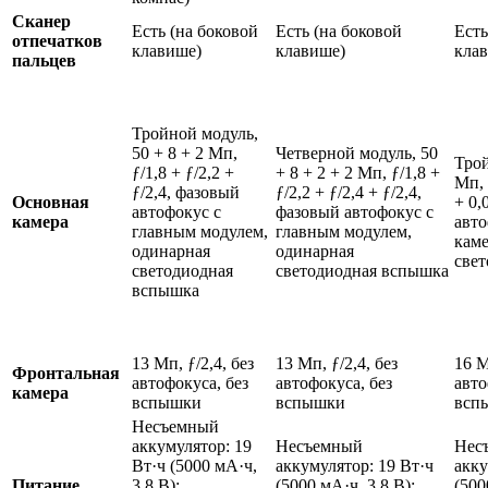
Сканер
Есть (на боковой
Есть (на боковой
Есть
отпечатков
клавише)
клавише)
кла
пальцев
Тройной модуль,
50 + 8 + 2 Мп,
Четверной модуль, 50
Трой
ƒ/1,8 + ƒ/2,2 +
+ 8 + 2 + 2 Мп, ƒ/1,8 +
Мп, 
ƒ/2,4, фазовый
ƒ/2,2 + ƒ/2,4 + ƒ/2,4,
Основная
+ 0,
автофокус с
фазовый автофокус с
камера
авто
главным модулем,
главным модулем,
каме
одинарная
одинарная
све
светодиодная
светодиодная вспышка
вспышка
13 Мп, ƒ/2,4, без
13 Мп, ƒ/2,4, без
16 М
Фронтальная
автофокуса, без
автофокуса, без
авто
камера
вспышки
вспышки
всп
Несъемный
аккумулятор: 19
Несъемный
Нес
Вт·ч (5000 мА·ч,
аккумулятор: 19 Вт·ч
акку
Питание
3,8 В);
(5000 мА·ч, 3,8 В);
(500