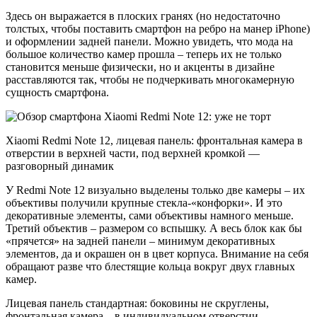
Здесь он выражается в плоских гранях (но недостаточно
толстых, чтобы поставить смартфон на ребро на манер iPhone)
и оформлении задней панели. Можно увидеть, что мода на
большое количество камер прошла – теперь их не только
становится меньше физически, но и акценты в дизайне
расставляются так, чтобы не подчеркивать многокамерную
сущность смартфона.
Xiaomi Redmi Note 12, лицевая панель: фронтальная камера в
отверстии в верхней части, под верхней кромкой —
разговорный динамик
У Redmi Note 12 визуально выделены только две камеры – их
объективы получили крупные стекла-«конфорки». И это
декоративные элементы, сами объективы намного меньше.
Третий объектив – размером со вспышку. А весь блок как бы
«прячется» на задней панели – минимум декоративных
элементов, да и окрашен он в цвет корпуса. Внимание на себя
обращают разве что блестящие кольца вокруг двух главных
камер.
Лицевая панель стандартная: боковины не скруглены,
фронтальная камера – в индивидуальном отверстии.