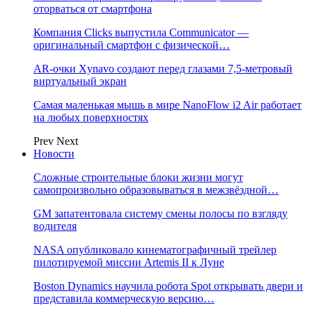
оторваться от смартфона
Компания Clicks выпустила Communicator —
оригинальный смартфон с физической…
AR-очки Xynavo создают перед глазами 7,5-метровый
виртуальный экран
Самая маленькая мышь в мире NanoFlow i2 Air работает
на любых поверхностях
Prev
Next
Новости
Сложные строительные блоки жизни могут
самопроизвольно образовываться в межзвёздной…
GM запатентовала систему смены полосы по взгляду
водителя
NASA опубликовало кинематографичный трейлер
пилотируемой миссии Artemis II к Луне
Boston Dynamics научила робота Spot открывать двери и
представила коммерческую версию…