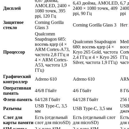
6,67 дюйма,
6,43 дюйма, AMOLED,
6,7
AMOLED, 2400 ×
Дисплей
2400 × 1080 точек, 409
2400
1080 точек, 395
ppi, 90 Гц
ppi
ppi, 120 Гц
Защитное
Corning Gorilla
Corning Gorilla Glass 3
Нет
стекло
Glass 3
Qualcomm
Snapdragon 685:
Qualcomm Snapdragon
Medi
восемь ядер (4 ×
680: восемь ядер (4 ×
восе
ARM Cortex-A73,
Процессор
Kryo 265 Gold, частота
Cort
частота 2,8 ГГц и
2,4 ГГц и 4 × Kryo 265
ГГц 
4 × ARM Cortex-
Silver, частота 1,9 ГГц)
част
A53, частота 1,9
ГГц)
Графический
Adreno 610
Adreno 610
ARM
контроллер
Оперативная
4/6/8 Гбайт
4/6 Гбайт
8 Гб
память
Флеш-память
64/128 Гбайт
64/128 Гбайт
256 
USB Type-C, 3,5
USB
Разъемы
USB Type-C, 3,5 мм
мм
джек
Слот для
Есть (отдельный
Есть (отдельный слот
Есть
карты памяти
слот для microSD)
для microSD)
для 
SIM-карты
2 × nano-SIM
2 × nano-SIM
2 × 