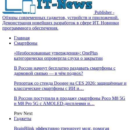
Publisher -
Обзоры современных гаджетов, устройств и приложений.
Демонстрация новейших разработок в сфере ИТ. Новинки
программного обеспечения.
Главная
Смартфоны
«Необоснованные утверждения»: OnePlus
категорически опровергла слухи о закрытии
В России начнут бесплатно раздавать смартфоны с
дармовой связью — в чём подвох?
Репортаж со стенда Doogee на CES 2026: защищённые и
классические смартфоны с ИИ и…
В России поступили в продажу смартфоны Poco M8 5G
и M8 Pro 5G с AMOLED-дисплеями и…
Prev
Next
Гаджеты
BrainBlink эффективно тренирует мозг, помогая