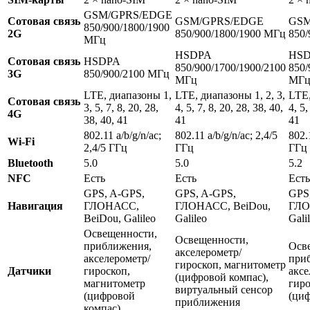
GSM/GPRS/EDGE
Сотовая связь
GSM/GPRS/EDGE
GSM
850/900/1800/1900
2G
850/900/1800/1900 МГц
850/
МГц
HSDPA
HS
Сотовая связь
HSDPA
850/900/1700/1900/2100
850/
3G
850/900/2100 МГц
МГц
МГ
LTE, диапазоны 1,
LTE, диапазоны 1, 2, 3,
LTE,
Сотовая связь
3, 5, 7, 8, 20, 28,
4, 5, 7, 8, 20, 28, 38, 40,
4, 5,
4G
38, 40, 41
41
41
802.11 a/b/g/n/ac;
802.11 a/b/g/n/ac; 2,4/5
802.1
Wi-Fi
2,4/5 ГГц
ГГц
ГГц
Bluetooth
5.0
5.0
5.2
NFC
Есть
Есть
Есть
GPS, A-GPS,
GPS, A-GPS,
GPS
Навигация
ГЛОНАСС,
ГЛОНАСС, BeiDou,
ГЛО
BeiDou, Galileo
Galileo
Gali
Освещенности,
Освещенности,
приближения,
Осв
акселерометр/
акселерометр/
при
гироскоп, магнитометр
Датчики
гироскоп,
аксе
(цифровой компас),
магнитометр
гиро
виртуальный сенсор
(цифровой
(циф
приближения
компас)