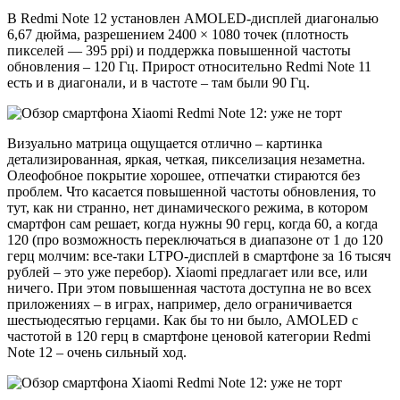
В Redmi Note 12 установлен AMOLED-дисплей диагональю
6,67 дюйма, разрешением 2400 × 1080 точек (плотность
пикселей — 395 ppi) и поддержка повышенной частоты
обновления – 120 Гц. Прирост относительно Redmi Note 11
есть и в диагонали, и в частоте – там были 90 Гц.
Визуально матрица ощущается отлично – картинка
детализированная, яркая, четкая, пикселизация незаметна.
Олеофобное покрытие хорошее, отпечатки стираются без
проблем. Что касается повышенной частоты обновления, то
тут, как ни странно, нет динамического режима, в котором
смартфон сам решает, когда нужны 90 герц, когда 60, а когда
120 (про возможность переключаться в диапазоне от 1 до 120
герц молчим: все-таки LTPO-дисплей в смартфоне за 16 тысяч
рублей – это уже перебор). Xiaomi предлагает или все, или
ничего. При этом повышенная частота доступна не во всех
приложениях – в играх, например, дело ограничивается
шестьюдесятью герцами. Как бы то ни было, AMOLED с
частотой в 120 герц в смартфоне ценовой категории Redmi
Note 12 – очень сильный ход.