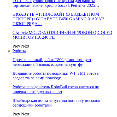
ТОП—5. Лучшие офисные кресла для работы
[ортопедические, кресло босса]. Рейтинг 2025…
GIGABYTE = ГНИЛОБАЙТ (В БЮДЖЕТНОМ
СЕКТОРЕ) / GIGABYTE B650 GAMING X AX V2
ОБЗОР РЯДА…
Gigabyte MO27Q2: ОТЛИЧНЫЙ ИГРОВОЙ QD-OLED
МОНИТОР НА 240 ГЦ
Prev
Next
Роботы
Промышленный робот Т800 демонстрирует
неожиданный навык владения кунг фу
Домашние роботы-помощники W1 и M1 готовы
следовать за вами повсюду
Робот-исследователь RoboBall готов кататься по
поверхности других планет
Швейцарская почта запустила доставку посылок
бегающими роботами
Prev
Next