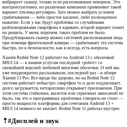
вибрирует сканер, только если распознавание неверное. Это
контринтуитивно, но различные компании применяют такой
вариант отклика регулярно. Зато можно выбрать условия
срабатывания — либо простое касание, либо полноценное
нажатие. Если у вас будут проблемы со случайными
разблокировками смартфона в кармане, второй вариант пожет
их решить. У меня, впрочем, таких проблем не было.
Продублировать сканер можно системой распознавания лица
при помощи фронтальной камеры — срабатывает эта система
быстро, но к безопасности, как и всегда, есть вопросы.
Xiaomi Redmi Note 12 работает на Android 13 c оболочкой
MIUI 14 — к вашим услугам последний «робот» со
свежайшей версией любимой многими оболочки. О ней мы
уже неоднократно рассказывали, последний раз – в обзоре
Xiaomi 13 Pro. Все вроде бы здорово, но на Redmi Note 12
система работает небыстро: смартфон то и дело подлагивает,
долго загружается, неторопливо открывает приложения. При
этом система стабильна, вылетов или серьезных зависаний не
было, так что о программных проблемах говорить не стоит —
просто мощности платформы для сочетания Android 13 +
MIUI 14 немного не хватает. Redmi Note 11 работал шустрее.
⇡#
Дисплей и звук