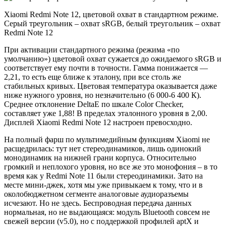
Xiaomi Redmi Note 12, цветовой охват в стандартном режиме.
Серый треугольник – охват sRGB, белый треугольник – охват
Redmi Note 12
При активации стандартного режима (режима «по
умолчанию») цветовой охват сужается до ожидаемого sRGB и
соответствует ему почти в точности. Гамма понижается —
2,21, то есть еще ближе к эталону, при все столь же
стабильных кривых. Цветовая температура оказывается даже
ниже нужного уровня, но незначительно (6 000-6 400 К).
Среднее отклонение DeltaE по шкале Color Checker,
составляет уже 1,88! В пределах эталонного уровня в 2,00.
Дисплей Xiaomi Redmi Note 12 настроен превосходно.
На полный фарш по мультимедийным функциям Xiaomi не
расщедрилась: тут нет стереодинамиков, лишь одинокий
монодинамик на нижней грани корпуса. Относительно
громкий и неплохого уровня, но все же это монофония – в то
время как у Redmi Note 11 были стереодинамики. Зато на
месте мини-джек, хотя мы уже привыкаем к тому, что и в
околобюджетном сегменте аналоговые аудиоразъемы
исчезают. Но не здесь. Беспроводная передача данных
нормальная, но не выдающаяся: модуль Bluetooth совсем не
свежей версии (v5.0), но с поддержкой профилей aptX и