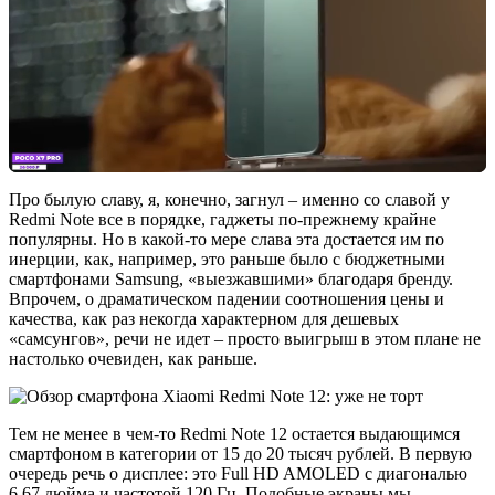
Про былую славу, я, конечно, загнул – именно со славой у
Redmi Note все в порядке, гаджеты по-прежнему крайне
популярны. Но в какой-то мере слава эта достается им по
инерции, как, например, это раньше было с бюджетными
смартфонами Samsung, «выезжавшими» благодаря бренду.
Впрочем, о драматическом падении соотношения цены и
качества, как раз некогда характерном для дешевых
«самсунгов», речи не идет – просто выигрыш в этом плане не
настолько очевиден, как раньше.
Тем не менее в чем-то Redmi Note 12 остается выдающимся
смартфоном в категории от 15 до 20 тысяч рублей. В первую
очередь речь о дисплее: это Full HD AMOLED с диагональю
6,67 дюйма и частотой 120 Гц. Подобные экраны мы