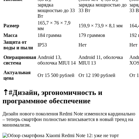
зарядка
зарядка мощностью до
заря
мощностью до 33
33 Вт
33 В
Вт
165,7 × 76 × 7,9
Размер
159,9 × 73,9 × 8,1 мм
164,
мм
Масса
184 грамма
179 граммов
192 
Защита от
IP53
Нет
Нет
воды и пыли
Операционная
Android 13,
Android 11, оболочка
Andr
система
оболочка MIUI 14
MIUI 13
XOS
Актуальная
От 15 500 рублей
От 12 190 рублей
От 1
цена
⇡#
Дизайн, эргономичность и
программное обеспечение
Дизайн нового поколения Redmi Note изменился кардинально
– теперь смартфон полностью вписывается в новый тренд на
минимализм.