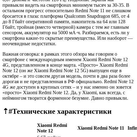
привыкли видеть на смартфонах минимум тысяч за 30-35. В
остальном прогресс относительно Redmi Note 11 не слишком
бросается в глаза: платформа Qualcomm Snapdragon 685, от 4
до 8 Гбайт оперативной памяти, накопитель на 64 или 128
Гбайт, тройная (вместо четверной) камера с тем же главным
сенсором, аккумулятор на 5000 мА·ч. Разбираемся, есть ли у
смартфона какие-то скрытые преимущества. Или наоборот —
неочевидные недостатки.
Важная оговорка: в рамках этого обзора мы говорим о
смартфоне с международным именем Xiaomi Redmi Note 12
4G, представленном в конце марта. «Просто» Xiaomi Redmi
Note 12 (он же Xiaomi Redmi Note 12 5G) выпущен еще в
октябре – и это совсем другая модель, почти в два раза более
дорогая и не представленная в РФ официально. Redmi Note 12
4G же доступен в крупных сетях – и у нас именно он зовется
«просто» Xiaomi Redmi Note 12. Да, у Xiaomi, как всегда, с
неймингом творится форменное безумие. Давно привыкли.
⇡#
Технические характеристики
Xiaomi Redmi
Xiaomi Redmi Note 11
Infi
Note 12