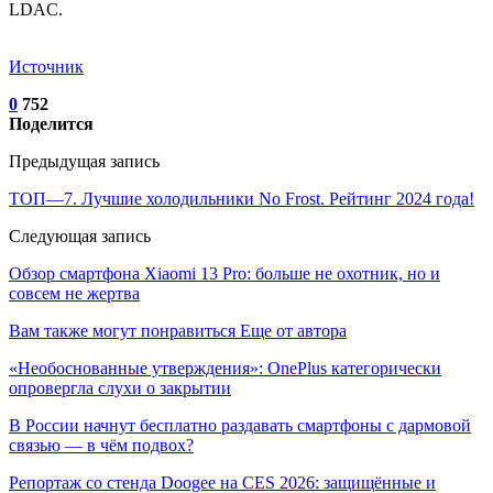
LDAC.
Источник
0
752
Поделится
Предыдущая запись
ТОП—7. Лучшие холодильники No Frost. Рейтинг 2024 года!
Следующая запись
Обзор смартфона Xiaomi 13 Pro: больше не охотник, но и
совсем не жертва
Вам также могут понравиться
Еще от автора
«Необоснованные утверждения»: OnePlus категорически
опровергла слухи о закрытии
В России начнут бесплатно раздавать смартфоны с дармовой
связью — в чём подвох?
Репортаж со стенда Doogee на CES 2026: защищённые и