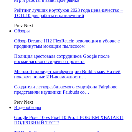
игр и работы в авангарде рынка
Рейтинг лучших ноутбуков 2023 года цена-качество –
ТОП-10 для работы и развлечений
Prev
Next
Обзоры
Обзор Dreame H12 FlexReach: революция в уборке с
продвинутым моющим пылесосом
Полиция арестовала сотрудников Google после
восьмичасового сидячего протеста
Microsoft проведет конференцию Build в мае. На ней
покажут новые ИИ-возможности…
Создатели легкоразбираемого смартфона Fairphone
представили наушники Fairbuds со…
Prev
Next
Видеообзоры
Google Pixel 10 vs Pixel 10 Pro: ПРОБЛЕМ ХВАТАЕТ!
ПОДРОБНЫЙ ТЕСТ!