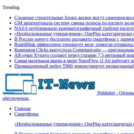
Trending
Сложные строительные блоки жизни могут самопроизвол
GM запатентовала систему смены полосы по взгляду вод
NASA опубликовало кинематографичный трейлер пилотир
«Необоснованные утверждения»: OnePlus категорически 
В России начнут бесплатно раздавать смартфоны с дармо
BrainBlink эффективно тренирует мозг, помогая оторвать
Компания Clicks выпустила Communicator — оригинальн
AR-очки Xynavo создают перед глазами 7,5-метровый ви
Самая маленькая мышь в мире NanoFlow i2 Air работает 
Промышленный робот Т800 демонстрирует неожиданный 
Publisher - Обзо
обеспечения.
Главная
Смартфоны
«Необоснованные утверждения»: OnePlus категорически 