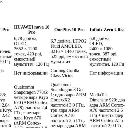
е.
HUAWEI nova 10
T Pro
OnePlus 10 Pro
Infinix Zero Ultra
Pro
6,78 дюйма,
6,8 дюйма,
6,7 дюйма, LTPO2
OLED,
OLED,
Fluid AMOLED,
2652 × 1200
2400 × 1080
точек,
3216 × 1440 точек,
точек, 429 ppi,
точек, 387 ppi,
костный
525 ppi, емкостный
емкостный
емкостный
20 Гц
мультитач
мультитач, 120 Гц
мультитач, 120 Гц
la
Corning Gorilla
Нет информации
Нет информации
Glass Victus
Qualcomm
Qualcomm
Snapdragon 8 Gen
Snapdragon 778G:
88:
1: одно ядро ARM
MediaTek
четыре ядра Kryo
ryo
Cortex-X2
Dimensity 920: два
670 (ARM Cortex-
 2,84
частотой 3,0 ГГц,
ядра ARM Cortex-
A78), частота 2,4
а Kryo
три ядра ARM
A78 частотой 2,5
ГГц + четыре
 2,42
Cortex-A710
ГГц + шесть ядер
ядра Kryo 670
 ядра
частотой 2,5 ГГц,
ARM Cortex-A55
(ARM Cortex-
стотой
четыре ядра ARM
частотой 2,0 ГГц