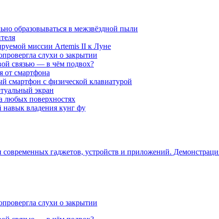
ьно образовываться в межзвёздной пыли
ителя
уемой миссии Artemis II к Луне
опровергла слухи о закрытии
вой связью — в чём подвох?
ся от смартфона
ый смартфон с физической клавиатурой
ртуальный экран
на любых поверхностях
навык владения кунг фу
ры современных гаджетов, устройств и приложений. Демонстрац
опровергла слухи о закрытии