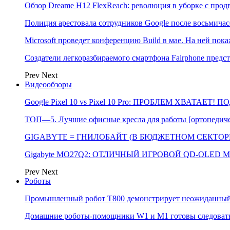
Обзор Dreame H12 FlexReach: революция в уборке с пр
Полиция арестовала сотрудников Google после восьмичас
Microsoft проведет конференцию Build в мае. На ней п
Создатели легкоразбираемого смартфона Fairphone предс
Prev
Next
Видеообзоры
Google Pixel 10 vs Pixel 10 Pro: ПРОБЛЕМ ХВАТАЕТ!
ТОП—5. Лучшие офисные кресла для работы [ортопедичес
GIGABYTE = ГНИЛОБАЙТ (В БЮДЖЕТНОМ СЕКТОРЕ)
Gigabyte MO27Q2: ОТЛИЧНЫЙ ИГРОВОЙ QD-OLED М
Prev
Next
Роботы
Промышленный робот Т800 демонстрирует неожиданный 
Домашние роботы-помощники W1 и M1 готовы следовать