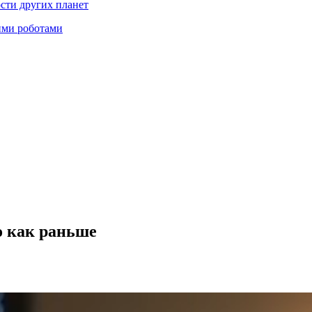
ости других планет
ими роботами
о как раньше