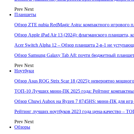
Prev
Next
Планшеты
Обзор ZTE nubia RedMagic Astra: компактного игрового п
Обзор Apple iPad Air 13 (2024): флагманского планшета,
Acer Switch Alpha 12 – Обзор планшета 2-в-1 не уступаю
Обзор Samsung Galaxy Tab A8: почти бюджетный планшет
Prev
Next
Ноутбуки
Обзор Asus ROG Strix Scar 18 (2025): невероятно мощног
ТОП-10 Лучших мини-ПК 2025 года: Рейтинг компактных
Обзор Chuwi Aubox на Ryzen 7 8745HS: мини-ПК для игр 
Рейтинг лучших ноутбуков 2023 года цена-качество – ТО
Prev
Next
Обзоры