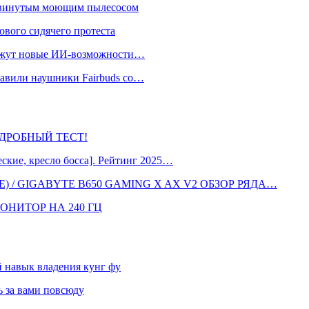
одвинутым моющим пылесосом
ового сидячего протеста
окажут новые ИИ-возможности…
тавили наушники Fairbuds со…
 ПОДРОБНЫЙ ТЕСТ!
кие, кресло босса]. Рейтинг 2025…
 / GIGABYTE B650 GAMING X AX V2 ОБЗОР РЯДА…
ОНИТОР НА 240 ГЦ
навык владения кунг фу
 за вами повсюду