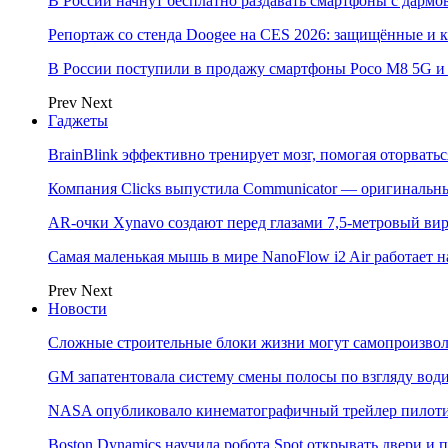
В России начнут бесплатно раздавать смартфоны с дармо
Репортаж со стенда Doogee на CES 2026: защищённые и
В России поступили в продажу смартфоны Poco M8 5G
Prev
Next
Гаджеты
BrainBlink эффективно тренирует мозг, помогая оторвать
Компания Clicks выпустила Communicator — оригинальн
AR-очки Xynavo создают перед глазами 7,5-метровый ви
Самая маленькая мышь в мире NanoFlow i2 Air работает 
Prev
Next
Новости
Сложные строительные блоки жизни могут самопроизвол
GM запатентовала систему смены полосы по взгляду вод
NASA опубликовало кинематографичный трейлер пилотир
Boston Dynamics научила робота Spot открывать двери 