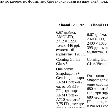
е самую камеру, но формально был анонсирован на пару дней позж
Xiaomi 12T Pro
Xiaomi 11
6,67 дюйма,
6,67 дюйма,
AMOLED,
AMOLED,
2712 × 1220
2400 × 1080 
точек, 446 ppi,
395 ppi, ем
емкостный
мультитач, 1
мультитач, 120 Гц
Corning Gorilla
Corning Goril
Glass 5
Glass Victus
Qualcomm
Snapdragon 8+
Qualcomm
Gen 1: одно ядро
Snapdragon 8
ARM Cortex-X2
одно ядро K
частотой 3,19
680 частотой
ГГц, три ядра
ГГц, три ядр
ARM Cortex-
680 частотой
A710 частотой
ГГц, четыре
2,75 ГГц, четыре
Kryo 680 ча