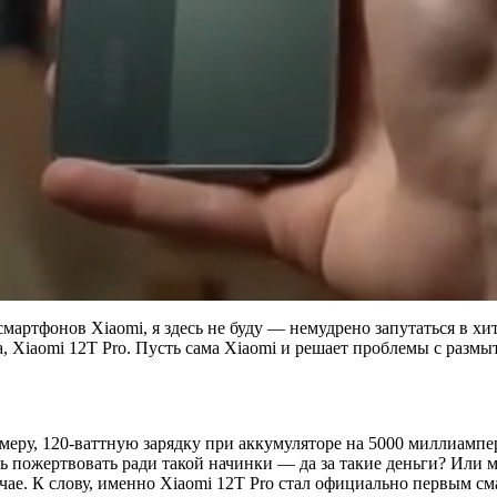
смартфонов Xiaomi, я здесь не буду — немудрено запутаться в х
а, Xiaomi 12T Pro. Пусть сама Xiaomi и решает проблемы с раз
камеру, 120-ваттную зарядку при аккумуляторе на 5000 миллиам
ось пожертвовать ради такой начинки — да за такие деньги? Ил
чае. К слову, именно Xiaomi 12T Pro стал официально первым с