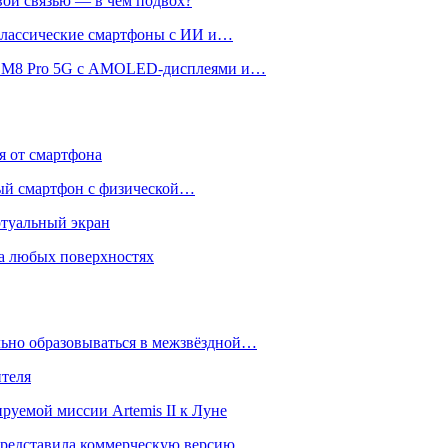
вой связью — в чём подвох?
 классические смартфоны с ИИ и…
 и M8 Pro 5G с AMOLED-дисплеями и…
ся от смартфона
ый смартфон с физической…
ртуальный экран
на любых поверхностях
ьно образовываться в межзвёздной…
ителя
уемой миссии Artemis II к Луне
и представила коммерческую версию…