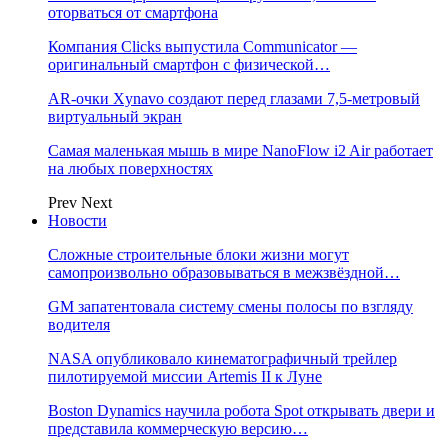
оторваться от смартфона
Компания Clicks выпустила Communicator —
оригинальный смартфон с физической…
AR-очки Xynavo создают перед глазами 7,5-метровый
виртуальный экран
Самая маленькая мышь в мире NanoFlow i2 Air работает
на любых поверхностях
Prev
Next
Новости
Сложные строительные блоки жизни могут
самопроизвольно образовываться в межзвёздной…
GM запатентовала систему смены полосы по взгляду
водителя
NASA опубликовало кинематографичный трейлер
пилотируемой миссии Artemis II к Луне
Boston Dynamics научила робота Spot открывать двери и
представила коммерческую версию…