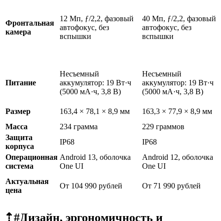
12 Мп, ƒ/2,2, фазовый
40 Мп, ƒ/2,2, фазовый
Фронтальная
автофокус, без
автофокус, без
камера
вспышки
вспышки
Несъемный
Несъемный
Питание
аккумулятор: 19 Вт·ч
аккумулятор: 19 Вт·ч
(5000 мА·ч, 3,8 В)
(5000 мА·ч, 3,8 В)
Размер
163,4 × 78,1 × 8,9 мм
163,3 × 77,9 × 8,9 мм
Масса
234 грамма
229 граммов
Защита
IP68
IP68
корпуса
Операционная
Android 13, оболочка
Android 12, оболочка
система
One UI
One UI
Актуальная
От 104 990 рублей
От 71 990 рублей
цена
⇡#
Дизайн, эргономичность и