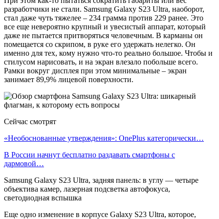
При этом как-то пытаться сократить габариты или вес
разработчики не стали. Samsung Galaxy S23 Ultra, наоборот,
стал даже чуть тяжелее – 234 грамма против 229 ранее. Это
все еще невероятно крупный и увесистый аппарат, который
даже не пытается притворяться человечным. В карманы он
помещается со скрипом, в руке его удержать нелегко. Он
именно для тех, кому нужно что-то реально большое. Чтобы и
стилусом нарисовать, и на экран влезало побольше всего.
Рамки вокруг дисплея при этом минимальные – экран
занимает 89,9% лицевой поверхности.
Сейчас смотрят
«Необоснованные утверждения»: OnePlus категорически…
В России начнут бесплатно раздавать смартфоны с
дармовой…
Samsung Galaxy S23 Ultra, задняя панель: в углу — четыре
объектива камер, лазерная подсветка автофокуса,
светодиодная вспышка
Еще одно изменение в корпусе Galaxy S23 Ultra, которое,