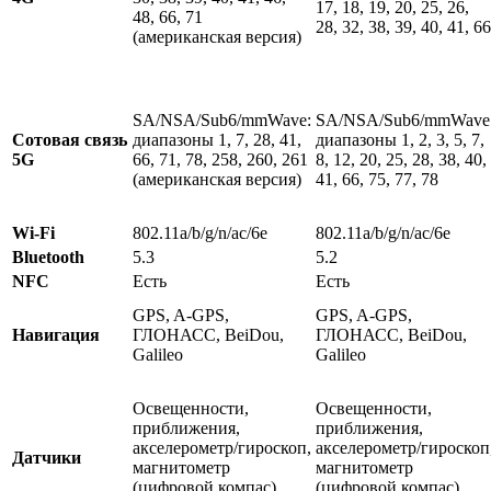
17, 18, 19, 20, 25, 26,
48, 66, 71
28, 32, 38, 39, 40, 41, 66
(американская версия)
SA/NSA/Sub6/mmWave:
SA/NSA/Sub6/mmWave
Сотовая связь
диапазоны 1, 7, 28, 41,
диапазоны 1, 2, 3, 5, 7,
5G
66, 71, 78, 258, 260, 261
8, 12, 20, 25, 28, 38, 40,
(американская версия)
41, 66, 75, 77, 78
Wi-Fi
802.11a/b/g/n/ac/6e
802.11a/b/g/n/ac/6e
Bluetooth
5.3
5.2
NFC
Есть
Есть
GPS, A-GPS,
GPS, A-GPS,
Навигация
ГЛОНАСС, BeiDou,
ГЛОНАСС, BeiDou,
Galileo
Galileo
Освещенности,
Освещенности,
приближения,
приближения,
акселерометр/гироскоп,
акселерометр/гироскоп
Датчики
магнитометр
магнитометр
(цифровой компас),
(цифровой компас),