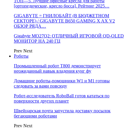
ТОП—5. Лучшие офисные кресла для работы
[ортопедические, кресло босса]. Рейтинг 2025…
GIGABYTE = ГНИЛОБАЙТ (В БЮДЖЕТНОМ
СЕКТОРЕ) / GIGABYTE B650 GAMING X AX V2
ОБЗОР РЯДА…
Gigabyte MO27Q2: ОТЛИЧНЫЙ ИГРОВОЙ QD-OLED
МОНИТОР НА 240 ГЦ
Prev
Next
Роботы
Промышленный робот Т800 демонстрирует
неожиданный навык владения кунг фу
Домашние роботы-помощники W1 и M1 готовы
следовать за вами повсюду
Робот-исследователь RoboBall готов кататься по
поверхности других планет
Швейцарская почта запустила доставку посылок
бегающими роботами
Prev
Next