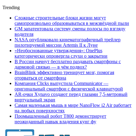
Trending
Сложные строительные блоки жизни могут
самопроизвольно образовываться в межзвёздной пыли
GM запатентовала систему смены полосы по взгляду
водителя
NASA опубликовало кинематографичный трейлер
пилотируемой миссии Artemis II к Луне
«Необоснованные утверждения»: OnePlus
категорически опровергла слухи о закрытии
В России начнут бесплатно раздавать смартфоны с
дармовой связью — в чём подвох?
BrainBlink эффективно тренирует мозг, помогая
оторваться от смартфона
Компания Clicks выпустила Communicator —
оригинальный смартфон с физической клавиатурой
AR-очки Xynavo создают перед глазами 7,5-метровый
виртуальный экран
Самая маленькая мышь в мире NanoFlow i2 Air работает
на любых поверхностях
Промышленный робот Т800 демонстрирует
неожиданный навык владения кунг фу