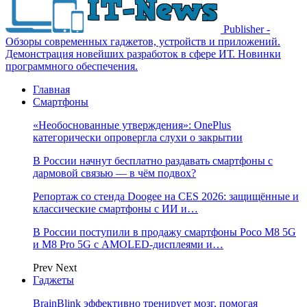
Publisher -
Обзоры современных гаджетов, устройств и приложений.
Демонстрация новейших разработок в сфере ИТ. Новинки
программного обеспечения.
Главная
Смартфоны
«Необоснованные утверждения»: OnePlus
категорически опровергла слухи о закрытии
В России начнут бесплатно раздавать смартфоны с
дармовой связью — в чём подвох?
Репортаж со стенда Doogee на CES 2026: защищённые и
классические смартфоны с ИИ и…
В России поступили в продажу смартфоны Poco M8 5G
и M8 Pro 5G с AMOLED-дисплеями и…
Prev
Next
Гаджеты
BrainBlink эффективно тренирует мозг, помогая