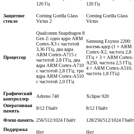
120 Гц
120 Гц
Защитное
Corning Gorilla Glass
Corning Gorilla Glass
стекло
Victus 2
Victus
Qualcomm Snapdragon 8
Gen 2: одно ядро ARM
Samsung Exynos 2200:
Cortex-X3 с частотой
восемь ядер (1 × ARM
3,36 ГГц, два ядра
Cortex-X2, частота 2,8
ARM Cortex-A715 с
Процессор
ГГц + 3 × ARM Cortex-
частотой 2,8 ГГц, два
A250, частота 2,5 ГГц,
ядра ARM Cortex-A710
4 × ARM Cortex-A510,
с частотой 2,8 ГГц, три
частота 1,8 ГГц)
ядра ARM Cortex-A510
с частотой 2,0 ГГц
Графический
Adreno 740
Xclipse 920
контроллер
Оперативная
8/12 Гбайт
8/12 Гбайт
память
Флеш-память
256/512/1024 Гбайт
128/256/512/1024 Гбайт
Поддержка
Нет
Нет