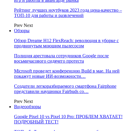
игр и работы в авангарде рынка
Рейтинг лучших ноутбуков 2023 года цена-качество –
ТОП-10 для работы и развлечений
Prev
Next
Обзоры
Обзор Dreame H12 FlexReach: революция в уборке с
продвинутым моющим пылесосом
Полиция арестовала сотрудников Google после
восьмичасового сидячего протеста
Microsoft проведет конференцию Build в мае. На ней
покажут новые ИИ-возможности…
Создатели легкоразбираемого смартфона Fairphone
представили наушники Fairbuds со…
Prev
Next
Видеообзоры
Google Pixel 10 vs Pixel 10 Pro: ПРОБЛЕМ ХВАТАЕТ!
ПОДРОБНЫЙ ТЕСТ!