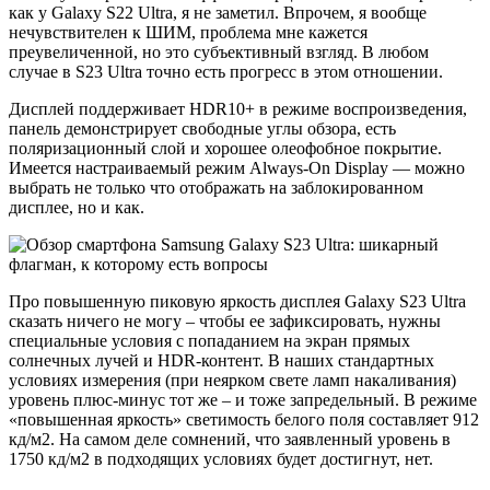
как у Galaxy S22 Ultra, я не заметил. Впрочем, я вообще
нечувствителен к ШИМ, проблема мне кажется
преувеличенной, но это субъективный взгляд. В любом
случае в S23 Ultra точно есть прогресс в этом отношении.
Дисплей поддерживает HDR10+ в режиме воспроизведения,
панель демонстрирует свободные углы обзора, есть
поляризационный слой и хорошее олеофобное покрытие.
Имеется настраиваемый режим Always-On Display — можно
выбрать не только что отображать на заблокированном
дисплее, но и как.
Про повышенную пиковую яркость дисплея Galaxy S23 Ultra
сказать ничего не могу – чтобы ее зафиксировать, нужны
специальные условия с попаданием на экран прямых
солнечных лучей и HDR-контент. В наших стандартных
условиях измерения (при неярком свете ламп накаливания)
уровень плюс-минус тот же – и тоже запредельный. В режиме
«повышенная яркость» светимость белого поля составляет 912
кд/м2. На самом деле сомнений, что заявленный уровень в
1750 кд/м2 в подходящих условиях будет достигнут, нет.