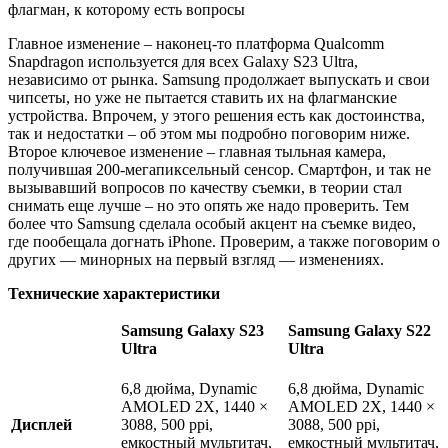
Главное изменение – наконец-то платформа Qualcomm
Snapdragon используется для всех Galaxy S23 Ultra,
независимо от рынка. Samsung продолжает выпускать и свои
чипсеты, но уже не пытается ставить их на флагманские
устройства. Впрочем, у этого решения есть как достоинства,
так и недостатки – об этом мы подробно поговорим ниже.
Второе ключевое изменение – главная тыльная камера,
получившая 200-мегапиксельный сенсор. Смартфон, и так не
вызывавший вопросов по качеству съемки, в теории стал
снимать еще лучше – но это опять же надо проверить. Тем
более что Samsung сделала особый акцент на съемке видео,
где пообещала догнать iPhone. Проверим, а также поговорим о
других — минорных на первый взгляд — изменениях.
Технические характеристики
Samsung Galaxy S23
Samsung Galaxy S22
Ultra
Ultra
6,8 дюйма, Dynamic
6,8 дюйма, Dynamic
AMOLED 2X, 1440 ×
AMOLED 2X, 1440 ×
Дисплей
3088, 500 ppi,
3088, 500 ppi,
емкостный мультитач,
емкостный мультитач,