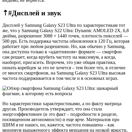
видимо, не вернется.
⇡#
Дисплей и звук
Дисплей у Samsung Galaxy S23 Ultra по характеристикам тот
же, что у Samsung Galaxy S22 Ultra: Dynamic AMOLED 2X, 6,8
дюйма, разрешение 3088 × 1440 точек, плотность пикселей —
500 ppi. Есть поддержка частоты обновления в 120 Гц, которая
работает при любом разрешении. Но, как обычно у Samsung,
она доступна только в «адаптивном» формате — смартфон
сам решает, когда врубить частоту на максимум, а когда,
наоборот, пригасить. Впрочем, это уже общая практика,
пинать корейцев за это не хочется – тем более что, в отличие
от многих смартфонов, на Samsung Galaxy S23 Ultra высокая
частота поддерживается в том числе и в основных играх.
Но характеристики характеристиками, а по факту матрица
другая. Производитель утверждает, что она стала
энергоэффективнее (и это факт – подробности в разделе,
посвященном автономности) и еще ярче. Материалов про
ШИМ я не нашел, но, кажется, частота повышена – как
минимум выраженного эффекта мерцания на низкой яркости,