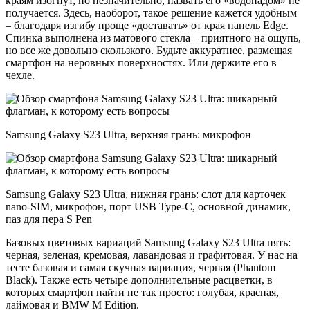
краям изогнут, но незначительно, назвать его «водопадом» не
получается. Здесь, наоборот, такое решение кажется удобным
– благодаря изгибу проще «доставать» от края панель Edge.
Спинка выполнена из матового стекла – приятного на ощупь,
но все же довольно скользкого. Будьте аккуратнее, размещая
смартфон на неровных поверхностях. Или держите его в
чехле.
Samsung Galaxy S23 Ultra, верхняя грань: микрофон
Samsung Galaxy S23 Ultra, нижняя грань: слот для карточек
nano-SIM, микрофон, порт USB Type-C, основной динамик,
паз для пера S Pen
Базовых цветовых вариаций Samsung Galaxy S23 Ultra пять:
черная, зеленая, кремовая, лавандовая и графитовая. У нас на
тесте базовая и самая скучная вариация, черная (Phantom
Black). Также есть четыре дополнительные расцветки, в
которых смартфон найти не так просто: голубая, красная,
лаймовая и BMW M Edition.