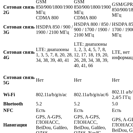
GSM
GSM
GSM/GPR
Сотовая связь
850/900/1800/1900
850/900/1800/1900
850/900/1
2G
МГц
МГц
МГц
CDMA 800
CDMA 800
HSDPA 800 / 850 /
HSDPA 850
Сотовая связь
HSDPA 850 / 900 /
900 / 1700 / 1900 /
1700 / 190
3G
1900 / 2100 МГц
2100 МГц
МГц
LTE: диапазоны
LTE: диапазоны
1, 2, 3, 4, 5, 7, 8,
Сотовая связь
LTE, нет
1, 3, 5, 7, 8, 20, 28,
12, 17, 18, 19, 20,
4G
информац
34, 38, 39, 40, 41
26, 28, 34, 38, 39,
40, 41, 66
Сотовая связь
Нет
Нет
Нет
5G
802.11 a/b/
Wi-Fi
802.11a/b/g/n/ac
802.11a/b/g/n/ac/6
2,4/5 ГГц
Bluetooth
5.2
5.2
5.0
NFC
Есть
Есть
Есть
GPS, A-GPS,
GPS, A-GPS,
GPS, A-G
ГЛОНАСС,
ГЛОНАСС,
Навигация
ГЛОНАСС
BeiDou, Galileo,
BeiDou, Galileo,
BeiDou, Ga
QZSS
QZSS, NavIC