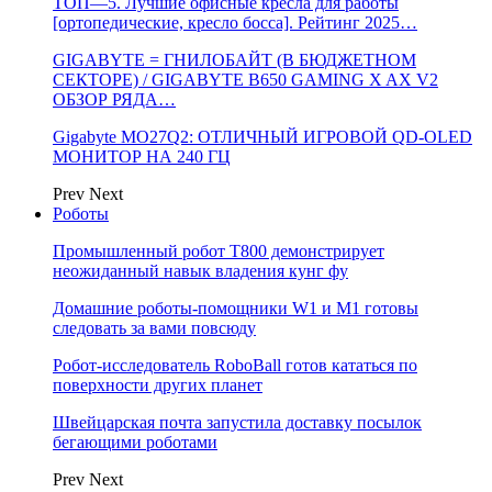
ТОП—5. Лучшие офисные кресла для работы
[ортопедические, кресло босса]. Рейтинг 2025…
GIGABYTE = ГНИЛОБАЙТ (В БЮДЖЕТНОМ
СЕКТОРЕ) / GIGABYTE B650 GAMING X AX V2
ОБЗОР РЯДА…
Gigabyte MO27Q2: ОТЛИЧНЫЙ ИГРОВОЙ QD-OLED
МОНИТОР НА 240 ГЦ
Prev
Next
Роботы
Промышленный робот Т800 демонстрирует
неожиданный навык владения кунг фу
Домашние роботы-помощники W1 и M1 готовы
следовать за вами повсюду
Робот-исследователь RoboBall готов кататься по
поверхности других планет
Швейцарская почта запустила доставку посылок
бегающими роботами
Prev
Next