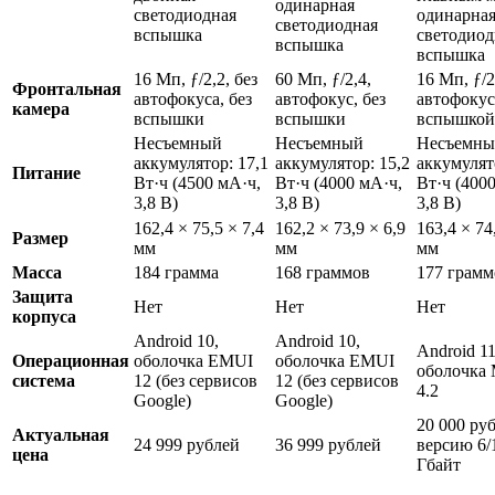
одинарная
светодиодная
одинарна
светодиодная
вспышка
светодиод
вспышка
вспышка
16 Мп, ƒ/2,2, без
60 Мп, ƒ/2,4,
16 Мп, ƒ/2
Фронтальная
автофокуса, без
автофокус, без
автофокус
камера
вспышки
вспышки
вспышкой
Несъемный
Несъемный
Несъемн
аккумулятор: 17,1
аккумулятор: 15,2
аккумулят
Питание
Вт·ч (4500 мА·ч,
Вт·ч (4000 мА·ч,
Вт·ч (400
3,8 В)
3,8 В)
3,8 В)
162,4 × 75,5 × 7,4
162,2 × 73,9 × 6,9
163,4 × 74
Размер
мм
мм
мм
Масса
184 грамма
168 граммов
177 грамм
Защита
Нет
Нет
Нет
корпуса
Android 10,
Android 10,
Android 11
Операционная
оболочка EMUI
оболочка EMUI
оболочка 
система
12 (без сервисов
12 (без сервисов
4.2
Google)
Google)
20 000 руб
Актуальная
24 999 рублей
36 999 рублей
версию 6/
цена
Гбайт