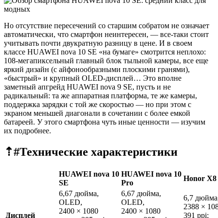
Но отсутствие пересечений со старшим собратом не означает
автоматически, что смартфон неинтересен, — все-таки стоит
учитывать почти двукратную разницу в цене. И в своем
классе HUAWEI nova 10 SE «на бумаге» смотрится неплохо:
108-мегапиксельный главный блок тыльной камеры, все еще
яркий дизайн (с айфонообразными плоскими гранями),
«быстрый» и крупный OLED-дисплей… Это вполне
заметный апгрейд HUAWEI nova 9 SE, пусть и не
радикальный: та же аппаратная платформа, те же камеры,
поддержка зарядки с той же скоростью — но при этом с
экраном меньшей диагонали в сочетании с более емкой
батареей. У этого смартфона чуть иные ценности — изучим
их подробнее.
⇡#
Технические характеристики
HUAWEI nova 10
HUAWEI nova 10
Honor X8
SE
Pro
6,67 дюйма,
6,67 дюйма,
6,7 дюйма,
OLED,
OLED,
2388 × 108
2400 × 1080
2400 × 1080
Дисплей
391 ppi;