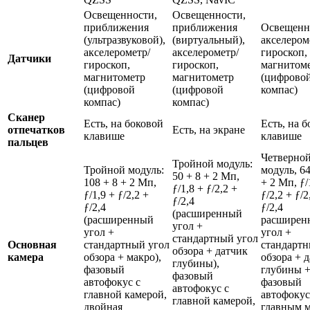
Освещенности,
Освещенности,
приближения
приближения
Освещенн
(ультразвуковой),
(виртуальный),
акселером
акселерометр/
акселерометр/
гироскоп,
Датчики
гироскоп,
гироскоп,
магнитом
магнитометр
магнитометр
(цифрово
(цифровой
(цифровой
компас)
компас)
компас)
Сканер
Есть, на боковой
Есть, на 
отпечатков
Есть, на экране
клавише
клавише
пальцев
Четверно
Тройной модуль:
Тройной модуль:
модуль, 64
50 + 8 + 2 Мп,
108 + 8 + 2 Мп,
+ 2 Мп, ƒ/
ƒ/1,8 + ƒ/2,2 +
ƒ/1,9 + ƒ/2,2 +
ƒ/2,2 + ƒ/2
ƒ/2,4
ƒ/2,4
ƒ/2,4
(расширенный
(расширенный
расширен
угол +
угол +
угол +
стандартный угол
Основная
стандартный угол
стандартн
обзора + датчик
камера
обзора + макро),
обзора + 
глубины),
фазовый
глубины +
фазовый
автофокус с
фазовый
автофокус с
главной камерой,
автофокус
главной камерой,
двойная
главным м