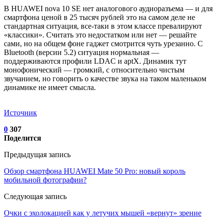
В HUAWEI nova 10 SE нет аналогового аудиоразъема — и для
смартфона ценой в 25 тысяч рублей это на самом деле не
стандартная ситуация, все-таки в этом классе превалируют
«классики». Считать это недостатком или нет — решайте
сами, но на общем фоне гаджет смотрится чуть урезанно. С
Bluetooth (версии 5.2) ситуация нормальная —
поддерживаются профили LDAC и aptX. Динамик тут
монофонический — громкий, с относительно чистым
звучанием, но говорить о качестве звука на таком маленьком
динамике не имеет смысла.
Источник
0
307
Поделится
Предыдущая запись
Обзор смартфона HUAWEI Mate 50 Pro: новый король
мобильной фотографии?
Следующая запись
Очки с эхолокацией как у летучих мышей «вернут» зрение