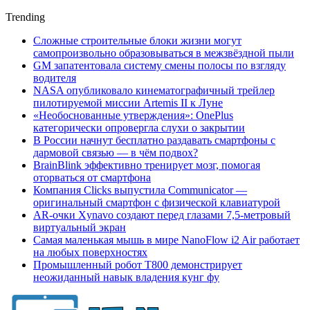
Trending
Сложные строительные блоки жизни могут
самопроизвольно образовываться в межзвёздной пыли
GM запатентовала систему смены полосы по взгляду
водителя
NASA опубликовало кинематографичный трейлер
пилотируемой миссии Artemis II к Луне
«Необоснованные утверждения»: OnePlus
категорически опровергла слухи о закрытии
В России начнут бесплатно раздавать смартфоны с
дармовой связью — в чём подвох?
BrainBlink эффективно тренирует мозг, помогая
оторваться от смартфона
Компания Clicks выпустила Communicator —
оригинальный смартфон с физической клавиатурой
AR-очки Xynavo создают перед глазами 7,5-метровый
виртуальный экран
Самая маленькая мышь в мире NanoFlow i2 Air работает
на любых поверхностях
Промышленный робот Т800 демонстрирует
неожиданный навык владения кунг фу