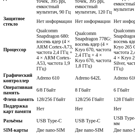
точек, 395 ppi,
точек, 395 ppi,
емкостны
емкостный
емкостный
мультитач
мультитач, 90 Гц
мультитач, 120 Гц
Защитное
Нет информации
Нет информации
Нет инфо
стекло
Qualcomm
Qualcomm
Qualcomm
Snapdragon 680:
Snapdrago
Snapdragon 778G:
восемь ядер (4 ×
восемь яде
восемь ядер (4 ×
ARM Cortex-A73,
Kryo 265 
Процессор
Kryo 670, частота
частота 2,4 ГГц +
частота 2,
2,4 ГГц + 4 ×
4 × ARM Cortex-
4 × Kryo 
Kryo 670, частота
A53, частота 1,9
Silver, час
1,8 ГГц)
ГГц)
ГГц)
Графический
Adreno 610
Adreno 642L
Adreno 61
контроллер
Оперативная
6/8 Гбайт
8 Гбайт
6 Гбайт
память
Флеш-память
128/256 Гбайт
128/256 Гбайт
128 Гбайт
Поддержка
Нет
Нет
Нет
карт памяти
USB Type-
Разъёмы
USB Type-C
USB Type-C
мм
SIM-карты
Две nano-SIM
Две nano-SIM
Две nano-