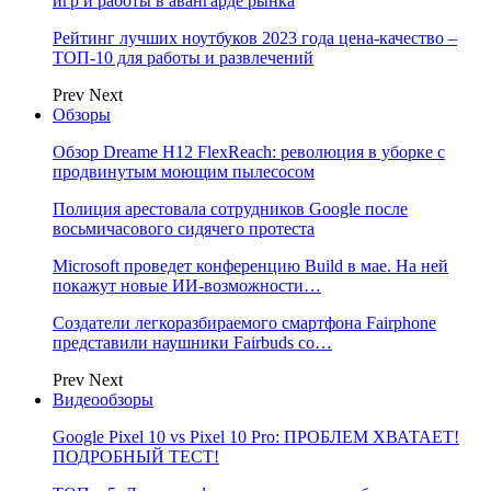
игр и работы в авангарде рынка
Рейтинг лучших ноутбуков 2023 года цена-качество –
ТОП-10 для работы и развлечений
Prev
Next
Обзоры
Обзор Dreame H12 FlexReach: революция в уборке с
продвинутым моющим пылесосом
Полиция арестовала сотрудников Google после
восьмичасового сидячего протеста
Microsoft проведет конференцию Build в мае. На ней
покажут новые ИИ-возможности…
Создатели легкоразбираемого смартфона Fairphone
представили наушники Fairbuds со…
Prev
Next
Видеообзоры
Google Pixel 10 vs Pixel 10 Pro: ПРОБЛЕМ ХВАТАЕТ!
ПОДРОБНЫЙ ТЕСТ!