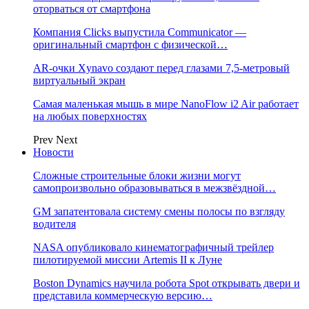
оторваться от смартфона
Компания Clicks выпустила Communicator —
оригинальный смартфон с физической…
AR-очки Xynavo создают перед глазами 7,5-метровый
виртуальный экран
Самая маленькая мышь в мире NanoFlow i2 Air работает
на любых поверхностях
Prev
Next
Новости
Сложные строительные блоки жизни могут
самопроизвольно образовываться в межзвёздной…
GM запатентовала систему смены полосы по взгляду
водителя
NASA опубликовало кинематографичный трейлер
пилотируемой миссии Artemis II к Луне
Boston Dynamics научила робота Spot открывать двери и
представила коммерческую версию…