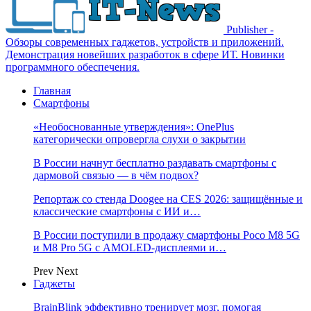
Publisher -
Обзоры современных гаджетов, устройств и приложений.
Демонстрация новейших разработок в сфере ИТ. Новинки
программного обеспечения.
Главная
Смартфоны
«Необоснованные утверждения»: OnePlus
категорически опровергла слухи о закрытии
В России начнут бесплатно раздавать смартфоны с
дармовой связью — в чём подвох?
Репортаж со стенда Doogee на CES 2026: защищённые и
классические смартфоны с ИИ и…
В России поступили в продажу смартфоны Poco M8 5G
и M8 Pro 5G с AMOLED-дисплеями и…
Prev
Next
Гаджеты
BrainBlink эффективно тренирует мозг, помогая