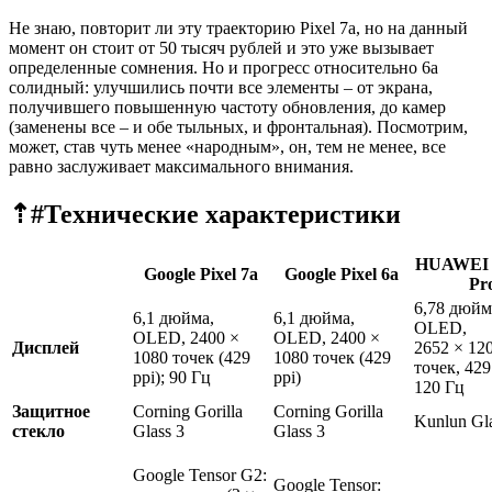
Не знаю, повторит ли эту траекторию Pixel 7a, но на данный
момент он стоит от 50 тысяч рублей и это уже вызывает
определенные сомнения. Но и прогресс относительно 6a
солидный: улучшились почти все элементы – от экрана,
получившего повышенную частоту обновления, до камер
(заменены все – и обе тыльных, и фронтальная). Посмотрим,
может, став чуть менее «народным», он, тем не менее, все
равно заслуживает максимального внимания.
⇡#
Технические характеристики
HUAWEI n
Google Pixel 7a
Google Pixel 6a
Pr
6,78 дюйм
6,1 дюйма,
6,1 дюйма,
OLED,
OLED, 2400 ×
OLED, 2400 ×
Дисплей
2652 × 12
1080 точек (429
1080 точек (429
точек, 429
ppi); 90 Гц
ppi)
120 Гц
Защитное
Corning Gorilla
Corning Gorilla
Kunlun Gl
стекло
Glass 3
Glass 3
Google Tensor G2:
Google Tensor: