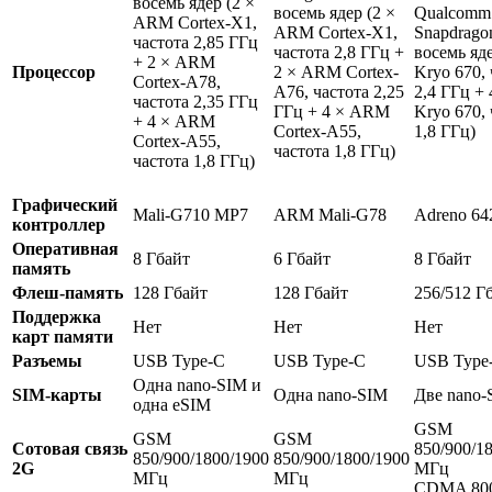
восемь ядер (2 ×
восемь ядер (2 ×
Qualcomm
ARM Cortex-X1,
ARM Cortex-X1,
Snapdrago
частота 2,85 ГГц
частота 2,8 ГГц +
восемь яде
+ 2 × ARM
Процессор
2 × ARM Cortex-
Kryo 670, 
Cortex-A78,
A76, частота 2,25
2,4 ГГц + 
частота 2,35 ГГц
ГГц + 4 × ARM
Kryo 670, 
+ 4 × ARM
Cortex-A55,
1,8 ГГц)
Cortex-A55,
частота 1,8 ГГц)
частота 1,8 ГГц)
Графический
Mali-G710 MP7
ARM Mali-G78
Adreno 64
контроллер
Оперативная
8 Гбайт
6 Гбайт
8 Гбайт
память
Флеш-память
128 Гбайт
128 Гбайт
256/512 Г
Поддержка
Нет
Нет
Нет
карт памяти
Разъемы
USB Type-C
USB Type-C
USB Type
Одна nano-SIM и
SIM-карты
Одна nano-SIM
Две nano-
одна eSIM
GSM
GSM
GSM
Сотовая связь
850/900/1
850/900/1800/1900
850/900/1800/1900
2G
МГц
МГц
МГц
CDMA 80