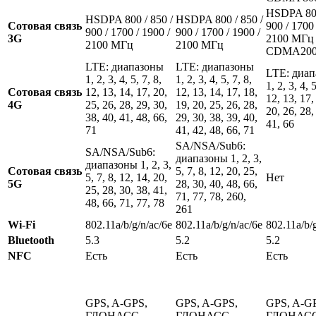
HSDPA 800
HSDPA 800 / 850 /
HSDPA 800 / 850 /
Сотовая связь
900 / 1700 
900 / 1700 / 1900 /
900 / 1700 / 1900 /
3G
2100 МГц
2100 МГц
2100 МГц
CDMA200
LTE: диапазоны
LTE: диапазоны
LTE: диа
1, 2, 3, 4, 5, 7, 8,
1, 2, 3, 4, 5, 7, 8,
1, 2, 3, 4, 5
Сотовая связь
12, 13, 14, 17, 20,
12, 13, 14, 17, 18,
12, 13, 17,
4G
25, 26, 28, 29, 30,
19, 20, 25, 26, 28,
20, 26, 28,
38, 40, 41, 48, 66,
29, 30, 38, 39, 40,
41, 66
71
41, 42, 48, 66, 71
SA/NSA/Sub6:
SA/NSA/Sub6:
диапазоны 1, 2, 3,
диапазоны 1, 2, 3,
Сотовая связь
5, 7, 8, 12, 20, 25,
5, 7, 8, 12, 14, 20,
Нет
5G
28, 30, 40, 48, 66,
25, 28, 30, 38, 41,
71, 77, 78, 260,
48, 66, 71, 77, 78
261
Wi-Fi
802.11a/b/g/n/ac/6e
802.11a/b/g/n/ac/6e
802.11a/b/g
Bluetooth
5.3
5.2
5.2
NFC
Есть
Есть
Есть
GPS, A-GPS,
GPS, A-GPS,
GPS, A-G
ГЛОНАСС,
ГЛОНАСС,
ГЛОНАСС