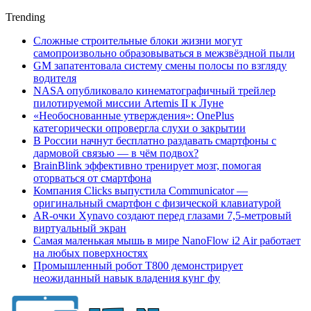
Trending
Сложные строительные блоки жизни могут
самопроизвольно образовываться в межзвёздной пыли
GM запатентовала систему смены полосы по взгляду
водителя
NASA опубликовало кинематографичный трейлер
пилотируемой миссии Artemis II к Луне
«Необоснованные утверждения»: OnePlus
категорически опровергла слухи о закрытии
В России начнут бесплатно раздавать смартфоны с
дармовой связью — в чём подвох?
BrainBlink эффективно тренирует мозг, помогая
оторваться от смартфона
Компания Clicks выпустила Communicator —
оригинальный смартфон с физической клавиатурой
AR-очки Xynavo создают перед глазами 7,5-метровый
виртуальный экран
Самая маленькая мышь в мире NanoFlow i2 Air работает
на любых поверхностях
Промышленный робот Т800 демонстрирует
неожиданный навык владения кунг фу