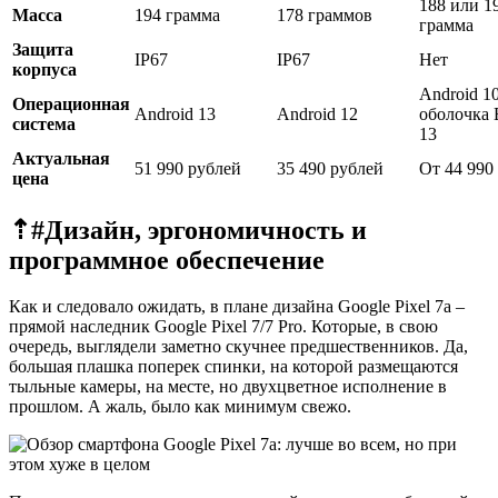
188 или 1
Масса
194 грамма
178 граммов
грамма
Защита
IP67
IP67
Нет
корпуса
Android 10
Операционная
Android 13
Android 12
оболочка
система
13
Актуальная
51 990 рублей
35 490 рублей
От 44 990
цена
⇡#
Дизайн, эргономичность и
программное обеспечение
Как и следовало ожидать, в плане дизайна Google Pixel 7a –
прямой наследник Google Pixel 7/7 Pro. Которые, в свою
очередь, выглядели заметно скучнее предшественников. Да,
большая плашка поперек спинки, на которой размещаются
тыльные камеры, на месте, но двухцветное исполнение в
прошлом. А жаль, было как минимум свежо.