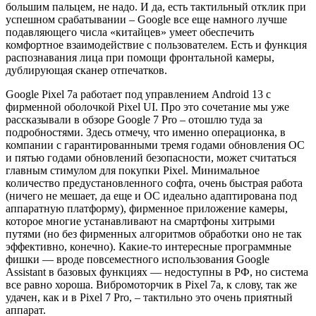
большим пальцем, не надо. И да, есть тактильный отклик при
успешном срабатывании – Google все еще намного лучше
подавляющего числа «китайцев» умеет обеспечить
комфортное взаимодействие с пользователем. Есть и функция
распознавания лица при помощи фронтальной камеры,
дублирующая сканер отпечатков.
Google Pixel 7a работает под управлением Android 13 c
фирменной оболочкой Pixel UI. Про это сочетание мы уже
рассказывали в обзоре Google 7 Pro – отошлю туда за
подробностями. Здесь отмечу, что именно операционка, в
компании с гарантированными тремя годами обновления ОС
и пятью годами обновлений безопасности, может считаться
главным стимулом для покупки Pixel. Минимальное
количество предустановленного софта, очень быстрая работа
(ничего не мешает, да еще и ОС идеально адаптирована под
аппаратную платформу), фирменное приложение камеры,
которое многие устанавливают на смартфоны хитрыми
путями (но без фирменных алгоритмов обработки оно не так
эффективно, конечно). Какие-то интересные программные
фишки — вроде повсеместного использования Google
Assistant в базовых функциях — недоступны в РФ, но система
все равно хороша. Вибромоторчик в Pixel 7a, к слову, так же
удачен, как и в Pixel 7 Pro, – тактильно это очень приятный
аппарат.