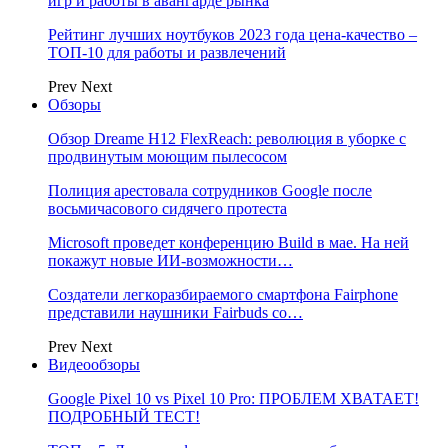
игр и работы в авангарде рынка
Рейтинг лучших ноутбуков 2023 года цена-качество –
ТОП-10 для работы и развлечений
Prev
Next
Обзоры
Обзор Dreame H12 FlexReach: революция в уборке с
продвинутым моющим пылесосом
Полиция арестовала сотрудников Google после
восьмичасового сидячего протеста
Microsoft проведет конференцию Build в мае. На ней
покажут новые ИИ-возможности…
Создатели легкоразбираемого смартфона Fairphone
представили наушники Fairbuds со…
Prev
Next
Видеообзоры
Google Pixel 10 vs Pixel 10 Pro: ПРОБЛЕМ ХВАТАЕТ!
ПОДРОБНЫЙ ТЕСТ!