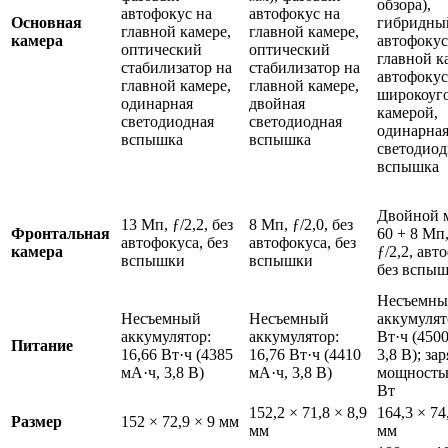
обзора),
автофокус на
автофокус на
Основная
гибридны
главной камере,
главной камере,
камера
автофокус
оптический
оптический
главной к
стабилизатор на
стабилизатор на
автофокус
главной камере,
главной камере,
широкоуг
одинарная
двойная
камерой,
светодиодная
светодиодная
одинарна
вспышка
вспышка
светодиод
вспышка
Двойной м
13 Мп, ƒ/2,2, без
8 Мп, ƒ/2,0, без
Фронтальная
60 + 8 Мп,
автофокуса, без
автофокуса, без
камера
ƒ/2,2, авт
вспышки
вспышки
без вспы
Несъемн
Несъемный
Несъемный
аккумулят
аккумулятор:
аккумулятор:
Вт·ч (450
Питание
16,66 Вт·ч (4385
16,76 Вт·ч (4410
3,8 В); за
мА·ч, 3,8 В)
мА·ч, 3,8 В)
мощность
Вт
152,2 × 71,8 × 8,9
164,3 × 74
Размер
152 × 72,9 × 9 мм
мм
мм