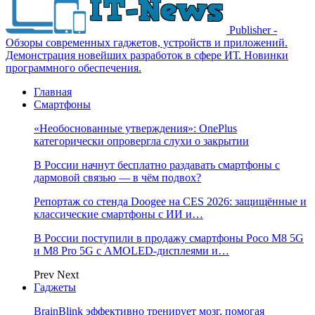
Publisher -
Обзоры современных гаджетов, устройств и приложений.
Демонстрация новейших разработок в сфере ИТ. Новинки
программного обеспечения.
Главная
Смартфоны
«Необоснованные утверждения»: OnePlus
категорически опровергла слухи о закрытии
В России начнут бесплатно раздавать смартфоны с
дармовой связью — в чём подвох?
Репортаж со стенда Doogee на CES 2026: защищённые и
классические смартфоны с ИИ и…
В России поступили в продажу смартфоны Poco M8 5G
и M8 Pro 5G с AMOLED-дисплеями и…
Prev
Next
Гаджеты
BrainBlink эффективно тренирует мозг, помогая