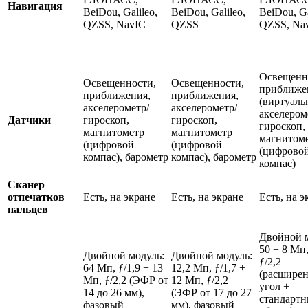
Навигация
BeiDou, Galileo,
BeiDou, Galileo,
BeiDou, Ga
QZSS, NavIC
QZSS
QZSS, Na
Освещенн
Освещенности,
Освещенности,
приближе
приближения,
приближения,
(виртуаль
акселерометр/
акселерометр/
акселером
Датчики
гироскоп,
гироскоп,
гироскоп,
магнитометр
магнитометр
магнитом
(цифровой
(цифровой
(цифрово
компас), барометр
компас), барометр
компас)
Сканер
отпечатков
Есть, на экране
Есть, на экране
Есть, на э
пальцев
Двойной м
50 + 8 Мп,
Двойной модуль:
Двойной модуль:
ƒ/2,2
64 Мп, ƒ/1,9 + 13
12,2 Мп, ƒ/1,7 +
(расшире
Мп, ƒ/2,2 (ЭФР от
12 Мп, ƒ/2,2
угол +
14 до 26 мм),
(ЭФР от 17 до 27
стандартн
фазовый
мм), фазовый