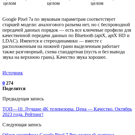
Google Pixel 7a по звуковым параметрам соответствует
старшей модели: аналогового разъема нет, но с беспроводной
передачей данных порядок — есть все ключевые профили для
качественной передачи данных по Bluetooth (aptX, aptX HD и
LDAC). Имеются и стереодинамики — вместе с
расположенным на нижней грани выделенным работает
также разговорный, схема стандартная (пусть и без вывода
звука на верхнюю грань). Качество звука хорошее.
Источник
0
274
Поделится
Предыдущая запись
ТОП—10. Лучшие 4K телевизоры. Цена — Качество. Октябрь
2023 года. Рейтинг!
Следующая запись
Обзор смартфона Google Pixel 7 Pro: главный андроид