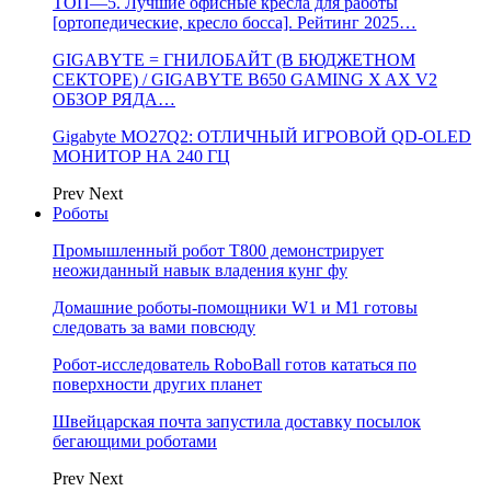
ТОП—5. Лучшие офисные кресла для работы
[ортопедические, кресло босса]. Рейтинг 2025…
GIGABYTE = ГНИЛОБАЙТ (В БЮДЖЕТНОМ
СЕКТОРЕ) / GIGABYTE B650 GAMING X AX V2
ОБЗОР РЯДА…
Gigabyte MO27Q2: ОТЛИЧНЫЙ ИГРОВОЙ QD-OLED
МОНИТОР НА 240 ГЦ
Prev
Next
Роботы
Промышленный робот Т800 демонстрирует
неожиданный навык владения кунг фу
Домашние роботы-помощники W1 и M1 готовы
следовать за вами повсюду
Робот-исследователь RoboBall готов кататься по
поверхности других планет
Швейцарская почта запустила доставку посылок
бегающими роботами
Prev
Next