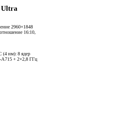
Ultra
ение 2960×1848
оотношение 16:10,
(4 нм): 8 ядер
x-A715 + 2×2,8 ГГц