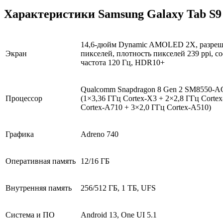
Характеристики Samsung Galaxy Tab S9 
14,6-дюйм Dynamic AMOLED 2X, разреш
Экран
пикселей, плотность пикселей 239 ppi, с
частота 120 Гц, HDR10+
Qualcomm Snapdragon 8 Gen 2 SM8550-AC 
Процессор
(1×3,36 ГГц Cortex-X3 + 2×2,8 ГГц Corte
Cortex-A710 + 3×2,0 ГГц Cortex-A510)
Графика
Adreno 740
Оперативная память
12/16 ГБ
Внутренняя память
256/512 ГБ, 1 ТБ, UFS
Система и ПО
Android 13, One UI 5.1