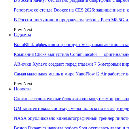
В России начнут бесплатно раздавать смартфоны с дармо
Репортаж со стенда Doogee на CES 2026: защищённые и
В России поступили в продажу смартфоны Poco M8 5G
Prev
Next
Гаджеты
BrainBlink эффективно тренирует мозг, помогая оторвать
Компания Clicks выпустила Communicator — оригинальн
AR-очки Xynavo создают перед глазами 7,5-метровый ви
Самая маленькая мышь в мире NanoFlow i2 Air работает 
Prev
Next
Новости
Сложные строительные блоки жизни могут самопроизвол
GM запатентовала систему смены полосы по взгляду вод
NASA опубликовало кинематографичный трейлер пилотир
Boston Dynamics научила робота Spot открывать двери 