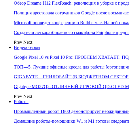
Обзор Dreame H12 FlexReach: революция в уборке с пр
Полиция арестовала сотрудников Google после восьмичас
Microsoft проведет конференцию Build в мае. На ней п
Создатели легкоразбираемого смартфона Fairphone предс
Prev
Next
Видеообзоры
Google Pixel 10 vs Pixel 10 Pro: ПРОБЛЕМ ХВАТАЕТ!
ТОП—5. Лучшие офисные кресла для работы [ортопедичес
GIGABYTE = ГНИЛОБАЙТ (В БЮДЖЕТНОМ СЕКТОРЕ)
Gigabyte MO27Q2: ОТЛИЧНЫЙ ИГРОВОЙ QD-OLED М
Prev
Next
Роботы
Промышленный робот Т800 демонстрирует неожиданный 
Домашние роботы-помощники W1 и M1 готовы следовать