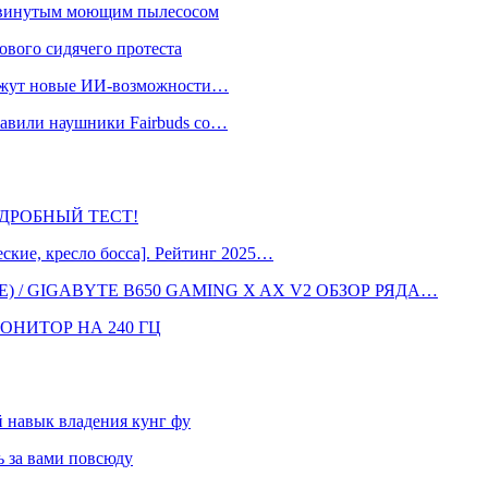
одвинутым моющим пылесосом
ового сидячего протеста
окажут новые ИИ-возможности…
тавили наушники Fairbuds со…
 ПОДРОБНЫЙ ТЕСТ!
кие, кресло босса]. Рейтинг 2025…
 / GIGABYTE B650 GAMING X AX V2 ОБЗОР РЯДА…
ОНИТОР НА 240 ГЦ
навык владения кунг фу
 за вами повсюду