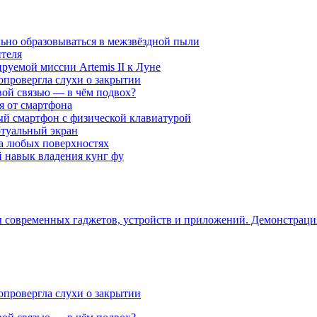
ьно образовываться в межзвёздной пыли
ителя
уемой миссии Artemis II к Луне
опровергла слухи о закрытии
вой связью — в чём подвох?
ся от смартфона
ый смартфон с физической клавиатурой
ртуальный экран
на любых поверхностях
навык владения кунг фу
ры современных гаджетов, устройств и приложений. Демонстрац
опровергла слухи о закрытии