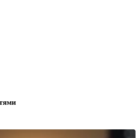
стями