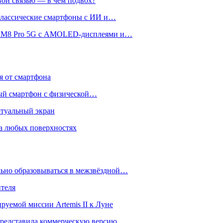
вой связью — в чём подвох?
 классические смартфоны с ИИ и…
 и M8 Pro 5G с AMOLED-дисплеями и…
ся от смартфона
ый смартфон с физической…
ртуальный экран
на любых поверхностях
ьно образовываться в межзвёздной…
ителя
уемой миссии Artemis II к Луне
и представила коммерческую версию…