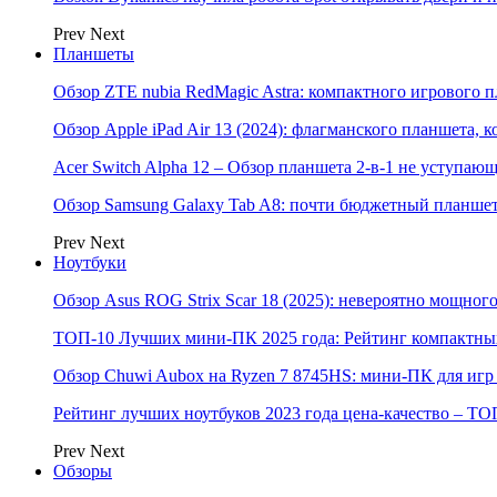
Prev
Next
Планшеты
Обзор ZTE nubia RedMagic Astra: компактного игрового п
Обзор Apple iPad Air 13 (2024): флагманского планшета,
Acer Switch Alpha 12 – Обзор планшета 2-в-1 не уступаю
Обзор Samsung Galaxy Tab A8: почти бюджетный планшет
Prev
Next
Ноутбуки
Обзор Asus ROG Strix Scar 18 (2025): невероятно мощног
ТОП-10 Лучших мини-ПК 2025 года: Рейтинг компактных
Обзор Chuwi Aubox на Ryzen 7 8745HS: мини-ПК для игр 
Рейтинг лучших ноутбуков 2023 года цена-качество – ТО
Prev
Next
Обзоры