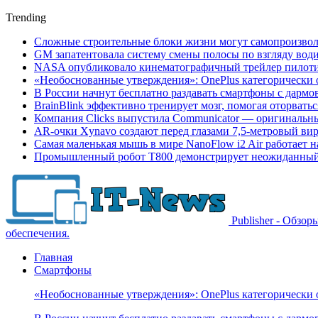
Trending
Сложные строительные блоки жизни могут самопроизвол
GM запатентовала систему смены полосы по взгляду вод
NASA опубликовало кинематографичный трейлер пилотир
«Необоснованные утверждения»: OnePlus категорически 
В России начнут бесплатно раздавать смартфоны с дармо
BrainBlink эффективно тренирует мозг, помогая оторвать
Компания Clicks выпустила Communicator — оригинальн
AR-очки Xynavo создают перед глазами 7,5-метровый ви
Самая маленькая мышь в мире NanoFlow i2 Air работает 
Промышленный робот Т800 демонстрирует неожиданный 
Publisher - Обзо
обеспечения.
Главная
Смартфоны
«Необоснованные утверждения»: OnePlus категорически 