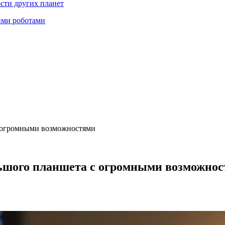
ости других планет
ими роботами
 с огромными возможностями
ольшого планшета с огромными возможно