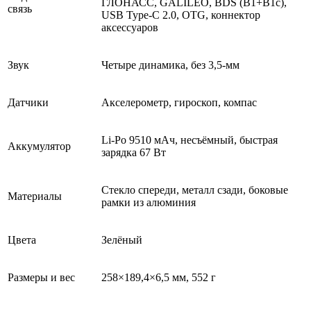
ГЛОНАСС, GALILEO, BDS (B1+B1c),
связь
USB Type-C 2.0, OTG, коннектор
аксессуаров
Звук
Четыре динамика, без 3,5-мм
Датчики
Акселерометр, гироскоп, компас
Li-Po 9510 мАч, несъёмный, быстрая
Аккумулятор
зарядка 67 Вт
Стекло спереди, металл сзади, боковые
Материалы
рамки из алюминия
Цвета
Зелёный
Размеры и вес
258×189,4×6,5 мм, 552 г