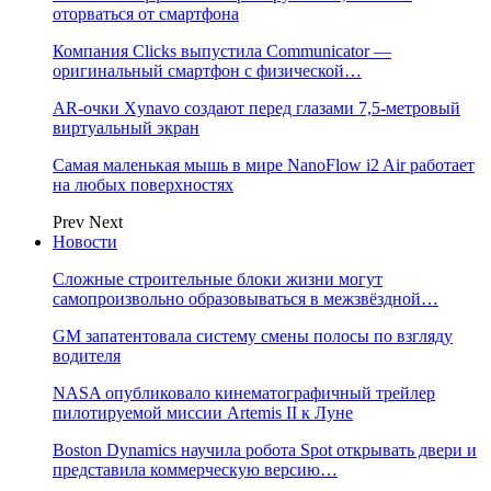
оторваться от смартфона
Компания Clicks выпустила Communicator —
оригинальный смартфон с физической…
AR-очки Xynavo создают перед глазами 7,5-метровый
виртуальный экран
Самая маленькая мышь в мире NanoFlow i2 Air работает
на любых поверхностях
Prev
Next
Новости
Сложные строительные блоки жизни могут
самопроизвольно образовываться в межзвёздной…
GM запатентовала систему смены полосы по взгляду
водителя
NASA опубликовало кинематографичный трейлер
пилотируемой миссии Artemis II к Луне
Boston Dynamics научила робота Spot открывать двери и
представила коммерческую версию…