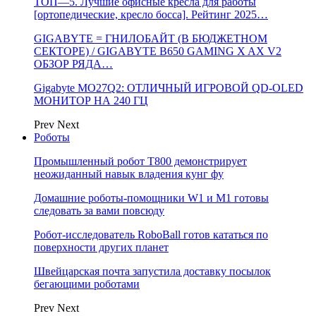
ТОП—5. Лучшие офисные кресла для работы
[ортопедические, кресло босса]. Рейтинг 2025…
GIGABYTE = ГНИЛОБАЙТ (В БЮДЖЕТНОМ
СЕКТОРЕ) / GIGABYTE B650 GAMING X AX V2
ОБЗОР РЯДА…
Gigabyte MO27Q2: ОТЛИЧНЫЙ ИГРОВОЙ QD-OLED
МОНИТОР НА 240 ГЦ
Prev
Next
Роботы
Промышленный робот Т800 демонстрирует
неожиданный навык владения кунг фу
Домашние роботы-помощники W1 и M1 готовы
следовать за вами повсюду
Робот-исследователь RoboBall готов кататься по
поверхности других планет
Швейцарская почта запустила доставку посылок
бегающими роботами
Prev
Next