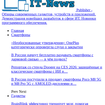
Publisher -
Обзоры современных гаджетов, устройств и приложений.
Демонстрация новейших разработок в сфере ИТ. Новинки
программного обеспечения.
Главная
Смартфоны
«Необоснованные утверждения»: OnePlus
категорически опровергла слухи о закрытии
В России начнут бесплатно раздавать смартфоны с
дармовой связью — в чём подвох?
Репортаж со стенда Doogee на CES 2026: защищённые и
классические смартфоны с ИИ и…
В России поступили в продажу смартфоны Poco M8 5G
и M8 Pro 5G с AMOLED-дисплеями и…
Prev
Next
Гаджеты
BrainBlink эффективно тренирует мозг, помогая