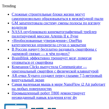
Trending
Сложные строительные блоки жизни могут
самопроизвольно образовываться в межзвёздной пыли
GM запатентовала систему смены полосы по взгляду
водителя
NASA опубликовало кинематографичный трейлер
пилотируемой миссии Artemis II к Луне
«Необоснованные утверждения»: OnePlus
категорически опровергла слухи о закрытии
В России начнут бесплатно раздавать смартфоны с
дармовой связью — в чём подвох?
BrainBlink эффективно тренирует мозг, помогая
оторваться от смартфона
Компания Clicks выпустила Communicator —
оригинальный смартфон с физической клавиатурой
AR-очки Xynavo создают перед глазами 7,5-метровый
виртуальный экран
Самая маленькая мышь в мире NanoFlow i2 Air работает
на любых поверхностях
Промышленный робот Т800 демонстрирует
неожиданный навык владения кунг фу