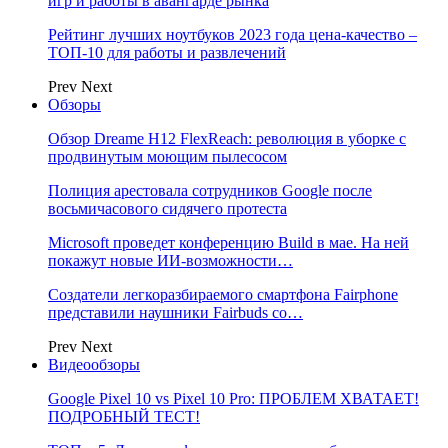
игр и работы в авангарде рынка
Рейтинг лучших ноутбуков 2023 года цена-качество –
ТОП-10 для работы и развлечений
Prev
Next
Обзоры
Обзор Dreame H12 FlexReach: революция в уборке с
продвинутым моющим пылесосом
Полиция арестовала сотрудников Google после
восьмичасового сидячего протеста
Microsoft проведет конференцию Build в мае. На ней
покажут новые ИИ-возможности…
Создатели легкоразбираемого смартфона Fairphone
представили наушники Fairbuds со…
Prev
Next
Видеообзоры
Google Pixel 10 vs Pixel 10 Pro: ПРОБЛЕМ ХВАТАЕТ!
ПОДРОБНЫЙ ТЕСТ!