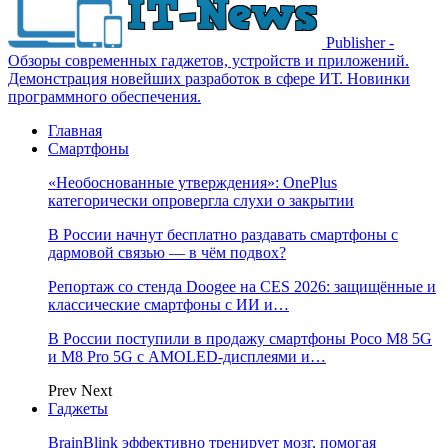
Publisher -
Обзоры современных гаджетов, устройств и приложений.
Демонстрация новейших разработок в сфере ИТ. Новинки
программного обеспечения.
Главная
Смартфоны
«Необоснованные утверждения»: OnePlus
категорически опровергла слухи о закрытии
В России начнут бесплатно раздавать смартфоны с
дармовой связью — в чём подвох?
Репортаж со стенда Doogee на CES 2026: защищённые и
классические смартфоны с ИИ и…
В России поступили в продажу смартфоны Poco M8 5G
и M8 Pro 5G с AMOLED-дисплеями и…
Prev
Next
Гаджеты
BrainBlink эффективно тренирует мозг, помогая