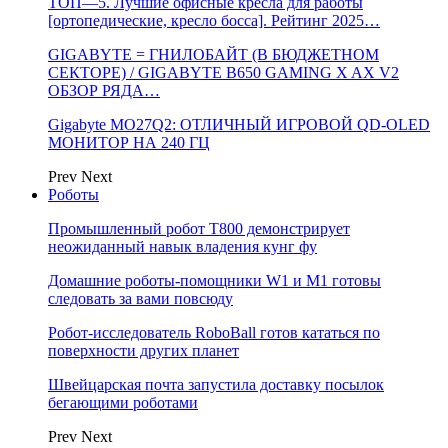
ТОП—5. Лучшие офисные кресла для работы
[ортопедические, кресло босса]. Рейтинг 2025…
GIGABYTE = ГНИЛОБАЙТ (В БЮДЖЕТНОМ
СЕКТОРЕ) / GIGABYTE B650 GAMING X AX V2
ОБЗОР РЯДА…
Gigabyte MO27Q2: ОТЛИЧНЫЙ ИГРОВОЙ QD-OLED
МОНИТОР НА 240 ГЦ
Prev
Next
Роботы
Промышленный робот Т800 демонстрирует
неожиданный навык владения кунг фу
Домашние роботы-помощники W1 и M1 готовы
следовать за вами повсюду
Робот-исследователь RoboBall готов кататься по
поверхности других планет
Швейцарская почта запустила доставку посылок
бегающими роботами
Prev
Next