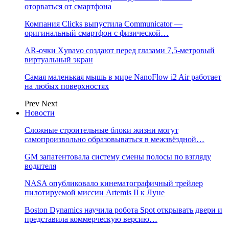
оторваться от смартфона
Компания Clicks выпустила Communicator —
оригинальный смартфон с физической…
AR-очки Xynavo создают перед глазами 7,5-метровый
виртуальный экран
Самая маленькая мышь в мире NanoFlow i2 Air работает
на любых поверхностях
Prev
Next
Новости
Сложные строительные блоки жизни могут
самопроизвольно образовываться в межзвёздной…
GM запатентовала систему смены полосы по взгляду
водителя
NASA опубликовало кинематографичный трейлер
пилотируемой миссии Artemis II к Луне
Boston Dynamics научила робота Spot открывать двери и
представила коммерческую версию…