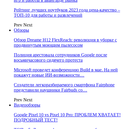
игр и работы в авангарде рынка
Рейтинг лучших ноутбуков 2023 года цена-качество –
ТОП-10 для работы и развлечений
Prev
Next
Обзоры
Обзор Dreame H12 FlexReach: революция в уборке с
продвинутым моющим пылесосом
Полиция арестовала сотрудников Google после
восьмичасового сидячего протеста
Microsoft проведет конференцию Build в мае. На ней
покажут новые ИИ-возможности…
Создатели легкоразбираемого смартфона Fairphone
представили наушники Fairbuds со…
Prev
Next
Видеообзоры
Google Pixel 10 vs Pixel 10 Pro: ПРОБЛЕМ ХВАТАЕТ!
ПОДРОБНЫЙ ТЕСТ!