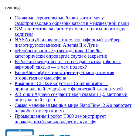
Trending
Сложные строительные блоки жизни могут
самопроизвольно образовываться в межзвёздной пыли
GM запатентовала систему смены полосы по взгляду
водителя
NASA опубликовало кинематографичный трейлер
пилотируемой миссии Artemis II к Луне
«Необоснованные утверждения»: OnePlus
категорически опровергла слухи о закрытии
В России начнут бесплатно раздавать смартфоны с
дармовой связью — в чём подвох?
BrainBlink эффективно тренирует мозг, помогая
оторваться от смартфона
Компания Clicks выпустила Communicator —
оригинальный смартфон с физической клавиатурой
AR-очки Xynavo создают перед глазами 7,5-метровый
виртуальный экран
Самая маленькая мышь в мире NanoFlow i2 Air работает
на любых поверхностях
Промышленный робот Т800 демонстрирует
неожиданный навык владения кунг фу