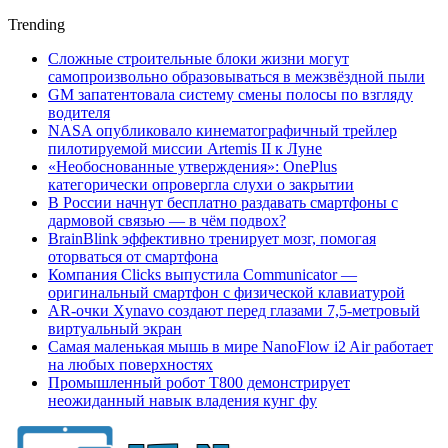
Trending
Сложные строительные блоки жизни могут
самопроизвольно образовываться в межзвёздной пыли
GM запатентовала систему смены полосы по взгляду
водителя
NASA опубликовало кинематографичный трейлер
пилотируемой миссии Artemis II к Луне
«Необоснованные утверждения»: OnePlus
категорически опровергла слухи о закрытии
В России начнут бесплатно раздавать смартфоны с
дармовой связью — в чём подвох?
BrainBlink эффективно тренирует мозг, помогая
оторваться от смартфона
Компания Clicks выпустила Communicator —
оригинальный смартфон с физической клавиатурой
AR-очки Xynavo создают перед глазами 7,5-метровый
виртуальный экран
Самая маленькая мышь в мире NanoFlow i2 Air работает
на любых поверхностях
Промышленный робот Т800 демонстрирует
неожиданный навык владения кунг фу