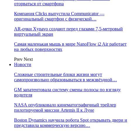
оторваться от смартфона
Компания Clicks выпустила Communicator —
оригинальный смартфон с физической…
AR-очки Xynavo создают перед глазами 7,5-метровый
виртуальный экран
Самая маленькая мышь в мире NanoFlow i2 Air работает
на любых поверхностях
Prev
Next
Новости
Сложные строительные блоки жизни могут
самопроизвольно образовываться в межзвёздной…
GM запатентовала систему смены полосы по взгляду
водителя
NASA опубликовало кинематографичный трейлер
пилотируемой миссии Artemis II к Луне
Boston Dynamics научила робота Spot открывать двери и
представила коммерческую версию…