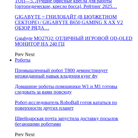
ТОП—5. Лучшие офисные кресла для работы
[ортопедические, кресло босса]. Рейтинг 2025…
GIGABYTE = ГНИЛОБАЙТ (В БЮДЖЕТНОМ
СЕКТОРЕ) / GIGABYTE B650 GAMING X AX V2
ОБЗОР РЯДА…
Gigabyte MO27Q2: ОТЛИЧНЫЙ ИГРОВОЙ QD-OLED
МОНИТОР НА 240 ГЦ
Prev
Next
Роботы
Промышленный робот Т800 демонстрирует
неожиданный навык владения кунг фу
Домашние роботы-помощники W1 и M1 готовы
следовать за вами повсюду
Робот-исследователь RoboBall готов кататься по
поверхности других планет
Швейцарская почта запустила доставку посылок
бегающими роботами
Prev
Next