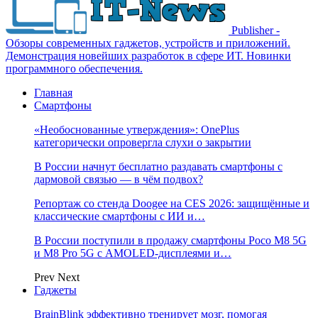
Publisher -
Обзоры современных гаджетов, устройств и приложений.
Демонстрация новейших разработок в сфере ИТ. Новинки
программного обеспечения.
Главная
Смартфоны
«Необоснованные утверждения»: OnePlus
категорически опровергла слухи о закрытии
В России начнут бесплатно раздавать смартфоны с
дармовой связью — в чём подвох?
Репортаж со стенда Doogee на CES 2026: защищённые и
классические смартфоны с ИИ и…
В России поступили в продажу смартфоны Poco M8 5G
и M8 Pro 5G с AMOLED-дисплеями и…
Prev
Next
Гаджеты
BrainBlink эффективно тренирует мозг, помогая