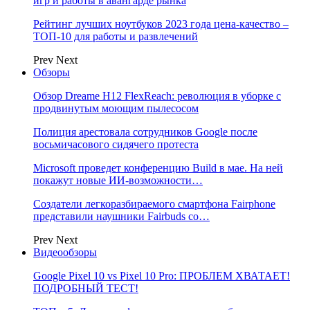
игр и работы в авангарде рынка
Рейтинг лучших ноутбуков 2023 года цена-качество –
ТОП-10 для работы и развлечений
Prev
Next
Обзоры
Обзор Dreame H12 FlexReach: революция в уборке с
продвинутым моющим пылесосом
Полиция арестовала сотрудников Google после
восьмичасового сидячего протеста
Microsoft проведет конференцию Build в мае. На ней
покажут новые ИИ-возможности…
Создатели легкоразбираемого смартфона Fairphone
представили наушники Fairbuds со…
Prev
Next
Видеообзоры
Google Pixel 10 vs Pixel 10 Pro: ПРОБЛЕМ ХВАТАЕТ!
ПОДРОБНЫЙ ТЕСТ!