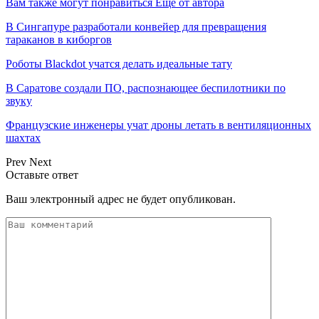
Вам также могут понравиться
Еще от автора
В Сингапуре разработали конвейер для превращения
тараканов в киборгов
Роботы Blackdot учатся делать идеальные тату
В Саратове создали ПО, распознающее беспилотники по
звуку
Французские инженеры учат дроны летать в вентиляционных
шахтах
Prev
Next
Оставьте ответ
Ваш электронный адрес не будет опубликован.