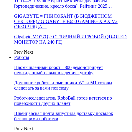
ТОП—5. Лучшие офисные кресла для работы
[ортопедические, кресло босса]. Рейтинг 2025…
GIGABYTE = ГНИЛОБАЙТ (В БЮДЖЕТНОМ
СЕКТОРЕ) / GIGABYTE B650 GAMING X AX V2
ОБЗОР РЯДА…
Gigabyte MO27Q2: ОТЛИЧНЫЙ ИГРОВОЙ QD-OLED
МОНИТОР НА 240 ГЦ
Prev
Next
Роботы
Промышленный робот Т800 демонстрирует
неожиданный навык владения кунг фу
Домашние роботы-помощники W1 и M1 готовы
следовать за вами повсюду
Робот-исследователь RoboBall готов кататься по
поверхности других планет
Швейцарская почта запустила доставку посылок
бегающими роботами
Prev
Next