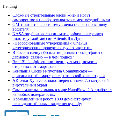
Trending
Сложные строительные блоки жизни могут
самопроизвольно образовываться в межзвёздной пыли
GM запатентовала систему смены полосы по взгляду
водителя
NASA опубликовало кинематографичный трейлер
пилотируемой миссии Artemis II к Луне
«Необоснованные утверждения»: OnePlus
категорически опровергла слухи о закрытии
В России начнут бесплатно раздавать смартфоны с
дармовой связью — в чём подвох?
BrainBlink эффективно тренирует мозг, помогая
оторваться от смартфона
Компания Clicks выпустила Communicator —
оригинальный смартфон с физической клавиатурой
AR-очки Xynavo создают перед глазами 7,5-метровый
виртуальный экран
Самая маленькая мышь в мире NanoFlow i2 Air работает
на любых поверхностях
Промышленный робот Т800 демонстрирует
неожиданный навык владения кунг фу