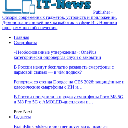
Publisher -
Обзоры современных гаджетов, устройств и приложений.
Демонстрация новейших разработок в сфере ИТ. Новинки
программного обеспечения.
Главная
Смартфоны
«Необоснованные утверждения»: OnePlus
категорически опровергла слухи о закрытии
В России начнут бесплатно раздавать смартфоны с
дармовой связью — в чём подвох?
Репортаж со стенда Doogee на CES 2026: защищённые и
классические смартфоны с ИИ и…
В России поступили в продажу смартфоны Poco M8 5G
и M8 Pro 5G с AMOLED-дисплеями и…
Prev
Next
Гаджеты
BrainBlink эффективно тренирует мозг, помогая