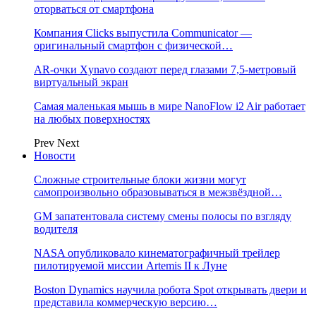
оторваться от смартфона
Компания Clicks выпустила Communicator —
оригинальный смартфон с физической…
AR-очки Xynavo создают перед глазами 7,5-метровый
виртуальный экран
Самая маленькая мышь в мире NanoFlow i2 Air работает
на любых поверхностях
Prev
Next
Новости
Сложные строительные блоки жизни могут
самопроизвольно образовываться в межзвёздной…
GM запатентовала систему смены полосы по взгляду
водителя
NASA опубликовало кинематографичный трейлер
пилотируемой миссии Artemis II к Луне
Boston Dynamics научила робота Spot открывать двери и
представила коммерческую версию…