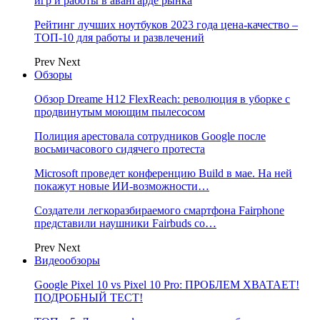
игр и работы в авангарде рынка
Рейтинг лучших ноутбуков 2023 года цена-качество –
ТОП-10 для работы и развлечений
Prev
Next
Обзоры
Обзор Dreame H12 FlexReach: революция в уборке с
продвинутым моющим пылесосом
Полиция арестовала сотрудников Google после
восьмичасового сидячего протеста
Microsoft проведет конференцию Build в мае. На ней
покажут новые ИИ-возможности…
Создатели легкоразбираемого смартфона Fairphone
представили наушники Fairbuds со…
Prev
Next
Видеообзоры
Google Pixel 10 vs Pixel 10 Pro: ПРОБЛЕМ ХВАТАЕТ!
ПОДРОБНЫЙ ТЕСТ!