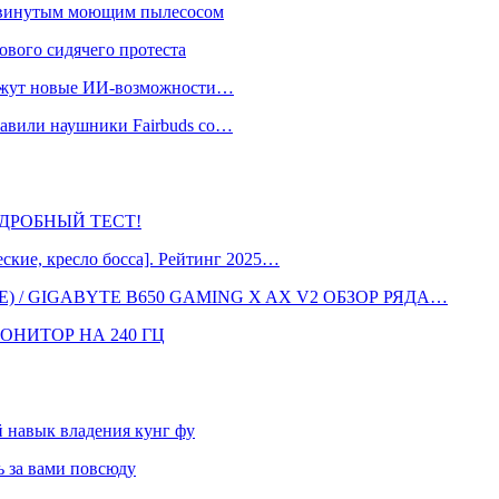
одвинутым моющим пылесосом
ового сидячего протеста
окажут новые ИИ-возможности…
тавили наушники Fairbuds со…
 ПОДРОБНЫЙ ТЕСТ!
кие, кресло босса]. Рейтинг 2025…
 / GIGABYTE B650 GAMING X AX V2 ОБЗОР РЯДА…
ОНИТОР НА 240 ГЦ
навык владения кунг фу
 за вами повсюду