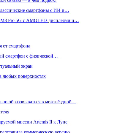
вой связью — в чём подвох?
 классические смартфоны с ИИ и…
 и M8 Pro 5G с AMOLED-дисплеями и…
ся от смартфона
ый смартфон с физической…
ртуальный экран
на любых поверхностях
ьно образовываться в межзвёздной…
ителя
уемой миссии Artemis II к Луне
и представила коммерческую версию…