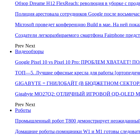
Обзор Dreame H12 FlexReach: революция в уборке с пр
Полиция арестовала сотрудников Google после восьмичас
Microsoft проведет конференцию Build в мае. На ней п
Создатели легкоразбираемого смартфона Fairphone предс
Prev
Next
Видеообзоры
Google Pixel 10 vs Pixel 10 Pro: ПРОБЛЕМ ХВАТАЕТ!
ТОП—5. Лучшие офисные кресла для работы [ортопедичес
GIGABYTE = ГНИЛОБАЙТ (В БЮДЖЕТНОМ СЕКТОРЕ)
Gigabyte MO27Q2: ОТЛИЧНЫЙ ИГРОВОЙ QD-OLED М
Prev
Next
Роботы
Промышленный робот Т800 демонстрирует неожиданный 
Домашние роботы-помощники W1 и M1 готовы следовать