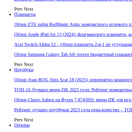
Prev
Next
Планшеты
Обзор ZTE nubia RedMagic Astra: компактного игрового п
Обзор Apple iPad Air 13 (2024): флагманского планшета,
Acer Switch Alpha 12 – Обзор планшета 2-в-1 не уступаю
Обзор Samsung Galaxy Tab A8: почти бюджетный планшет
Prev
Next
Ноутбуки
Обзор Asus ROG Strix Scar 18 (2025): невероятно мощног
ТОП-10 Лучших мини-ПК 2025 года: Рейтинг компактных
Обзор Chuwi Aubox на Ryzen 7 8745HS: мини-ПК для игр 
Рейтинг лучших ноутбуков 2023 года цена-качество – ТО
Prev
Next
Обзоры