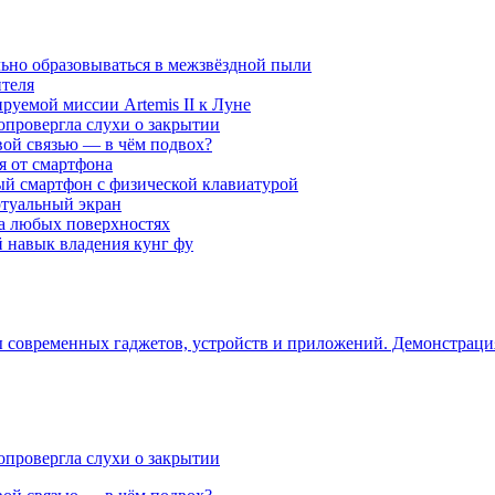
ьно образовываться в межзвёздной пыли
ителя
уемой миссии Artemis II к Луне
опровергла слухи о закрытии
вой связью — в чём подвох?
ся от смартфона
ый смартфон с физической клавиатурой
ртуальный экран
на любых поверхностях
навык владения кунг фу
ры современных гаджетов, устройств и приложений. Демонстрац
опровергла слухи о закрытии