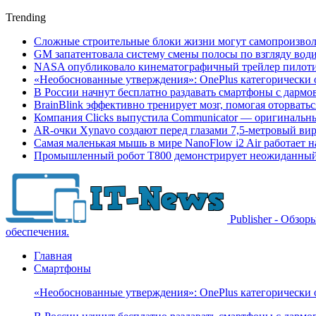
Trending
Сложные строительные блоки жизни могут самопроизвол
GM запатентовала систему смены полосы по взгляду вод
NASA опубликовало кинематографичный трейлер пилотир
«Необоснованные утверждения»: OnePlus категорически 
В России начнут бесплатно раздавать смартфоны с дармо
BrainBlink эффективно тренирует мозг, помогая оторвать
Компания Clicks выпустила Communicator — оригинальн
AR-очки Xynavo создают перед глазами 7,5-метровый ви
Самая маленькая мышь в мире NanoFlow i2 Air работает 
Промышленный робот Т800 демонстрирует неожиданный 
Publisher - Обзо
обеспечения.
Главная
Смартфоны
«Необоснованные утверждения»: OnePlus категорически 