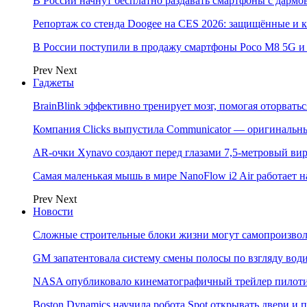
В России начнут бесплатно раздавать смартфоны с дармо
Репортаж со стенда Doogee на CES 2026: защищённые и
В России поступили в продажу смартфоны Poco M8 5G
Prev
Next
Гаджеты
BrainBlink эффективно тренирует мозг, помогая оторвать
Компания Clicks выпустила Communicator — оригинальн
AR-очки Xynavo создают перед глазами 7,5-метровый ви
Самая маленькая мышь в мире NanoFlow i2 Air работает 
Prev
Next
Новости
Сложные строительные блоки жизни могут самопроизвол
GM запатентовала систему смены полосы по взгляду вод
NASA опубликовало кинематографичный трейлер пилотир
Boston Dynamics научила робота Spot открывать двери 