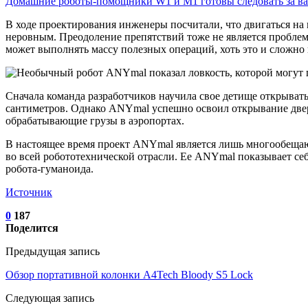
Домашние роботы-помощники W1 и M1 готовы следовать за 
В ходе проектирования инженеры посчитали, что двигаться на 
неровным. Преодоление препятствий тоже не является проблемо
может выполнять массу полезных операций, хоть это и сложно 
Сначала команда разработчиков научила свое детище открыват
сантиметров. Однако ANYmal успешно освоил открывание двере
обрабатывающие грузы в аэропортах.
В настоящее время проект ANYmal является лишь многообещающ
во всей робототехнической отрасли. Ее ANYmal показывает се
робота-гуманоида.
Источник
0
187
Поделится
Предыдущая запись
Обзор портативной колонки A4Tech Bloody S5 Lock
Следующая запись