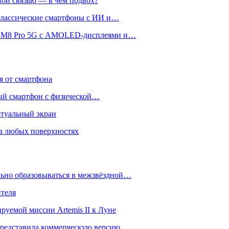
вой связью — в чём подвох?
 классические смартфоны с ИИ и…
 и M8 Pro 5G с AMOLED-дисплеями и…
ся от смартфона
ый смартфон с физической…
ртуальный экран
на любых поверхностях
ьно образовываться в межзвёздной…
ителя
уемой миссии Artemis II к Луне
и представила коммерческую версию…