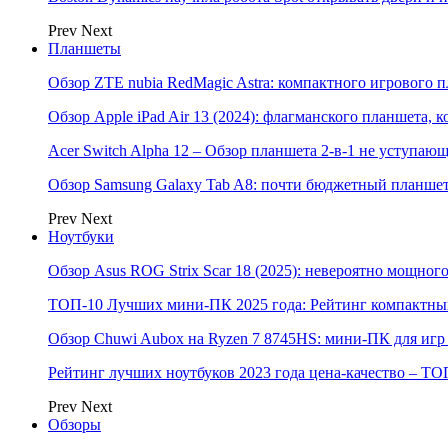
Prev
Next
Планшеты
Обзор ZTE nubia RedMagic Astra: компактного игрового п
Обзор Apple iPad Air 13 (2024): флагманского планшета,
Acer Switch Alpha 12 – Обзор планшета 2-в-1 не уступаю
Обзор Samsung Galaxy Tab A8: почти бюджетный планшет
Prev
Next
Ноутбуки
Обзор Asus ROG Strix Scar 18 (2025): невероятно мощног
ТОП-10 Лучших мини-ПК 2025 года: Рейтинг компактных
Обзор Chuwi Aubox на Ryzen 7 8745HS: мини-ПК для игр 
Рейтинг лучших ноутбуков 2023 года цена-качество – ТО
Prev
Next
Обзоры