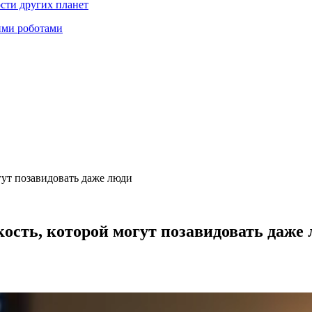
ости других планет
ими роботами
ут позавидовать даже люди
сть, которой могут позавидовать даже