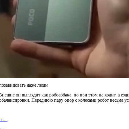
нешне он выглядит как робособака, но при этом не ходит, а езд
мобалансировки. Переднюю пару опор с колесами робот весьма ус
вык…