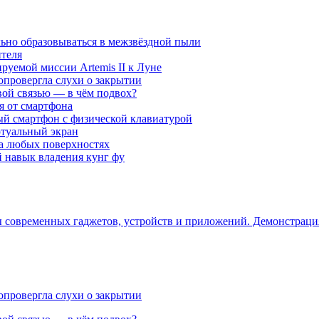
ьно образовываться в межзвёздной пыли
ителя
уемой миссии Artemis II к Луне
опровергла слухи о закрытии
вой связью — в чём подвох?
ся от смартфона
ый смартфон с физической клавиатурой
ртуальный экран
на любых поверхностях
навык владения кунг фу
ры современных гаджетов, устройств и приложений. Демонстрац
опровергла слухи о закрытии