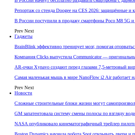
В России начнут бесплатно раздавать смартфоны с дармо
Репортаж со стенда Doogee на CES 2026: защищённые и
В России поступили в продажу смартфоны Poco M8 5G
Prev
Next
Гаджеты
BrainBlink эффективно тренирует мозг, помогая оторвать
Компания Clicks выпустила Communicator — оригинальн
AR-очки Xynavo создают перед глазами 7,5-метровый ви
Самая маленькая мышь в мире NanoFlow i2 Air работает 
Prev
Next
Новости
Сложные строительные блоки жизни могут самопроизвол
GM запатентовала систему смены полосы по взгляду вод
NASA опубликовало кинематографичный трейлер пилотир
Boston Dynamics научила робота Spot открывать двери 