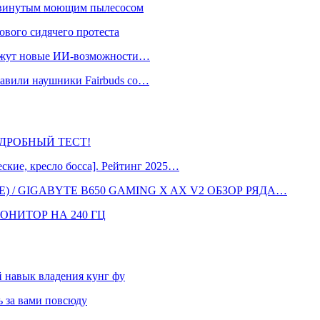
одвинутым моющим пылесосом
ового сидячего протеста
окажут новые ИИ-возможности…
тавили наушники Fairbuds со…
 ПОДРОБНЫЙ ТЕСТ!
кие, кресло босса]. Рейтинг 2025…
 / GIGABYTE B650 GAMING X AX V2 ОБЗОР РЯДА…
ОНИТОР НА 240 ГЦ
навык владения кунг фу
 за вами повсюду