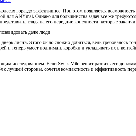
вами…
колесах гораздо эффективнее. При этом появляется возможность 
й для ANYmal. Однако для большинства задач все же требуются 
представить, глядя на его передние конечности, которые закан
ь дверь лифта. Этого было сложно добиться, ведь требовалось 
й и теперь умеет поднимать коробки и укладывать их в контейне
им исследованием. Если Swiss Mile решит развить его до комме
бя с лучшей стороны, сочетая компактность и эффективность п