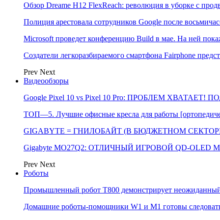
Обзор Dreame H12 FlexReach: революция в уборке с пр
Полиция арестовала сотрудников Google после восьмичас
Microsoft проведет конференцию Build в мае. На ней п
Создатели легкоразбираемого смартфона Fairphone предс
Prev
Next
Видеообзоры
Google Pixel 10 vs Pixel 10 Pro: ПРОБЛЕМ ХВАТАЕТ!
ТОП—5. Лучшие офисные кресла для работы [ортопедичес
GIGABYTE = ГНИЛОБАЙТ (В БЮДЖЕТНОМ СЕКТОРЕ)
Gigabyte MO27Q2: ОТЛИЧНЫЙ ИГРОВОЙ QD-OLED М
Prev
Next
Роботы
Промышленный робот Т800 демонстрирует неожиданный 
Домашние роботы-помощники W1 и M1 готовы следовать