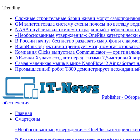
Trending
Сложные строительные блоки жизни могут самопроизвол
GM запатентовала систему смены полосы по взгляду вод
NASA опубликовало кинематографичный трейлер пилотир
«Необоснованные утверждения»: OnePlus категорически 
В России начнут бесплатно раздавать смартфоны с дармо
BrainBlink эффективно тренирует мозг, помогая оторвать
Компания Clicks выпустила Communicator — оригинальн
AR-очки Xynavo создают перед глазами 7,5-метровый ви
Самая маленькая мышь в мире NanoFlow i2 Air работает 
Промышленный робот Т800 демонстрирует неожиданный 
Publisher - Обзо
обеспечения.
Главная
Смартфоны
«Необоснованные утверждения»: OnePlus категорически 