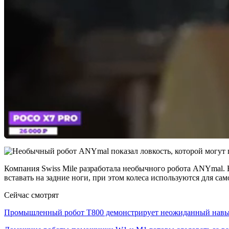
Компания Swiss Mile разработала необычного робота ANYmal. В
вставать на задние ноги, при этом колеса используются для са
Сейчас смотрят
Промышленный робот Т800 демонстрирует неожиданный на