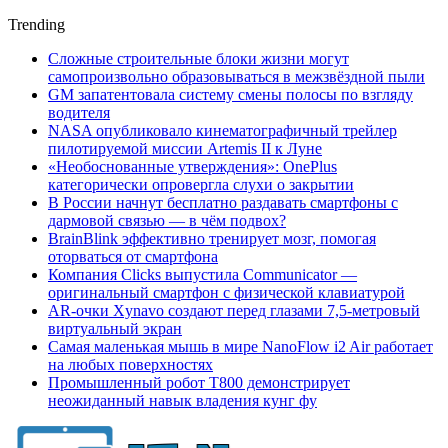
Trending
Сложные строительные блоки жизни могут
самопроизвольно образовываться в межзвёздной пыли
GM запатентовала систему смены полосы по взгляду
водителя
NASA опубликовало кинематографичный трейлер
пилотируемой миссии Artemis II к Луне
«Необоснованные утверждения»: OnePlus
категорически опровергла слухи о закрытии
В России начнут бесплатно раздавать смартфоны с
дармовой связью — в чём подвох?
BrainBlink эффективно тренирует мозг, помогая
оторваться от смартфона
Компания Clicks выпустила Communicator —
оригинальный смартфон с физической клавиатурой
AR-очки Xynavo создают перед глазами 7,5-метровый
виртуальный экран
Самая маленькая мышь в мире NanoFlow i2 Air работает
на любых поверхностях
Промышленный робот Т800 демонстрирует
неожиданный навык владения кунг фу