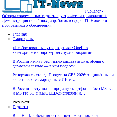
Publisher -
Обзоры современных гаджетов, устройств и приложений.
Демонстрация новейших разработок в сфере ИТ. Новинки
программного обеспечения.
Главная
Смартфоны
«Необоснованные утверждения»: OnePlus
категорически опровергла слухи о закрытии
В России начнут бесплатно раздавать смартфоны с
дармовой связью — в чём подвох?
Репортаж со стенда Doogee на CES 2026: защищённые и
классические смартфоны с ИИ и…
В России поступили в продажу смартфоны Poco M8 5G
и M8 Pro 5G с AMOLED-дисплеями и…
Prev
Next
Гаджеты
BrainBlink эффективно тренирует мозг, помогая