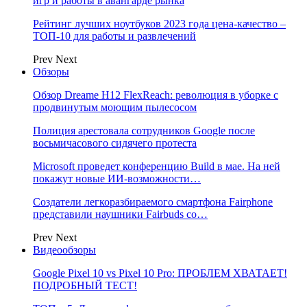
игр и работы в авангарде рынка
Рейтинг лучших ноутбуков 2023 года цена-качество –
ТОП-10 для работы и развлечений
Prev
Next
Обзоры
Обзор Dreame H12 FlexReach: революция в уборке с
продвинутым моющим пылесосом
Полиция арестовала сотрудников Google после
восьмичасового сидячего протеста
Microsoft проведет конференцию Build в мае. На ней
покажут новые ИИ-возможности…
Создатели легкоразбираемого смартфона Fairphone
представили наушники Fairbuds со…
Prev
Next
Видеообзоры
Google Pixel 10 vs Pixel 10 Pro: ПРОБЛЕМ ХВАТАЕТ!
ПОДРОБНЫЙ ТЕСТ!