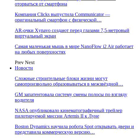
оторваться от смартфона
Компания Clicks выпустила Communicator —
оригинальный смартфон с физической…
AR-очки Xynavo создают перед глазами 7,5-метровый
виртуальный экран
Самая маленькая мышь в мире NanoFlow i2 Air работает
на любых поверхностях
Prev
Next
Новости
Сложные строительные блоки жизни могут
самопроизвольно образовываться в межзвёздной…
GM запатентовала систему смены полосы по взгляду
водителя
NASA опубликовало кинематографичный трейлер
пилотируемой миссии Artemis II к Луне
Boston Dynamics научила робота Spot открывать двери и
представила коммерческую версию…