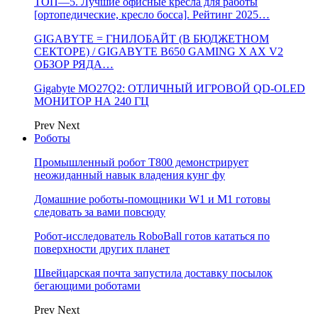
ТОП—5. Лучшие офисные кресла для работы
[ортопедические, кресло босса]. Рейтинг 2025…
GIGABYTE = ГНИЛОБАЙТ (В БЮДЖЕТНОМ
СЕКТОРЕ) / GIGABYTE B650 GAMING X AX V2
ОБЗОР РЯДА…
Gigabyte MO27Q2: ОТЛИЧНЫЙ ИГРОВОЙ QD-OLED
МОНИТОР НА 240 ГЦ
Prev
Next
Роботы
Промышленный робот Т800 демонстрирует
неожиданный навык владения кунг фу
Домашние роботы-помощники W1 и M1 готовы
следовать за вами повсюду
Робот-исследователь RoboBall готов кататься по
поверхности других планет
Швейцарская почта запустила доставку посылок
бегающими роботами
Prev
Next