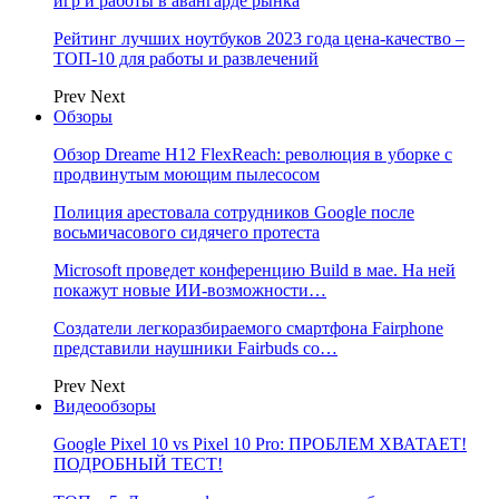
игр и работы в авангарде рынка
Рейтинг лучших ноутбуков 2023 года цена-качество –
ТОП-10 для работы и развлечений
Prev
Next
Обзоры
Обзор Dreame H12 FlexReach: революция в уборке с
продвинутым моющим пылесосом
Полиция арестовала сотрудников Google после
восьмичасового сидячего протеста
Microsoft проведет конференцию Build в мае. На ней
покажут новые ИИ-возможности…
Создатели легкоразбираемого смартфона Fairphone
представили наушники Fairbuds со…
Prev
Next
Видеообзоры
Google Pixel 10 vs Pixel 10 Pro: ПРОБЛЕМ ХВАТАЕТ!
ПОДРОБНЫЙ ТЕСТ!