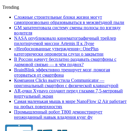
Trending
Сложные строительные блоки жизни могут
самопроизвольно образовываться в межзвёздной пыли
GM запатентовала систему смены полосы по взгляду
водителя
NASA опубликовало кинематографичный трейлер
пилотируемой миссии Artemis II к Луне
«Необоснованные утверждения»: OnePlus
категорически опровергла слухи о закрытии
В России начнут бесплатно раздавать смартфоны с
дармовой связью — в чём подвох?
BrainBlink эффективно тренирует мозг, помогая
оторваться от смартфона
Компания Clicks выпустила Communicator —
оригинальный смартфон с физической клавиатурой
AR-очки Xynavo создают перед глазами 7,5-метровый
виртуальный экран
Самая маленькая мышь в мире NanoFlow i2 Air работает
на любых поверхностях
Промышленный робот Т800 демонстрирует
неожиданный навык владения кунг фу