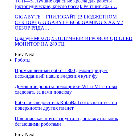
ТОП—5. Лучшие офисные кресла для работы
[ортопедические, кресло босса]. Рейтинг 2025…
GIGABYTE = ГНИЛОБАЙТ (В БЮДЖЕТНОМ
СЕКТОРЕ) / GIGABYTE B650 GAMING X AX V2
ОБЗОР РЯДА…
Gigabyte MO27Q2: ОТЛИЧНЫЙ ИГРОВОЙ QD-OLED
МОНИТОР НА 240 ГЦ
Prev
Next
Роботы
Промышленный робот Т800 демонстрирует
неожиданный навык владения кунг фу
Домашние роботы-помощники W1 и M1 готовы
следовать за вами повсюду
Робот-исследователь RoboBall готов кататься по
поверхности других планет
Швейцарская почта запустила доставку посылок
бегающими роботами
Prev
Next