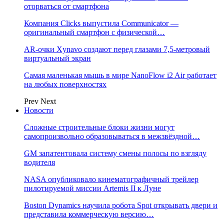
оторваться от смартфона
Компания Clicks выпустила Communicator —
оригинальный смартфон с физической…
AR-очки Xynavo создают перед глазами 7,5-метровый
виртуальный экран
Самая маленькая мышь в мире NanoFlow i2 Air работает
на любых поверхностях
Prev
Next
Новости
Сложные строительные блоки жизни могут
самопроизвольно образовываться в межзвёздной…
GM запатентовала систему смены полосы по взгляду
водителя
NASA опубликовало кинематографичный трейлер
пилотируемой миссии Artemis II к Луне
Boston Dynamics научила робота Spot открывать двери и
представила коммерческую версию…