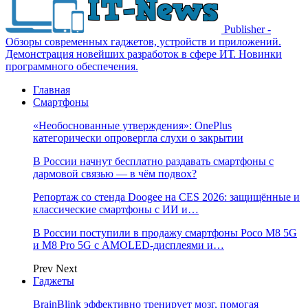
Publisher -
Обзоры современных гаджетов, устройств и приложений.
Демонстрация новейших разработок в сфере ИТ. Новинки
программного обеспечения.
Главная
Смартфоны
«Необоснованные утверждения»: OnePlus
категорически опровергла слухи о закрытии
В России начнут бесплатно раздавать смартфоны с
дармовой связью — в чём подвох?
Репортаж со стенда Doogee на CES 2026: защищённые и
классические смартфоны с ИИ и…
В России поступили в продажу смартфоны Poco M8 5G
и M8 Pro 5G с AMOLED-дисплеями и…
Prev
Next
Гаджеты
BrainBlink эффективно тренирует мозг, помогая