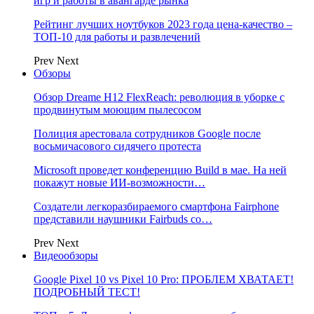
игр и работы в авангарде рынка
Рейтинг лучших ноутбуков 2023 года цена-качество –
ТОП-10 для работы и развлечений
Prev
Next
Обзоры
Обзор Dreame H12 FlexReach: революция в уборке с
продвинутым моющим пылесосом
Полиция арестовала сотрудников Google после
восьмичасового сидячего протеста
Microsoft проведет конференцию Build в мае. На ней
покажут новые ИИ-возможности…
Создатели легкоразбираемого смартфона Fairphone
представили наушники Fairbuds со…
Prev
Next
Видеообзоры
Google Pixel 10 vs Pixel 10 Pro: ПРОБЛЕМ ХВАТАЕТ!
ПОДРОБНЫЙ ТЕСТ!