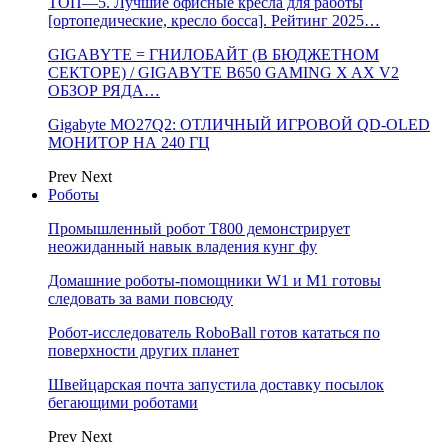
ТОП—5. Лучшие офисные кресла для работы
[ортопедические, кресло босса]. Рейтинг 2025…
GIGABYTE = ГНИЛОБАЙТ (В БЮДЖЕТНОМ
СЕКТОРЕ) / GIGABYTE B650 GAMING X AX V2
ОБЗОР РЯДА…
Gigabyte MO27Q2: ОТЛИЧНЫЙ ИГРОВОЙ QD-OLED
МОНИТОР НА 240 ГЦ
Prev
Next
Роботы
Промышленный робот Т800 демонстрирует
неожиданный навык владения кунг фу
Домашние роботы-помощники W1 и M1 готовы
следовать за вами повсюду
Робот-исследователь RoboBall готов кататься по
поверхности других планет
Швейцарская почта запустила доставку посылок
бегающими роботами
Prev
Next