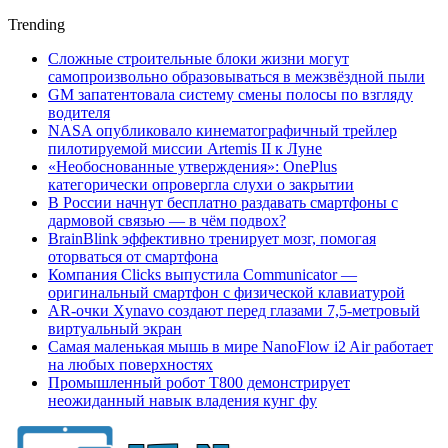
Trending
Сложные строительные блоки жизни могут
самопроизвольно образовываться в межзвёздной пыли
GM запатентовала систему смены полосы по взгляду
водителя
NASA опубликовало кинематографичный трейлер
пилотируемой миссии Artemis II к Луне
«Необоснованные утверждения»: OnePlus
категорически опровергла слухи о закрытии
В России начнут бесплатно раздавать смартфоны с
дармовой связью — в чём подвох?
BrainBlink эффективно тренирует мозг, помогая
оторваться от смартфона
Компания Clicks выпустила Communicator —
оригинальный смартфон с физической клавиатурой
AR-очки Xynavo создают перед глазами 7,5-метровый
виртуальный экран
Самая маленькая мышь в мире NanoFlow i2 Air работает
на любых поверхностях
Промышленный робот Т800 демонстрирует
неожиданный навык владения кунг фу