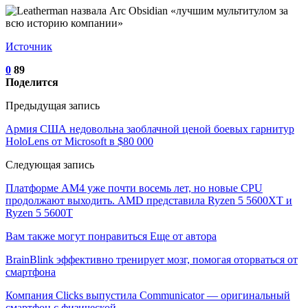
Источник
0
89
Поделится
Предыдущая запись
Армия США недовольна заоблачной ценой боевых гарнитур
HoloLens от Microsoft в $80 000
Следующая запись
Платформе AM4 уже почти восемь лет, но новые CPU
продолжают выходить. AMD представила Ryzen 5 5600XT и
Ryzen 5 5600T
Вам также могут понравиться
Еще от автора
BrainBlink эффективно тренирует мозг, помогая оторваться от
смартфона
Компания Clicks выпустила Communicator — оригинальный
смартфон с физической…