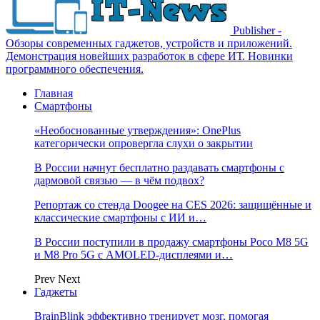
Publisher -
Обзоры современных гаджетов, устройств и приложений.
Демонстрация новейших разработок в сфере ИТ. Новинки
программного обеспечения.
Главная
Смартфоны
«Необоснованные утверждения»: OnePlus
категорически опровергла слухи о закрытии
В России начнут бесплатно раздавать смартфоны с
дармовой связью — в чём подвох?
Репортаж со стенда Doogee на CES 2026: защищённые и
классические смартфоны с ИИ и…
В России поступили в продажу смартфоны Poco M8 5G
и M8 Pro 5G с AMOLED-дисплеями и…
Prev
Next
Гаджеты
BrainBlink эффективно тренирует мозг, помогая