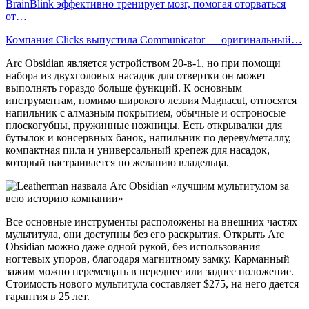
BrainBlink эффективно тренирует мозг, помогая оторваться
от…
Компания Clicks выпустила Communicator — оригинальный…
Arc Obsidian является устройством 20-в-1, но при помощи
набора из двухголовых насадок для отвертки он может
выполнять гораздо больше функций. К основным
инструментам, помимо широкого лезвия Magnacut, относятся
напильник с алмазным покрытием, обычные и остроносые
плоскогубцы, пружинные ножницы. Есть открывалки для
бутылок и консервных банок, напильник по дереву/металлу,
компактная пила и универсальный крепеж для насадок,
который настраивается по желанию владельца.
Все основные инструменты расположены на внешних частях
мультитула, они доступны без его раскрытия. Открыть Arc
Obsidian можно даже одной рукой, без использования
ногтевых упоров, благодаря магнитному замку. Карманный
зажим можно перемещать в переднее или заднее положение.
Стоимость нового мультитула составляет $275, на него дается
гарантия в 25 лет.