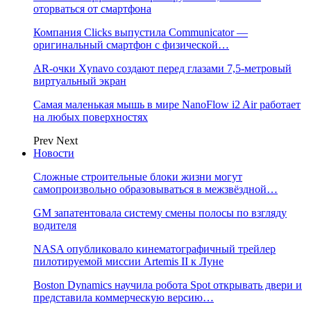
оторваться от смартфона
Компания Clicks выпустила Communicator —
оригинальный смартфон с физической…
AR-очки Xynavo создают перед глазами 7,5-метровый
виртуальный экран
Самая маленькая мышь в мире NanoFlow i2 Air работает
на любых поверхностях
Prev
Next
Новости
Сложные строительные блоки жизни могут
самопроизвольно образовываться в межзвёздной…
GM запатентовала систему смены полосы по взгляду
водителя
NASA опубликовало кинематографичный трейлер
пилотируемой миссии Artemis II к Луне
Boston Dynamics научила робота Spot открывать двери и
представила коммерческую версию…