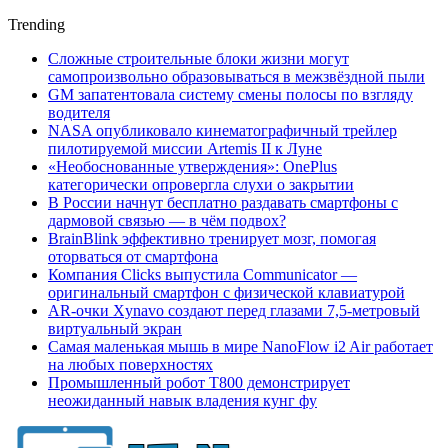
Trending
Сложные строительные блоки жизни могут
самопроизвольно образовываться в межзвёздной пыли
GM запатентовала систему смены полосы по взгляду
водителя
NASA опубликовало кинематографичный трейлер
пилотируемой миссии Artemis II к Луне
«Необоснованные утверждения»: OnePlus
категорически опровергла слухи о закрытии
В России начнут бесплатно раздавать смартфоны с
дармовой связью — в чём подвох?
BrainBlink эффективно тренирует мозг, помогая
оторваться от смартфона
Компания Clicks выпустила Communicator —
оригинальный смартфон с физической клавиатурой
AR-очки Xynavo создают перед глазами 7,5-метровый
виртуальный экран
Самая маленькая мышь в мире NanoFlow i2 Air работает
на любых поверхностях
Промышленный робот Т800 демонстрирует
неожиданный навык владения кунг фу