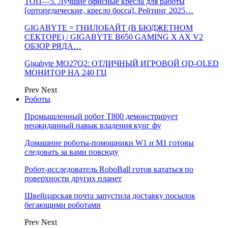
ТОП—5. Лучшие офисные кресла для работы
[ортопедические, кресло босса]. Рейтинг 2025…
GIGABYTE = ГНИЛОБАЙТ (В БЮДЖЕТНОМ
СЕКТОРЕ) / GIGABYTE B650 GAMING X AX V2
ОБЗОР РЯДА…
Gigabyte MO27Q2: ОТЛИЧНЫЙ ИГРОВОЙ QD-OLED
МОНИТОР НА 240 ГЦ
Prev
Next
Роботы
Промышленный робот Т800 демонстрирует
неожиданный навык владения кунг фу
Домашние роботы-помощники W1 и M1 готовы
следовать за вами повсюду
Робот-исследователь RoboBall готов кататься по
поверхности других планет
Швейцарская почта запустила доставку посылок
бегающими роботами
Prev
Next