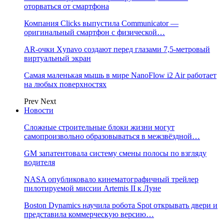
оторваться от смартфона
Компания Clicks выпустила Communicator —
оригинальный смартфон с физической…
AR-очки Xynavo создают перед глазами 7,5-метровый
виртуальный экран
Самая маленькая мышь в мире NanoFlow i2 Air работает
на любых поверхностях
Prev
Next
Новости
Сложные строительные блоки жизни могут
самопроизвольно образовываться в межзвёздной…
GM запатентовала систему смены полосы по взгляду
водителя
NASA опубликовало кинематографичный трейлер
пилотируемой миссии Artemis II к Луне
Boston Dynamics научила робота Spot открывать двери и
представила коммерческую версию…