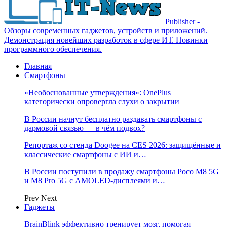
Publisher -
Обзоры современных гаджетов, устройств и приложений.
Демонстрация новейших разработок в сфере ИТ. Новинки
программного обеспечения.
Главная
Смартфоны
«Необоснованные утверждения»: OnePlus
категорически опровергла слухи о закрытии
В России начнут бесплатно раздавать смартфоны с
дармовой связью — в чём подвох?
Репортаж со стенда Doogee на CES 2026: защищённые и
классические смартфоны с ИИ и…
В России поступили в продажу смартфоны Poco M8 5G
и M8 Pro 5G с AMOLED-дисплеями и…
Prev
Next
Гаджеты
BrainBlink эффективно тренирует мозг, помогая