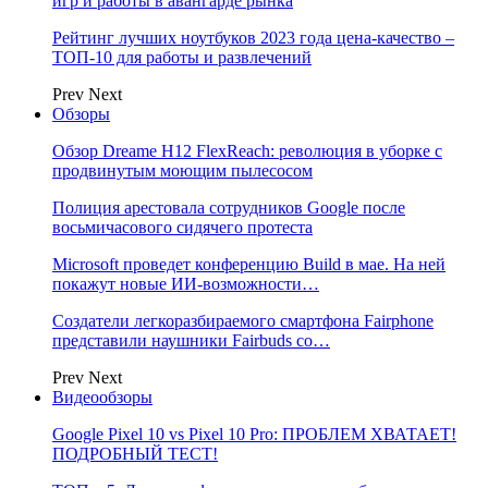
игр и работы в авангарде рынка
Рейтинг лучших ноутбуков 2023 года цена-качество –
ТОП-10 для работы и развлечений
Prev
Next
Обзоры
Обзор Dreame H12 FlexReach: революция в уборке с
продвинутым моющим пылесосом
Полиция арестовала сотрудников Google после
восьмичасового сидячего протеста
Microsoft проведет конференцию Build в мае. На ней
покажут новые ИИ-возможности…
Создатели легкоразбираемого смартфона Fairphone
представили наушники Fairbuds со…
Prev
Next
Видеообзоры
Google Pixel 10 vs Pixel 10 Pro: ПРОБЛЕМ ХВАТАЕТ!
ПОДРОБНЫЙ ТЕСТ!