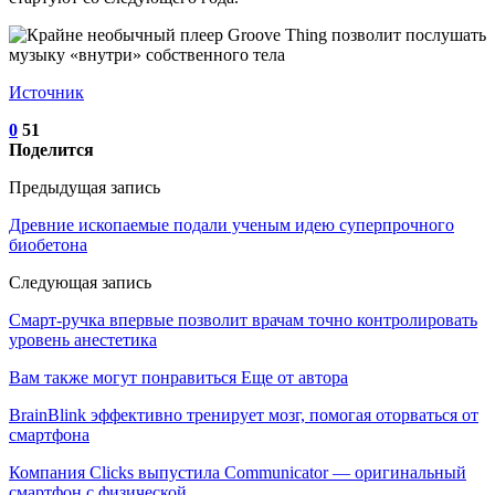
Источник
0
51
Поделится
Предыдущая запись
Древние ископаемые подали ученым идею суперпрочного
биобетона
Следующая запись
Смарт-ручка впервые позволит врачам точно контролировать
уровень анестетика
Вам также могут понравиться
Еще от автора
BrainBlink эффективно тренирует мозг, помогая оторваться от
смартфона
Компания Clicks выпустила Communicator — оригинальный
смартфон с физической…