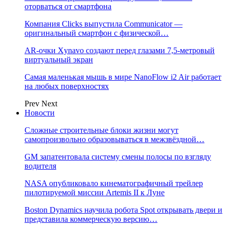
оторваться от смартфона
Компания Clicks выпустила Communicator —
оригинальный смартфон с физической…
AR-очки Xynavo создают перед глазами 7,5-метровый
виртуальный экран
Самая маленькая мышь в мире NanoFlow i2 Air работает
на любых поверхностях
Prev
Next
Новости
Сложные строительные блоки жизни могут
самопроизвольно образовываться в межзвёздной…
GM запатентовала систему смены полосы по взгляду
водителя
NASA опубликовало кинематографичный трейлер
пилотируемой миссии Artemis II к Луне
Boston Dynamics научила робота Spot открывать двери и
представила коммерческую версию…