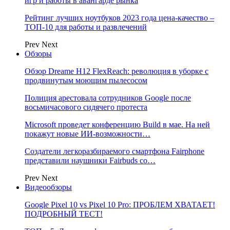
игр и работы в авангарде рынка
Рейтинг лучших ноутбуков 2023 года цена-качество –
ТОП-10 для работы и развлечений
Prev
Next
Обзоры
Обзор Dreame H12 FlexReach: революция в уборке с
продвинутым моющим пылесосом
Полиция арестовала сотрудников Google после
восьмичасового сидячего протеста
Microsoft проведет конференцию Build в мае. На ней
покажут новые ИИ-возможности…
Создатели легкоразбираемого смартфона Fairphone
представили наушники Fairbuds со…
Prev
Next
Видеообзоры
Google Pixel 10 vs Pixel 10 Pro: ПРОБЛЕМ ХВАТАЕТ!
ПОДРОБНЫЙ ТЕСТ!