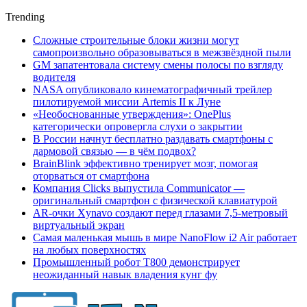
Trending
Сложные строительные блоки жизни могут
самопроизвольно образовываться в межзвёздной пыли
GM запатентовала систему смены полосы по взгляду
водителя
NASA опубликовало кинематографичный трейлер
пилотируемой миссии Artemis II к Луне
«Необоснованные утверждения»: OnePlus
категорически опровергла слухи о закрытии
В России начнут бесплатно раздавать смартфоны с
дармовой связью — в чём подвох?
BrainBlink эффективно тренирует мозг, помогая
оторваться от смартфона
Компания Clicks выпустила Communicator —
оригинальный смартфон с физической клавиатурой
AR-очки Xynavo создают перед глазами 7,5-метровый
виртуальный экран
Самая маленькая мышь в мире NanoFlow i2 Air работает
на любых поверхностях
Промышленный робот Т800 демонстрирует
неожиданный навык владения кунг фу