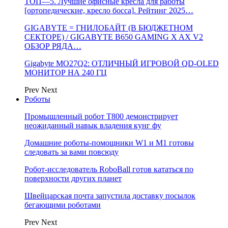
ТОП—5. Лучшие офисные кресла для работы
[ортопедические, кресло босса]. Рейтинг 2025…
GIGABYTE = ГНИЛОБАЙТ (В БЮДЖЕТНОМ
СЕКТОРЕ) / GIGABYTE B650 GAMING X AX V2
ОБЗОР РЯДА…
Gigabyte MO27Q2: ОТЛИЧНЫЙ ИГРОВОЙ QD-OLED
МОНИТОР НА 240 ГЦ
Prev
Next
Роботы
Промышленный робот Т800 демонстрирует
неожиданный навык владения кунг фу
Домашние роботы-помощники W1 и M1 готовы
следовать за вами повсюду
Робот-исследователь RoboBall готов кататься по
поверхности других планет
Швейцарская почта запустила доставку посылок
бегающими роботами
Prev
Next