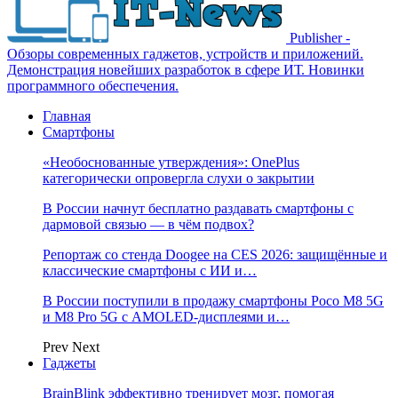
Publisher -
Обзоры современных гаджетов, устройств и приложений.
Демонстрация новейших разработок в сфере ИТ. Новинки
программного обеспечения.
Главная
Смартфоны
«Необоснованные утверждения»: OnePlus
категорически опровергла слухи о закрытии
В России начнут бесплатно раздавать смартфоны с
дармовой связью — в чём подвох?
Репортаж со стенда Doogee на CES 2026: защищённые и
классические смартфоны с ИИ и…
В России поступили в продажу смартфоны Poco M8 5G
и M8 Pro 5G с AMOLED-дисплеями и…
Prev
Next
Гаджеты
BrainBlink эффективно тренирует мозг, помогая