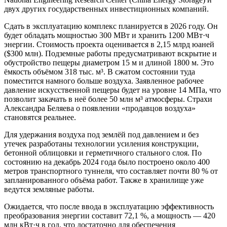
двух других государственных инвестиционных компаний.
Сдать в эксплуатацию комплекс планируется в 2026 году. Он
будет обладать мощностью 300 МВт и хранить 1200 МВт·ч
энергии. Стоимость проекта оценивается в 2,15 млрд юаней
($300 млн). Подземные работы предусматривают вскрытие и
обустройство пещеры диаметром 15 м и длиной 1800 м. Это
ёмкость объёмом 318 тыс. м³. В сжатом состоянии туда
поместится намного больше воздуха. Заявленное рабочее
давление искусственной пещеры будет на уровне 14 МПа, что
позволит закачать в неё более 50 млн м³ атмосферы. Страхи
Александра Беляева о появлении «продавцов воздуха»
становятся реальнее.
Для удержания воздуха под землёй под давлением и без
утечек разработаны технологии усиления конструкции,
бетонной облицовки и герметичного стального слоя. По
состоянию на декабрь 2024 года было построено около 400
метров транспортного туннеля, что составляет почти 80 % от
запланированного объёма работ. Также в хранилище уже
ведутся земляные работы.
Ожидается, что после ввода в эксплуатацию эффективность
преобразования энергии составит 72,1 %, а мощность — 420
млн кВт·ч в год, что достаточно для обеспечения