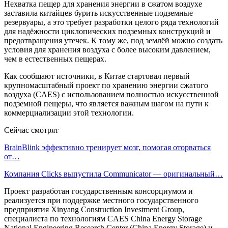
Нехватка пещер для хранения энергии в сжатом воздухе
заставила китайцев бурить искусственные подземные
резервуары, а это требует разработки целого ряда технологий
для надёжности циклопических подземных конструкций и
предотвращения утечек. К тому же, под землёй можно создать
условия для хранения воздуха с более высоким давлением,
чем в естественных пещерах.
Как сообщают источники, в Китае стартовал первый
крупномасштабный проект по хранению энергии сжатого
воздуха (CAES) с использованием полностью искусственной
подземной пещеры, что является важным шагом на пути к
коммерциализации этой технологии.
Сейчас смотрят
BrainBlink эффективно тренирует мозг, помогая оторваться
от…
Компания Clicks выпустила Communicator — оригинальный…
Проект разработан государственным консорциумом и
реализуется при поддержке местного государственного
предприятия Xinyang Construction Investment Group,
специалиста по технологиям CAES China Energy Storage
National Engineering Research Center (China Energy Storage) и