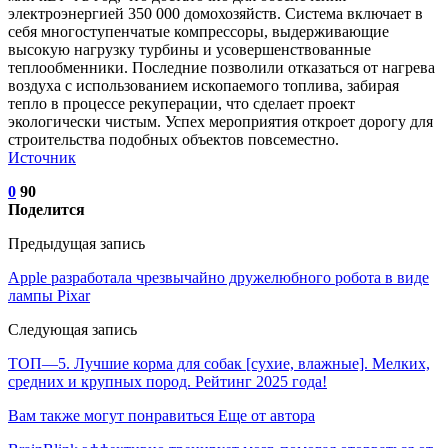
электроэнергией 350 000 домохозяйств. Система включает в
себя многоступенчатые компрессоры, выдерживающие
высокую нагрузку турбины и усовершенствованные
теплообменники. Последние позволили отказаться от нагрева
воздуха с использованием ископаемого топлива, забирая
тепло в процессе рекуперации, что сделает проект
экологически чистым. Успех мероприятия откроет дорогу для
строительства подобных объектов повсеместно.
Источник
0
90
Поделится
Предыдущая запись
Apple разработала чрезвычайно дружелюбного робота в виде
лампы Pixar
Следующая запись
ТОП—5. Лучшие корма для собак [сухие, влажные]. Мелких,
средних и крупных пород. Рейтинг 2025 года!
Вам также могут понравиться
Еще от автора