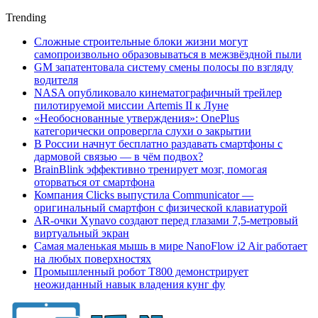
Trending
Сложные строительные блоки жизни могут
самопроизвольно образовываться в межзвёздной пыли
GM запатентовала систему смены полосы по взгляду
водителя
NASA опубликовало кинематографичный трейлер
пилотируемой миссии Artemis II к Луне
«Необоснованные утверждения»: OnePlus
категорически опровергла слухи о закрытии
В России начнут бесплатно раздавать смартфоны с
дармовой связью — в чём подвох?
BrainBlink эффективно тренирует мозг, помогая
оторваться от смартфона
Компания Clicks выпустила Communicator —
оригинальный смартфон с физической клавиатурой
AR-очки Xynavo создают перед глазами 7,5-метровый
виртуальный экран
Самая маленькая мышь в мире NanoFlow i2 Air работает
на любых поверхностях
Промышленный робот Т800 демонстрирует
неожиданный навык владения кунг фу