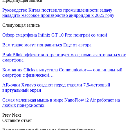
Предыдущая запись
Руководство Китая поставило промышленности задачу
наладить массовое производство андроидов к 2025 году
Следующая запись
Обзор смартфона Infinix GT 10 Pro: поиграй со мной
Вам также могут понравиться
Еще от автора
BrainBlink эффективно тренирует мозг, помогая оторваться от
смартфона
Компания Clicks выпустила Communicator — оригинальный
смартфон с физической…
AR-очки Xynavo создают перед глазами 7,5-метровый
виртуальный экран
Самая маленькая мышь в мире NanoFlow i2 Air работает на
любых поверхностях
Prev
Next
Оставьте ответ