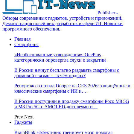
Publisher -
Обзоры современных гаджетов, устройств и приложений.
Демонстрация новейших разработок в сфере ИТ. Новинки
программного обеспечения.
Главная
Смартфоны
«Необоснованные утверждения»: OnePlus
категорически опровергла слухи о закрытии
В России начнут бесплатно раздавать смартфоны с
дармовой связью — в чём подвох?
Репортаж со стенда Doogee на CES 2026: защищённые и
классические смартфоны с ИИ и…
В России поступили в продажу смартфоны Poco M8 5G
и M8 Pro 5G с AMOLED-дисплеями и…
Prev
Next
Гаджеты
BrainBlink эффективно тренирует мозг, помогая