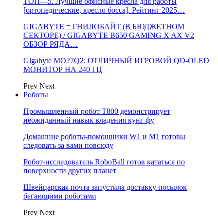
ТОП—5. Лучшие офисные кресла для работы
[ортопедические, кресло босса]. Рейтинг 2025…
GIGABYTE = ГНИЛОБАЙТ (В БЮДЖЕТНОМ
СЕКТОРЕ) / GIGABYTE B650 GAMING X AX V2
ОБЗОР РЯДА…
Gigabyte MO27Q2: ОТЛИЧНЫЙ ИГРОВОЙ QD-OLED
МОНИТОР НА 240 ГЦ
Prev
Next
Роботы
Промышленный робот Т800 демонстрирует
неожиданный навык владения кунг фу
Домашние роботы-помощники W1 и M1 готовы
следовать за вами повсюду
Робот-исследователь RoboBall готов кататься по
поверхности других планет
Швейцарская почта запустила доставку посылок
бегающими роботами
Prev
Next