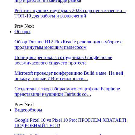
игр и работы в авангарде рынка
Рейтинг лучших ноутбуков 2023 года цена-качество –
ТОП-10 для работы и развлечений
Prev
Next
Обзоры
Обзор Dreame H12 FlexReach: революция в уборке с
продвинутым моющим пылесосом
Полиция арестовала сотрудников Google после
восьмичасового сидячего протеста
Microsoft проведет конференцию Build в мае. На ней
покажут новые ИИ-возможности…
Создатели легкоразбираемого смартфона Fairphone
представили наушники Fairbuds со…
Prev
Next
Видеообзоры
Google Pixel 10 vs Pixel 10 Pro: ПРОБЛЕМ ХВАТАЕТ!
ПОДРОБНЫЙ ТЕСТ!