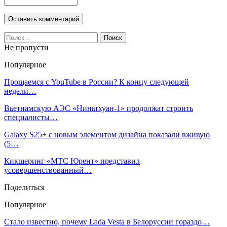
Не пропусти
Популярное
Прощаемся с YouTube в России? К концу следующей
недели…
Вьетнамскую АЭС «Ниньтхуан-1» продолжат строить
специалисты…
Galaxy S25+ с новым элементом дизайна показали вживую
(5…
Кикшеринг «МТС Юрент» представил
усовершенствованный…
Поделиться
Популярное
Стало известно, почему Lada Vesta в Белоруссии гораздо…