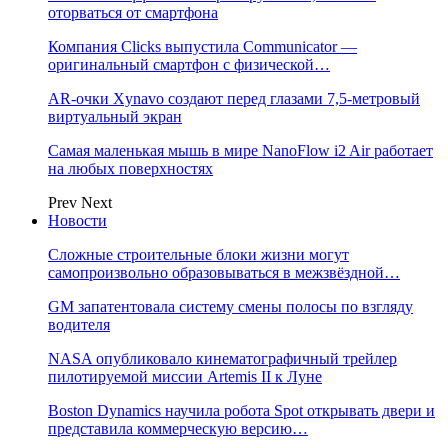
оторваться от смартфона
Компания Clicks выпустила Communicator —
оригинальный смартфон с физической…
AR-очки Xynavo создают перед глазами 7,5-метровый
виртуальный экран
Самая маленькая мышь в мире NanoFlow i2 Air работает
на любых поверхностях
Prev
Next
Новости
Сложные строительные блоки жизни могут
самопроизвольно образовываться в межзвёздной…
GM запатентовала систему смены полосы по взгляду
водителя
NASA опубликовало кинематографичный трейлер
пилотируемой миссии Artemis II к Луне
Boston Dynamics научила робота Spot открывать двери и
представила коммерческую версию…