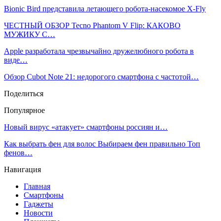
Bionic Bird представила летающего робота-насекомое X-Fly
ЧЕСТНЫЙ ОБЗОР Tecno Phantom V Flip: КАКОВО
МУЖИКУ С…
Apple разработала чрезвычайно дружелюбного робота в
виде…
Обзор Cubot Note 21: недорогого смартфона с частотой…
Поделиться
Популярное
Новый вирус «атакует» смартфоны россиян и…
Как выбрать фен для волос Выбираем фен правильно Топ
фенов…
Навигация
Главная
Смартфоны
Гаджеты
Новости