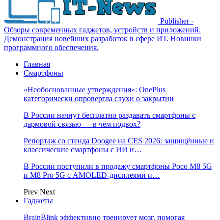
Publisher -
Обзоры современных гаджетов, устройств и приложений.
Демонстрация новейших разработок в сфере ИТ. Новинки
программного обеспечения.
Главная
Смартфоны
«Необоснованные утверждения»: OnePlus
категорически опровергла слухи о закрытии
В России начнут бесплатно раздавать смартфоны с
дармовой связью — в чём подвох?
Репортаж со стенда Doogee на CES 2026: защищённые и
классические смартфоны с ИИ и…
В России поступили в продажу смартфоны Poco M8 5G
и M8 Pro 5G с AMOLED-дисплеями и…
Prev
Next
Гаджеты
BrainBlink эффективно тренирует мозг, помогая