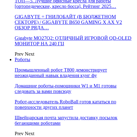
ТОП—5. Лучшие офисные кресла для работы
[ортопедические, кресло босса]. Рейтинг 2025…
GIGABYTE = ГНИЛОБАЙТ (В БЮДЖЕТНОМ
СЕКТОРЕ) / GIGABYTE B650 GAMING X AX V2
ОБЗОР РЯДА…
Gigabyte MO27Q2: ОТЛИЧНЫЙ ИГРОВОЙ QD-OLED
МОНИТОР НА 240 ГЦ
Prev
Next
Роботы
Промышленный робот Т800 демонстрирует
неожиданный навык владения кунг фу
Домашние роботы-помощники W1 и M1 готовы
следовать за вами повсюду
Робот-исследователь RoboBall готов кататься по
поверхности других планет
Швейцарская почта запустила доставку посылок
бегающими роботами
Prev
Next