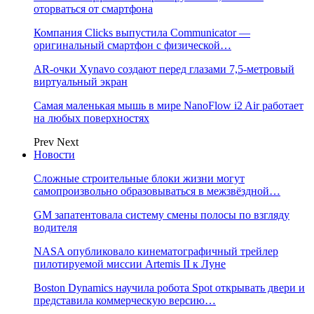
оторваться от смартфона
Компания Clicks выпустила Communicator —
оригинальный смартфон с физической…
AR-очки Xynavo создают перед глазами 7,5-метровый
виртуальный экран
Самая маленькая мышь в мире NanoFlow i2 Air работает
на любых поверхностях
Prev
Next
Новости
Сложные строительные блоки жизни могут
самопроизвольно образовываться в межзвёздной…
GM запатентовала систему смены полосы по взгляду
водителя
NASA опубликовало кинематографичный трейлер
пилотируемой миссии Artemis II к Луне
Boston Dynamics научила робота Spot открывать двери и
представила коммерческую версию…