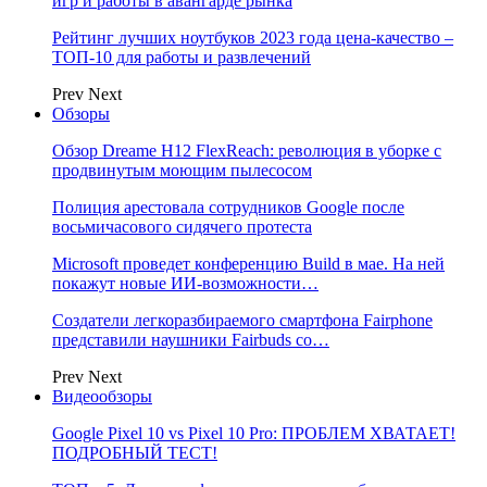
игр и работы в авангарде рынка
Рейтинг лучших ноутбуков 2023 года цена-качество –
ТОП-10 для работы и развлечений
Prev
Next
Обзоры
Обзор Dreame H12 FlexReach: революция в уборке с
продвинутым моющим пылесосом
Полиция арестовала сотрудников Google после
восьмичасового сидячего протеста
Microsoft проведет конференцию Build в мае. На ней
покажут новые ИИ-возможности…
Создатели легкоразбираемого смартфона Fairphone
представили наушники Fairbuds со…
Prev
Next
Видеообзоры
Google Pixel 10 vs Pixel 10 Pro: ПРОБЛЕМ ХВАТАЕТ!
ПОДРОБНЫЙ ТЕСТ!