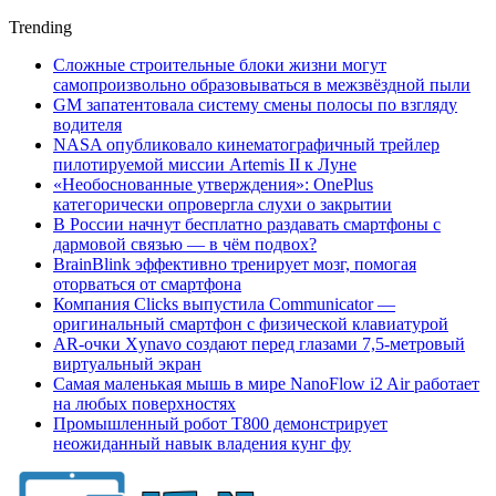
Trending
Сложные строительные блоки жизни могут
самопроизвольно образовываться в межзвёздной пыли
GM запатентовала систему смены полосы по взгляду
водителя
NASA опубликовало кинематографичный трейлер
пилотируемой миссии Artemis II к Луне
«Необоснованные утверждения»: OnePlus
категорически опровергла слухи о закрытии
В России начнут бесплатно раздавать смартфоны с
дармовой связью — в чём подвох?
BrainBlink эффективно тренирует мозг, помогая
оторваться от смартфона
Компания Clicks выпустила Communicator —
оригинальный смартфон с физической клавиатурой
AR-очки Xynavo создают перед глазами 7,5-метровый
виртуальный экран
Самая маленькая мышь в мире NanoFlow i2 Air работает
на любых поверхностях
Промышленный робот Т800 демонстрирует
неожиданный навык владения кунг фу