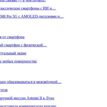
вой связью — в чём подвох?
 классические смартфоны с ИИ и…
 и M8 Pro 5G с AMOLED-дисплеями и…
ся от смартфона
ый смартфон с физической…
ртуальный экран
на любых поверхностях
ьно образовываться в межзвёздной…
ителя
уемой миссии Artemis II к Луне
и представила коммерческую версию…