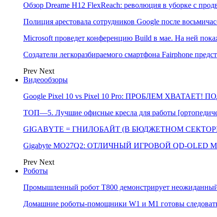
Обзор Dreame H12 FlexReach: революция в уборке с пр
Полиция арестовала сотрудников Google после восьмичас
Microsoft проведет конференцию Build в мае. На ней п
Создатели легкоразбираемого смартфона Fairphone предс
Prev
Next
Видеообзоры
Google Pixel 10 vs Pixel 10 Pro: ПРОБЛЕМ ХВАТАЕТ!
ТОП—5. Лучшие офисные кресла для работы [ортопедичес
GIGABYTE = ГНИЛОБАЙТ (В БЮДЖЕТНОМ СЕКТОРЕ)
Gigabyte MO27Q2: ОТЛИЧНЫЙ ИГРОВОЙ QD-OLED М
Prev
Next
Роботы
Промышленный робот Т800 демонстрирует неожиданный 
Домашние роботы-помощники W1 и M1 готовы следовать