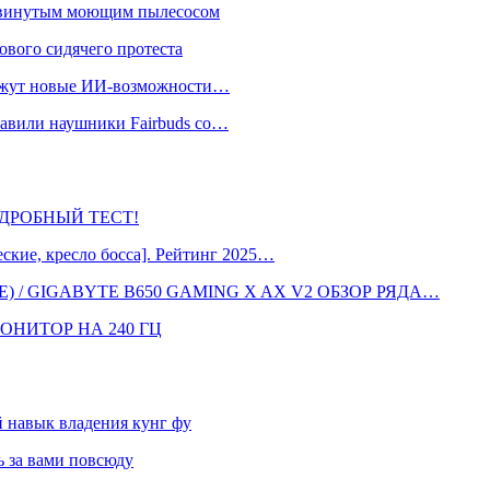
одвинутым моющим пылесосом
ового сидячего протеста
окажут новые ИИ-возможности…
тавили наушники Fairbuds со…
 ПОДРОБНЫЙ ТЕСТ!
кие, кресло босса]. Рейтинг 2025…
 / GIGABYTE B650 GAMING X AX V2 ОБЗОР РЯДА…
ОНИТОР НА 240 ГЦ
навык владения кунг фу
 за вами повсюду