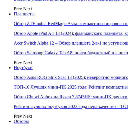
Prev
Next
Планшеты
Обзор ZTE nubia RedMagic Astra: компактного игрового п
Обзор Apple iPad Air 13 (2024): флагманского планшета,
Acer Switch Alpha 12 – Обзор планшета 2-в-1 не уступаю
Обзор Samsung Galaxy Tab A8: почти бюджетный планшет
Prev
Next
Ноутбуки
Обзор Asus ROG Strix Scar 18 (2025): невероятно мощног
ТОП-10 Лучших мини-ПК 2025 года: Рейтинг компактных
Обзор Chuwi Aubox на Ryzen 7 8745HS: мини-ПК для игр 
Рейтинг лучших ноутбуков 2023 года цена-качество – ТО
Prev
Next
Обзоры