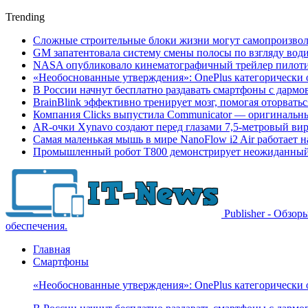
Trending
Сложные строительные блоки жизни могут самопроизвол
GM запатентовала систему смены полосы по взгляду вод
NASA опубликовало кинематографичный трейлер пилотир
«Необоснованные утверждения»: OnePlus категорически 
В России начнут бесплатно раздавать смартфоны с дармо
BrainBlink эффективно тренирует мозг, помогая оторвать
Компания Clicks выпустила Communicator — оригинальн
AR-очки Xynavo создают перед глазами 7,5-метровый ви
Самая маленькая мышь в мире NanoFlow i2 Air работает 
Промышленный робот Т800 демонстрирует неожиданный 
Publisher - Обзо
обеспечения.
Главная
Смартфоны
«Необоснованные утверждения»: OnePlus категорически 