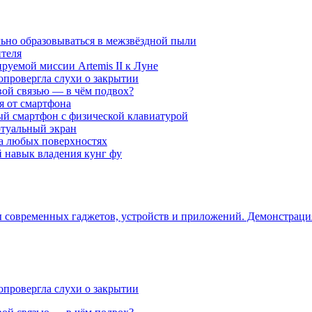
ьно образовываться в межзвёздной пыли
ителя
уемой миссии Artemis II к Луне
опровергла слухи о закрытии
вой связью — в чём подвох?
ся от смартфона
ый смартфон с физической клавиатурой
ртуальный экран
на любых поверхностях
навык владения кунг фу
ры современных гаджетов, устройств и приложений. Демонстрац
опровергла слухи о закрытии