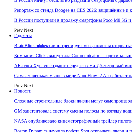
В России начнут бесплатно раздавать смартфоны с дармо
Репортаж со стенда Doogee на CES 2026: защищённые и
В России поступили в продажу смартфоны Poco M8 5G
Prev
Next
Гаджеты
BrainBlink эффективно тренирует мозг, помогая оторвать
Компания Clicks выпустила Communicator — оригинальн
AR-очки Xynavo создают перед глазами 7,5-метровый ви
Самая маленькая мышь в мире NanoFlow i2 Air работает 
Prev
Next
Новости
Сложные строительные блоки жизни могут самопроизвол
GM запатентовала систему смены полосы по взгляду вод
NASA опубликовало кинематографичный трейлер пилотир
Boston Dynamics научила робота Spot открывать двери 