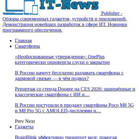
Publisher -
Обзоры современных гаджетов, устройств и приложений.
Демонстрация новейших разработок в сфере ИТ. Новинки
программного обеспечения.
Главная
Смартфоны
«Необоснованные утверждения»: OnePlus
категорически опровергла слухи о закрытии
В России начнут бесплатно раздавать смартфоны с
дармовой связью — в чём подвох?
Репортаж со стенда Doogee на CES 2026: защищённые и
классические смартфоны с ИИ и…
В России поступили в продажу смартфоны Poco M8 5G
и M8 Pro 5G с AMOLED-дисплеями и…
Prev
Next
Гаджеты
BrainBlink эффективно тренирует мозг, помогая