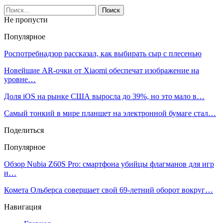
Не пропусти
Популярное
Роспотребнадзор рассказал, как выбирать сыр с плесенью
Новейшие AR-очки от Xiaomi обеспечат изображение на
уровне…
Доля iOS на рынке США выросла до 39%, но это мало в…
Самый тонкий в мире планшет на электронной бумаге стал…
Поделиться
Популярное
Обзор Nubia Z60S Pro: смартфона убийцы флагманов для игр
и…
Комета Ольберса совершает свой 69-летний оборот вокруг…
Навигация