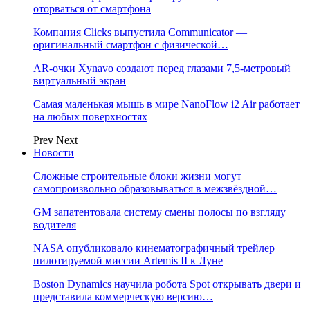
оторваться от смартфона
Компания Clicks выпустила Communicator —
оригинальный смартфон с физической…
AR-очки Xynavo создают перед глазами 7,5-метровый
виртуальный экран
Самая маленькая мышь в мире NanoFlow i2 Air работает
на любых поверхностях
Prev
Next
Новости
Сложные строительные блоки жизни могут
самопроизвольно образовываться в межзвёздной…
GM запатентовала систему смены полосы по взгляду
водителя
NASA опубликовало кинематографичный трейлер
пилотируемой миссии Artemis II к Луне
Boston Dynamics научила робота Spot открывать двери и
представила коммерческую версию…