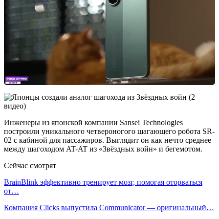
Инженеры из японской компании Sansei Technologies
построили уникального четвероногого шагающего робота SR-
02 с кабиной для пассажиров. Выглядит он как нечто среднее
между шагоходом AT-AT из «Звёздных войн» и бегемотом.
Сейчас смотрят
BrainBlink эффективно тренирует мозг, помогая оторваться
от…
Компания Clicks выпустила Communicator — оригинальный…