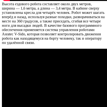
Высота ездового робота составляет около двух метров,
ширина — 1,6 метра, а длина — 3,4 метра. В кабине сверху
установлены кресла для четырёх человек. Робот может шагать
вперёд и назад, используя разные походки, разворачиваться на
месте на 360 градусов, а также приседать, сгибая все четыре
ноги для высадки людей. В качестве базового программного
обеспечения применяется система управления роботами
Asratec V-Sido, которая позволяет контролировать движения
робота как находящемуся на борту человеку, так и оператору
по удалённой связи.