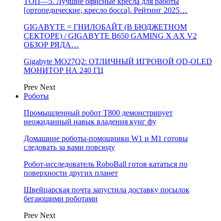
ТОП—5. Лучшие офисные кресла для работы
[ортопедические, кресло босса]. Рейтинг 2025…
GIGABYTE = ГНИЛОБАЙТ (В БЮДЖЕТНОМ
СЕКТОРЕ) / GIGABYTE B650 GAMING X AX V2
ОБЗОР РЯДА…
Gigabyte MO27Q2: ОТЛИЧНЫЙ ИГРОВОЙ QD-OLED
МОНИТОР НА 240 ГЦ
Prev
Next
Роботы
Промышленный робот Т800 демонстрирует
неожиданный навык владения кунг фу
Домашние роботы-помощники W1 и M1 готовы
следовать за вами повсюду
Робот-исследователь RoboBall готов кататься по
поверхности других планет
Швейцарская почта запустила доставку посылок
бегающими роботами
Prev
Next