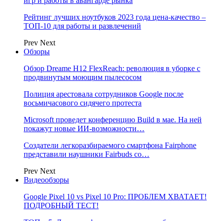
игр и работы в авангарде рынка
Рейтинг лучших ноутбуков 2023 года цена-качество –
ТОП-10 для работы и развлечений
Prev
Next
Обзоры
Обзор Dreame H12 FlexReach: революция в уборке с
продвинутым моющим пылесосом
Полиция арестовала сотрудников Google после
восьмичасового сидячего протеста
Microsoft проведет конференцию Build в мае. На ней
покажут новые ИИ-возможности…
Создатели легкоразбираемого смартфона Fairphone
представили наушники Fairbuds со…
Prev
Next
Видеообзоры
Google Pixel 10 vs Pixel 10 Pro: ПРОБЛЕМ ХВАТАЕТ!
ПОДРОБНЫЙ ТЕСТ!