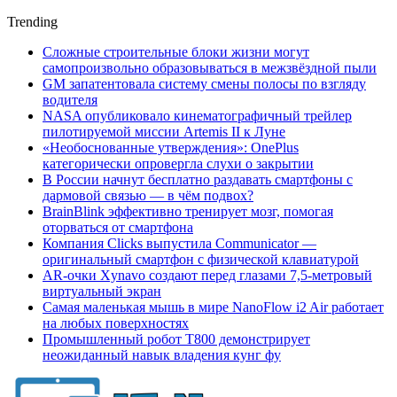
Trending
Сложные строительные блоки жизни могут
самопроизвольно образовываться в межзвёздной пыли
GM запатентовала систему смены полосы по взгляду
водителя
NASA опубликовало кинематографичный трейлер
пилотируемой миссии Artemis II к Луне
«Необоснованные утверждения»: OnePlus
категорически опровергла слухи о закрытии
В России начнут бесплатно раздавать смартфоны с
дармовой связью — в чём подвох?
BrainBlink эффективно тренирует мозг, помогая
оторваться от смартфона
Компания Clicks выпустила Communicator —
оригинальный смартфон с физической клавиатурой
AR-очки Xynavo создают перед глазами 7,5-метровый
виртуальный экран
Самая маленькая мышь в мире NanoFlow i2 Air работает
на любых поверхностях
Промышленный робот Т800 демонстрирует
неожиданный навык владения кунг фу