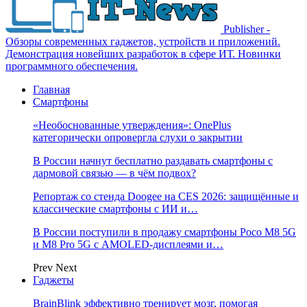
Publisher -
Обзоры современных гаджетов, устройств и приложений.
Демонстрация новейших разработок в сфере ИТ. Новинки
программного обеспечения.
Главная
Смартфоны
«Необоснованные утверждения»: OnePlus
категорически опровергла слухи о закрытии
В России начнут бесплатно раздавать смартфоны с
дармовой связью — в чём подвох?
Репортаж со стенда Doogee на CES 2026: защищённые и
классические смартфоны с ИИ и…
В России поступили в продажу смартфоны Poco M8 5G
и M8 Pro 5G с AMOLED-дисплеями и…
Prev
Next
Гаджеты
BrainBlink эффективно тренирует мозг, помогая