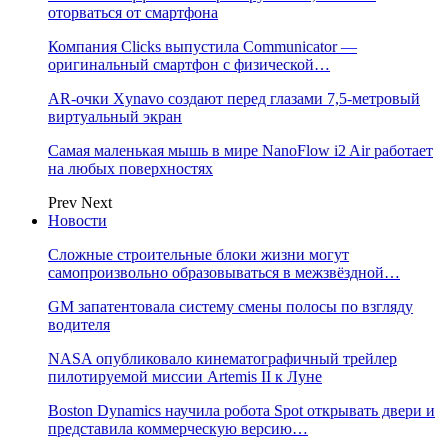
оторваться от смартфона
Компания Clicks выпустила Communicator —
оригинальный смартфон с физической…
AR-очки Xynavo создают перед глазами 7,5-метровый
виртуальный экран
Самая маленькая мышь в мире NanoFlow i2 Air работает
на любых поверхностях
Prev
Next
Новости
Сложные строительные блоки жизни могут
самопроизвольно образовываться в межзвёздной…
GM запатентовала систему смены полосы по взгляду
водителя
NASA опубликовало кинематографичный трейлер
пилотируемой миссии Artemis II к Луне
Boston Dynamics научила робота Spot открывать двери и
представила коммерческую версию…