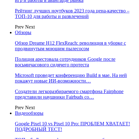
игр и работы в авангарде рынка
Рейтинг лучших ноутбуков 2023 года цена-качество –
ТОП-10 для работы и развлечений
Prev
Next
Обзоры
Обзор Dreame H12 FlexReach: революция в уборке с
продвинутым моющим пылесосом
Полиция арестовала сотрудников Google после
восьмичасового сидячего протеста
Microsoft проведет конференцию Build в мае. На ней
покажут новые ИИ-возможности…
Создатели легкоразбираемого смартфона Fairphone
представили наушники Fairbuds со…
Prev
Next
Видеообзоры
Google Pixel 10 vs Pixel 10 Pro: ПРОБЛЕМ ХВАТАЕТ!
ПОДРОБНЫЙ ТЕСТ!