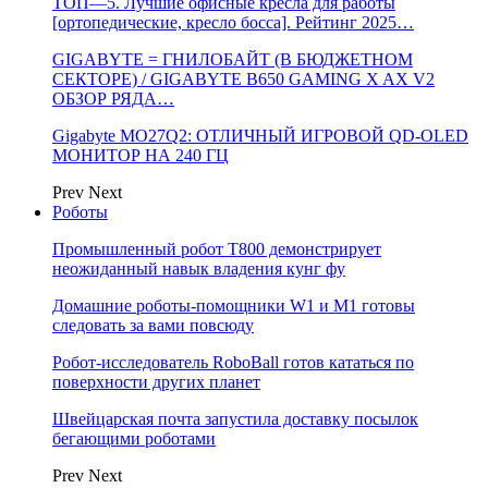
ТОП—5. Лучшие офисные кресла для работы
[ортопедические, кресло босса]. Рейтинг 2025…
GIGABYTE = ГНИЛОБАЙТ (В БЮДЖЕТНОМ
СЕКТОРЕ) / GIGABYTE B650 GAMING X AX V2
ОБЗОР РЯДА…
Gigabyte MO27Q2: ОТЛИЧНЫЙ ИГРОВОЙ QD-OLED
МОНИТОР НА 240 ГЦ
Prev
Next
Роботы
Промышленный робот Т800 демонстрирует
неожиданный навык владения кунг фу
Домашние роботы-помощники W1 и M1 готовы
следовать за вами повсюду
Робот-исследователь RoboBall готов кататься по
поверхности других планет
Швейцарская почта запустила доставку посылок
бегающими роботами
Prev
Next