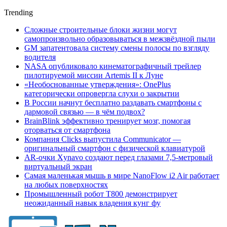
Trending
Сложные строительные блоки жизни могут
самопроизвольно образовываться в межзвёздной пыли
GM запатентовала систему смены полосы по взгляду
водителя
NASA опубликовало кинематографичный трейлер
пилотируемой миссии Artemis II к Луне
«Необоснованные утверждения»: OnePlus
категорически опровергла слухи о закрытии
В России начнут бесплатно раздавать смартфоны с
дармовой связью — в чём подвох?
BrainBlink эффективно тренирует мозг, помогая
оторваться от смартфона
Компания Clicks выпустила Communicator —
оригинальный смартфон с физической клавиатурой
AR-очки Xynavo создают перед глазами 7,5-метровый
виртуальный экран
Самая маленькая мышь в мире NanoFlow i2 Air работает
на любых поверхностях
Промышленный робот Т800 демонстрирует
неожиданный навык владения кунг фу