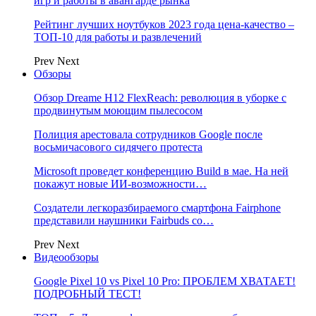
игр и работы в авангарде рынка
Рейтинг лучших ноутбуков 2023 года цена-качество –
ТОП-10 для работы и развлечений
Prev
Next
Обзоры
Обзор Dreame H12 FlexReach: революция в уборке с
продвинутым моющим пылесосом
Полиция арестовала сотрудников Google после
восьмичасового сидячего протеста
Microsoft проведет конференцию Build в мае. На ней
покажут новые ИИ-возможности…
Создатели легкоразбираемого смартфона Fairphone
представили наушники Fairbuds со…
Prev
Next
Видеообзоры
Google Pixel 10 vs Pixel 10 Pro: ПРОБЛЕМ ХВАТАЕТ!
ПОДРОБНЫЙ ТЕСТ!