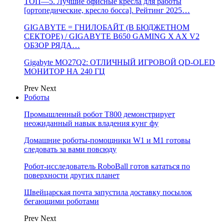
ТОП—5. Лучшие офисные кресла для работы
[ортопедические, кресло босса]. Рейтинг 2025…
GIGABYTE = ГНИЛОБАЙТ (В БЮДЖЕТНОМ
СЕКТОРЕ) / GIGABYTE B650 GAMING X AX V2
ОБЗОР РЯДА…
Gigabyte MO27Q2: ОТЛИЧНЫЙ ИГРОВОЙ QD-OLED
МОНИТОР НА 240 ГЦ
Prev
Next
Роботы
Промышленный робот Т800 демонстрирует
неожиданный навык владения кунг фу
Домашние роботы-помощники W1 и M1 готовы
следовать за вами повсюду
Робот-исследователь RoboBall готов кататься по
поверхности других планет
Швейцарская почта запустила доставку посылок
бегающими роботами
Prev
Next