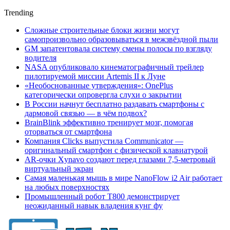
Trending
Сложные строительные блоки жизни могут
самопроизвольно образовываться в межзвёздной пыли
GM запатентовала систему смены полосы по взгляду
водителя
NASA опубликовало кинематографичный трейлер
пилотируемой миссии Artemis II к Луне
«Необоснованные утверждения»: OnePlus
категорически опровергла слухи о закрытии
В России начнут бесплатно раздавать смартфоны с
дармовой связью — в чём подвох?
BrainBlink эффективно тренирует мозг, помогая
оторваться от смартфона
Компания Clicks выпустила Communicator —
оригинальный смартфон с физической клавиатурой
AR-очки Xynavo создают перед глазами 7,5-метровый
виртуальный экран
Самая маленькая мышь в мире NanoFlow i2 Air работает
на любых поверхностях
Промышленный робот Т800 демонстрирует
неожиданный навык владения кунг фу