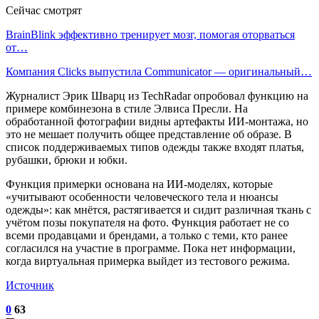
Сейчас смотрят
BrainBlink эффективно тренирует мозг, помогая оторваться
от…
Компания Clicks выпустила Communicator — оригинальный…
Журналист Эрик Шварц из TechRadar опробовал функцию на
примере комбинезона в стиле Элвиса Пресли. На
обработанной фотографии видны артефакты ИИ-монтажа, но
это не мешает получить общее представление об образе. В
список поддерживаемых типов одежды также входят платья,
рубашки, брюки и юбки.
Функция примерки основана на ИИ-моделях, которые
«учитывают особенности человеческого тела и нюансы
одежды»: как мнётся, растягивается и сидит различная ткань с
учётом позы покупателя на фото. Функция работает не со
всеми продавцами и брендами, а только с теми, кто ранее
согласился на участие в программе. Пока нет информации,
когда виртуальная примерка выйдет из тестового режима.
Источник
0
63