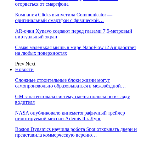
оторваться от смартфона
Компания Clicks выпустила Communicator —
оригинальный смартфон с физической…
AR-очки Xynavo создают перед глазами 7,5-метровый
виртуальный экран
Самая маленькая мышь в мире NanoFlow i2 Air работает
на любых поверхностях
Prev
Next
Новости
Сложные строительные блоки жизни могут
самопроизвольно образовываться в межзвёздной…
GM запатентовала систему смены полосы по взгляду
водителя
NASA опубликовало кинематографичный трейлер
пилотируемой миссии Artemis II к Луне
Boston Dynamics научила робота Spot открывать двери и
представила коммерческую версию…