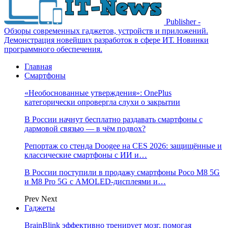
Publisher -
Обзоры современных гаджетов, устройств и приложений.
Демонстрация новейших разработок в сфере ИТ. Новинки
программного обеспечения.
Главная
Смартфоны
«Необоснованные утверждения»: OnePlus
категорически опровергла слухи о закрытии
В России начнут бесплатно раздавать смартфоны с
дармовой связью — в чём подвох?
Репортаж со стенда Doogee на CES 2026: защищённые и
классические смартфоны с ИИ и…
В России поступили в продажу смартфоны Poco M8 5G
и M8 Pro 5G с AMOLED-дисплеями и…
Prev
Next
Гаджеты
BrainBlink эффективно тренирует мозг, помогая