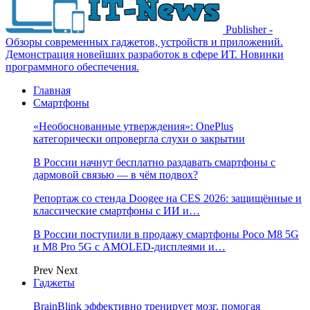
Publisher -
Обзоры современных гаджетов, устройств и приложений.
Демонстрация новейших разработок в сфере ИТ. Новинки
программного обеспечения.
Главная
Смартфоны
«Необоснованные утверждения»: OnePlus
категорически опровергла слухи о закрытии
В России начнут бесплатно раздавать смартфоны с
дармовой связью — в чём подвох?
Репортаж со стенда Doogee на CES 2026: защищённые и
классические смартфоны с ИИ и…
В России поступили в продажу смартфоны Poco M8 5G
и M8 Pro 5G с AMOLED-дисплеями и…
Prev
Next
Гаджеты
BrainBlink эффективно тренирует мозг, помогая