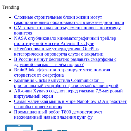
Trending
Сложные строительные блоки жизни могут
самопроизвольно образовываться в межзвёздной пыли
GM запатентовала систему смены полосы по взгляду
водителя
NASA опубликовало кинематографичный трейлер
пилотируемой миссии Artemis II к Луне
«Необоснованные утверждения»: OnePlus
категорически опровергла слухи о закрытии
В России начнут бесплатно раздавать смартфоны с
дармовой связью — в чём подвох?
BrainBlink эффективно тренирует мозг, помогая
оторваться от смартфона
Компания Clicks выпустила Communicator —
оригинальный смартфон с физической клавиатурой
AR-очки Xynavo создают перед глазами 7,5-метровый
виртуальный экран
Самая маленькая мышь в мире NanoFlow i2 Air работает
на любых поверхностях
Промышленный робот Т800 демонстрирует
неожиданный навык владения кунг фу