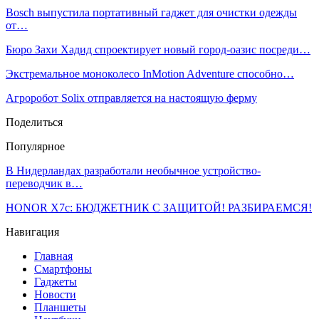
Bosch выпустила портативный гаджет для очистки одежды
от…
Бюро Захи Хадид спроектирует новый город-оазис посреди…
Экстремальное моноколесо InMotion Adventure способно…
Агроробот Solix отправляется на настоящую ферму
Поделиться
Популярное
В Нидерландах разработали необычное устройство-
переводчик в…
HONOR X7c: БЮДЖЕТНИК С ЗАЩИТОЙ! РАЗБИРАЕМСЯ!
Навигация
Главная
Смартфоны
Гаджеты
Новости
Планшеты