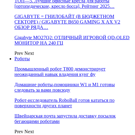
ТОП—5. Лучшие офисные кресла для работы
[ортопедические, кресло босса]. Рейтинг 2025…
GIGABYTE = ГНИЛОБАЙТ (В БЮДЖЕТНОМ
СЕКТОРЕ) / GIGABYTE B650 GAMING X AX V2
ОБЗОР РЯДА…
Gigabyte MO27Q2: ОТЛИЧНЫЙ ИГРОВОЙ QD-OLED
МОНИТОР НА 240 ГЦ
Prev
Next
Роботы
Промышленный робот Т800 демонстрирует
неожиданный навык владения кунг фу
Домашние роботы-помощники W1 и M1 готовы
следовать за вами повсюду
Робот-исследователь RoboBall готов кататься по
поверхности других планет
Швейцарская почта запустила доставку посылок
бегающими роботами
Prev
Next