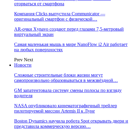
оторваться от смартфона
Компания Clicks выпустила Communicator —
оригинальный смартфон с физической…
AR-очки Xynavo создают перед глазами 7,5-метровый
виртуальный экран
Самая маленькая мышь в мире NanoFlow i2 Air работает
на любых поверхностях
Prev
Next
Новости
Сложные строительные блоки жизни могут
самопроизвольно образовываться в межзвёздной…
GM запатентовала систему смены полосы по взгляду
водителя
NASA опубликовало кинематографичный трейлер
пилотируемой миссии Artemis II к Луне
Boston Dynamics научила робота Spot открывать двери и
представила коммерческую версию…