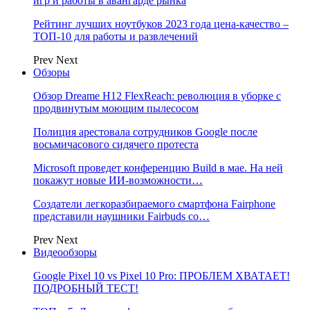
игр и работы в авангарде рынка
Рейтинг лучших ноутбуков 2023 года цена-качество –
ТОП-10 для работы и развлечений
Prev
Next
Обзоры
Обзор Dreame H12 FlexReach: революция в уборке с
продвинутым моющим пылесосом
Полиция арестовала сотрудников Google после
восьмичасового сидячего протеста
Microsoft проведет конференцию Build в мае. На ней
покажут новые ИИ-возможности…
Создатели легкоразбираемого смартфона Fairphone
представили наушники Fairbuds со…
Prev
Next
Видеообзоры
Google Pixel 10 vs Pixel 10 Pro: ПРОБЛЕМ ХВАТАЕТ!
ПОДРОБНЫЙ ТЕСТ!