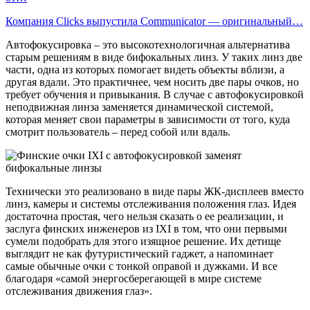
Компания Clicks выпустила Communicator — оригинальный…
Автофокусировка – это высокотехнологичная альтернатива
старым решениям в виде бифокальных линз. У таких линз две
части, одна из которых помогает видеть объекты вблизи, а
другая вдали. Это практичнее, чем носить две пары очков, но
требует обучения и привыкания. В случае с автофокусировкой
неподвижная линза заменяется динамической системой,
которая меняет свои параметры в зависимости от того, куда
смотрит пользователь – перед собой или вдаль.
Технически это реализовано в виде пары ЖК-дисплеев вместо
линз, камеры и системы отслеживания положения глаз. Идея
достаточна простая, чего нельзя сказать о ее реализации, и
заслуга финских инженеров из IXI в том, что они первыми
сумели подобрать для этого изящное решение. Их детище
выглядит не как футуристический гаджет, а напоминает
самые обычные очки с тонкой оправой и дужками. И все
благодаря «самой энергосберегающей в мире системе
отслеживания движения глаз».