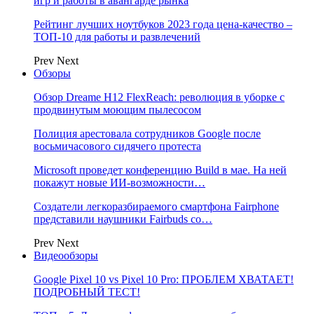
игр и работы в авангарде рынка
Рейтинг лучших ноутбуков 2023 года цена-качество –
ТОП-10 для работы и развлечений
Prev
Next
Обзоры
Обзор Dreame H12 FlexReach: революция в уборке с
продвинутым моющим пылесосом
Полиция арестовала сотрудников Google после
восьмичасового сидячего протеста
Microsoft проведет конференцию Build в мае. На ней
покажут новые ИИ-возможности…
Создатели легкоразбираемого смартфона Fairphone
представили наушники Fairbuds со…
Prev
Next
Видеообзоры
Google Pixel 10 vs Pixel 10 Pro: ПРОБЛЕМ ХВАТАЕТ!
ПОДРОБНЫЙ ТЕСТ!