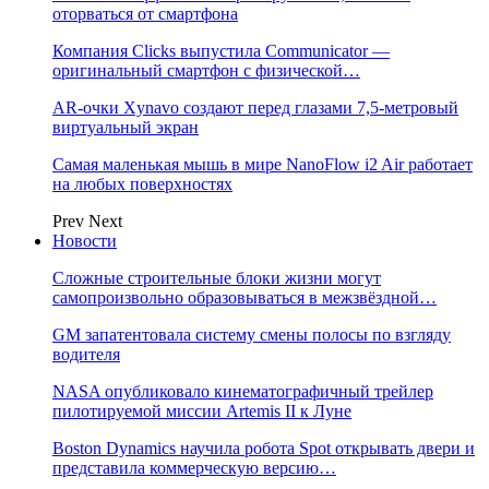
оторваться от смартфона
Компания Clicks выпустила Communicator —
оригинальный смартфон с физической…
AR-очки Xynavo создают перед глазами 7,5-метровый
виртуальный экран
Самая маленькая мышь в мире NanoFlow i2 Air работает
на любых поверхностях
Prev
Next
Новости
Сложные строительные блоки жизни могут
самопроизвольно образовываться в межзвёздной…
GM запатентовала систему смены полосы по взгляду
водителя
NASA опубликовало кинематографичный трейлер
пилотируемой миссии Artemis II к Луне
Boston Dynamics научила робота Spot открывать двери и
представила коммерческую версию…