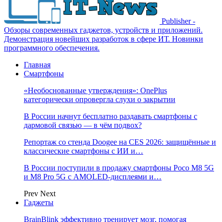
Publisher -
Обзоры современных гаджетов, устройств и приложений.
Демонстрация новейших разработок в сфере ИТ. Новинки
программного обеспечения.
Главная
Смартфоны
«Необоснованные утверждения»: OnePlus
категорически опровергла слухи о закрытии
В России начнут бесплатно раздавать смартфоны с
дармовой связью — в чём подвох?
Репортаж со стенда Doogee на CES 2026: защищённые и
классические смартфоны с ИИ и…
В России поступили в продажу смартфоны Poco M8 5G
и M8 Pro 5G с AMOLED-дисплеями и…
Prev
Next
Гаджеты
BrainBlink эффективно тренирует мозг, помогая