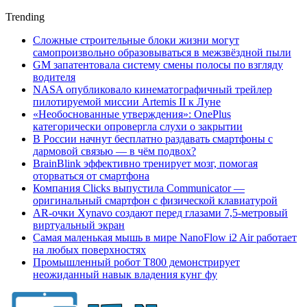
Trending
Сложные строительные блоки жизни могут
самопроизвольно образовываться в межзвёздной пыли
GM запатентовала систему смены полосы по взгляду
водителя
NASA опубликовало кинематографичный трейлер
пилотируемой миссии Artemis II к Луне
«Необоснованные утверждения»: OnePlus
категорически опровергла слухи о закрытии
В России начнут бесплатно раздавать смартфоны с
дармовой связью — в чём подвох?
BrainBlink эффективно тренирует мозг, помогая
оторваться от смартфона
Компания Clicks выпустила Communicator —
оригинальный смартфон с физической клавиатурой
AR-очки Xynavo создают перед глазами 7,5-метровый
виртуальный экран
Самая маленькая мышь в мире NanoFlow i2 Air работает
на любых поверхностях
Промышленный робот Т800 демонстрирует
неожиданный навык владения кунг фу