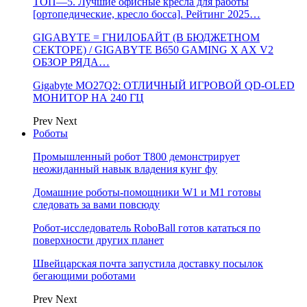
ТОП—5. Лучшие офисные кресла для работы
[ортопедические, кресло босса]. Рейтинг 2025…
GIGABYTE = ГНИЛОБАЙТ (В БЮДЖЕТНОМ
СЕКТОРЕ) / GIGABYTE B650 GAMING X AX V2
ОБЗОР РЯДА…
Gigabyte MO27Q2: ОТЛИЧНЫЙ ИГРОВОЙ QD-OLED
МОНИТОР НА 240 ГЦ
Prev
Next
Роботы
Промышленный робот Т800 демонстрирует
неожиданный навык владения кунг фу
Домашние роботы-помощники W1 и M1 готовы
следовать за вами повсюду
Робот-исследователь RoboBall готов кататься по
поверхности других планет
Швейцарская почта запустила доставку посылок
бегающими роботами
Prev
Next