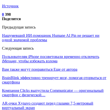
Источник
0
398
Поделится
Предыдущая запись
Нашумевший ИИ-помощник Humane AI Pin не решает ни
одной значимой проблемы
Следующая запись
Пользователям iPhone посоветовали временно отключить
iMessage, чтобы избежать взлома
Вам также могут понравиться
Еще от автора
BrainBlink эффективно тренирует мозг, помогая оторваться от
смартфона
Компания Clicks выпустила Communicator — оригинальный
смартфон с физической…
AR-очки Xynavo создают перед глазами 7,5-метровый
виртуальный экран